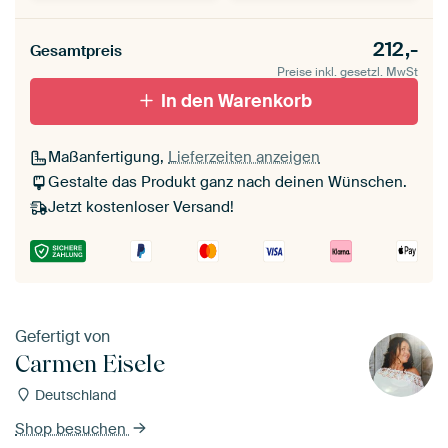
Unsere Rahmen ansehen
Stärke der Leinwand
Seitenkanten
212,-
Gesamtpreis
Leinwand für
Verschwommen
draußen 2 cm stark
Preise inkl. gesetzl. MwSt
Mit Schattenfugenrahmen,
Mit Schattenfugenrahmen,
schwarz
In den Warenkorb
weiß
Maßanfertigung,
Lieferzeiten anzeigen
Gestalte das Produkt ganz nach deinen Wünschen.
Jetzt kostenloser Versand!
Gefertigt von
Carmen Eisele
Deutschland
Shop besuchen