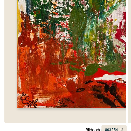
Bildcode
803
154