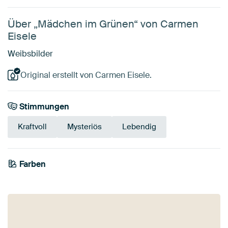
Über „Mädchen im Grünen“ von Carmen
Eisele
Weibsbilder
Original erstellt von Carmen Eisele.
Stimmungen
Kraftvoll
Mysteriös
Lebendig
Tangerine
Farben
Olivgrün
Braun
Twist
Smaragdgrün
Terrakotta
Gelb
Salbeigrün
Rot
Orange
Gold