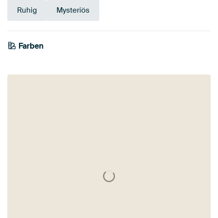
Ruhig
Mysteriös
Farben
Braun
Grau
Olivgrün
Weiß
Taupe
Beige