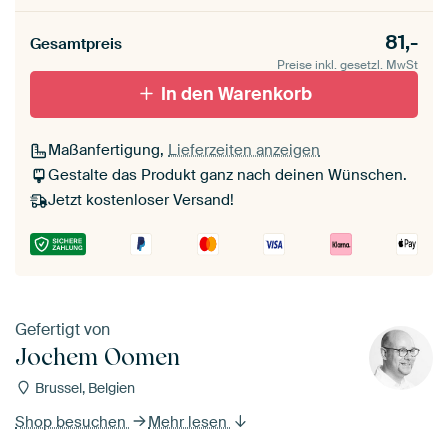
Rahmenfarbe
81,-
Gesamtpreis
Preise inkl. gesetzl. MwSt
schwarz (Holzrahmen)
In den Warenkorb
Passepartout
Maßanfertigung,
Lieferzeiten anzeigen
Ohne Passepartout
Gestalte das Produkt ganz nach deinen Wünschen.
Jetzt kostenloser Versand!
Gefertigt von
Jochem Oomen
Brussel, Belgien
Shop besuchen
Mehr lesen