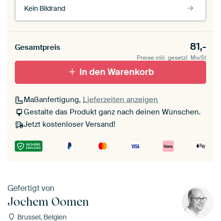
Kein Bildrand
Rahmenfarbe
81,-
Gesamtpreis
Preise inkl. gesetzl. MwSt
schwarz (Holzrahmen)
In den Warenkorb
Passepartout
Maßanfertigung,
Lieferzeiten anzeigen
Ohne Passepartout
Gestalte das Produkt ganz nach deinen Wünschen.
Jetzt kostenloser Versand!
Gefertigt von
Jochem Oomen
Brussel, Belgien