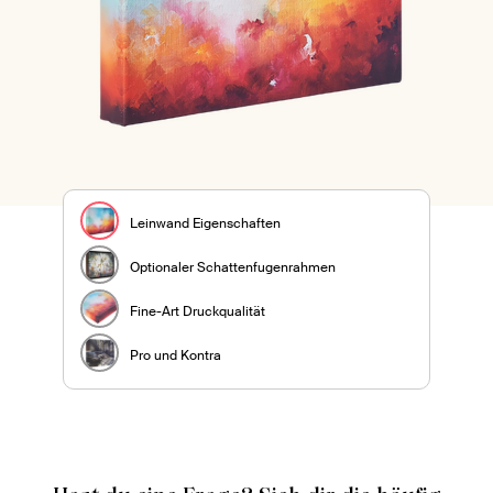
Leinwand Eigenschaften
Optionaler Schattenfugenrahmen
Fine-Art Druckqualität
Pro und Kontra