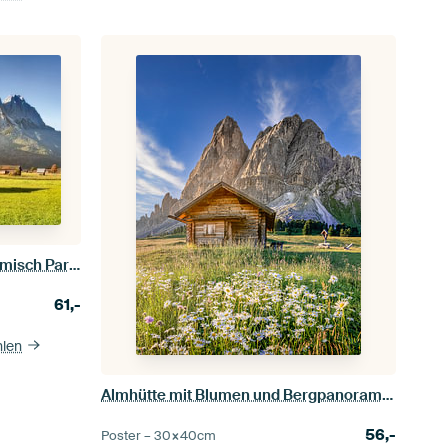
Almwiesen und Hütten bei Garmisch Partenkirchen
61,-
hlen
Almhütte mit Blumen und Bergpanorama in den Alpen in Tirol / Dolomiten.
56,-
Poster –
30×40
cm