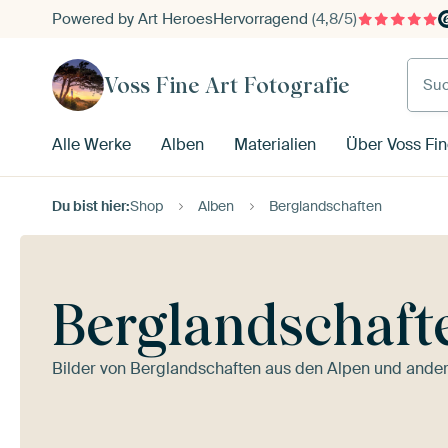
Powered by Art Heroes
Hervorragend
(4,8/5)
Such
Voss Fine Art Fotografie
Alle Werke
Alben
Materialien
Über Voss Fin
Du bist hier:
Shop
Alben
Berglandschaften
Berglandschaft
Bilder von Berglandschaften aus den Alpen und ande