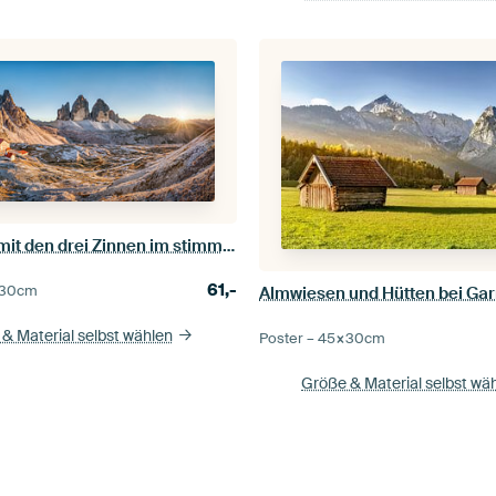
Dolomiten mit den drei Zinnen im stimmungsvollen Sonnenuntergang
61,-
30
cm
& Material selbst wählen
Poster –
45×30
cm
Größe & Material selbst wä