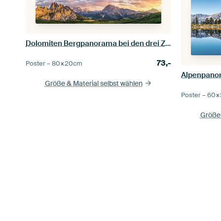
Dolomiten Bergpanorama bei den drei Zinnen und Misurina.
73,-
Poster –
80×20
cm
Größe & Material selbst wählen
Poster –
60×
Größe 