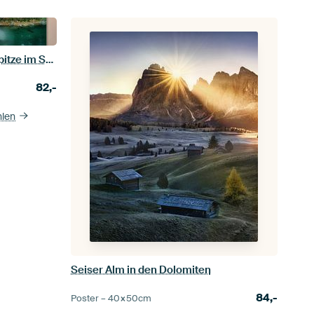
Der Eibsee in Bayern mit Zugspitze im Sonnenlicht.
82,-
hlen
Seiser Alm in den Dolomiten
84,-
Poster –
40×50
cm