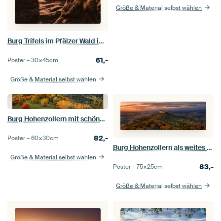
Größe & Material selbst wählen
Burg Trifels im Pfälzer Wald im Sonnenuntergang.
61,-
Poster –
30×45
cm
Größe & Material selbst wählen
Burg Hohenzollern mit schönen Herbstfarben
82,-
Poster –
60×30
cm
Burg Hohenzollern als weites Panoramabild mit schönen Herbstfarben zum Sonnenuntergang
Größe & Material selbst wählen
83,-
Poster –
75×25
cm
Größe & Material selbst wählen