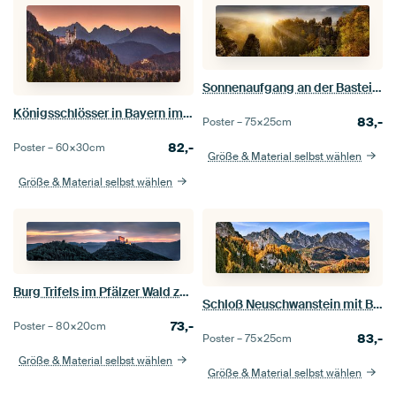
Sonnenaufgang an der Basteibrücke in der sächischen Schweiz
Königsschlösser in Bayern im Abendrot
83,-
Poster –
75×25
cm
82,-
Poster –
60×30
cm
Größe & Material selbst wählen
Größe & Material selbst wählen
Burg Trifels im Pfälzer Wald zum Sonnenuntergang.
Schloß Neuschwanstein mit Bergpanorama im Herbst
73,-
Poster –
80×20
cm
83,-
Poster –
75×25
cm
Größe & Material selbst wählen
Größe & Material selbst wählen