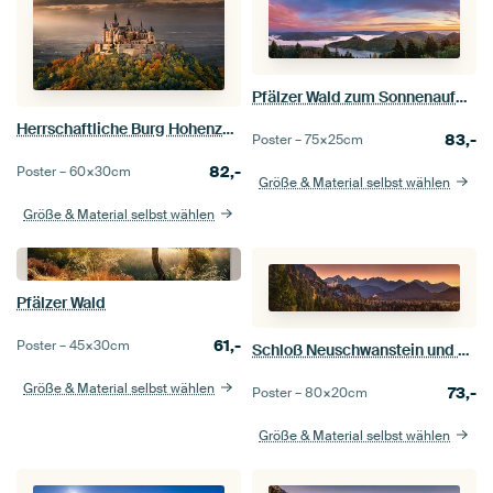
Pfälzer Wald zum Sonnenaufgang.
Herrschaftliche Burg Hohenzollern im goldenen Herbst
83,-
Poster –
75×25
cm
82,-
Poster –
60×30
cm
Größe & Material selbst wählen
Größe & Material selbst wählen
Pfälzer Wald
61,-
Poster –
45×30
cm
Schloß Neuschwanstein und Hohenschwangau im Abendrot
Größe & Material selbst wählen
73,-
Poster –
80×20
cm
Größe & Material selbst wählen