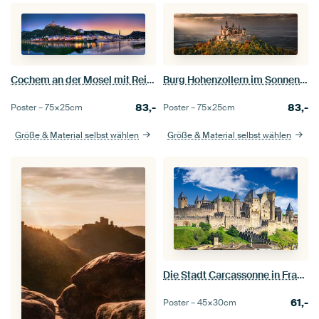
Cochem an der Mosel mit Reichsburg
Burg Hohenzollern im Sonnenlicht und schönen Herbstfarben
83,-
83,-
Poster –
75×25
cm
Poster –
75×25
cm
Größe & Material selbst wählen
Größe & Material selbst wählen
Die Stadt Carcassonne in Frankreich im Sonnenlicht
61,-
Poster –
45×30
cm