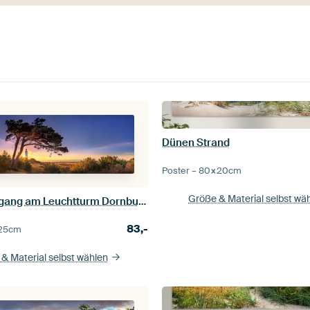
Dünen Strand
Poster –
80×20
cm
Größe & Material selbst wä
Sonnenaufgang am Leuchtturm Dornbusch auf der Insel Hiddensee. Panoramabild.
83,-
25
cm
& Material selbst wählen