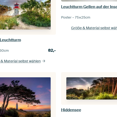
Poster –
75×25
cm
Größe & Material selbst wä
Leuchtturm
82,-
30
cm
& Material selbst wählen
Hiddensee