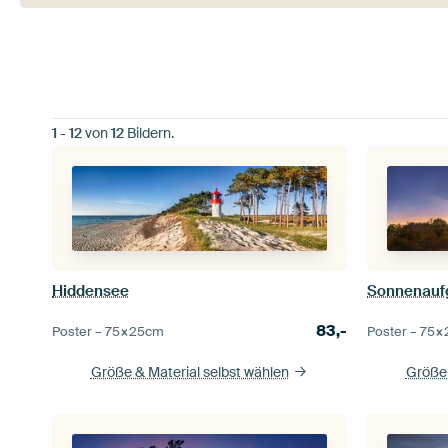
1
-
12
von
12
Bildern.
Hiddensee
83,-
Poster –
75×25
cm
Poster –
75×
Größe & Material selbst wählen
Größe 