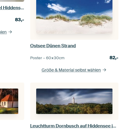
Leuchtturm Gellen auf der Insel Hiddensee an der Ostsee.
83,-
hlen
Ostsee Dünen Strand
82,-
Poster –
60×30
cm
Größe & Material selbst wählen
Leuchtturm Dornbusch auf Hiddensee in schöner Landschaft.