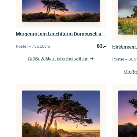
Morgenrot am Leuchtturm Dornbusch auf der Insel Hiddensee.
83,-
Poster –
75×25
cm
Hiddensee 
Größe & Material selbst wählen
Poster –
60×
Größe 