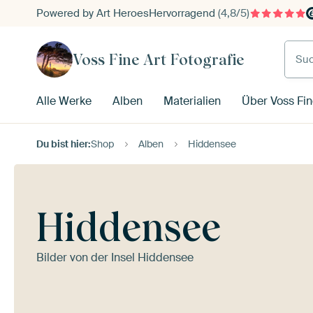
Powered by Art Heroes
Hervorragend
(4,8/5)
Such
Voss Fine Art Fotografie
Alle Werke
Alben
Materialien
Über Voss Fin
Du bist hier:
Shop
Alben
Hiddensee
Hiddensee
Bilder von der Insel Hiddensee