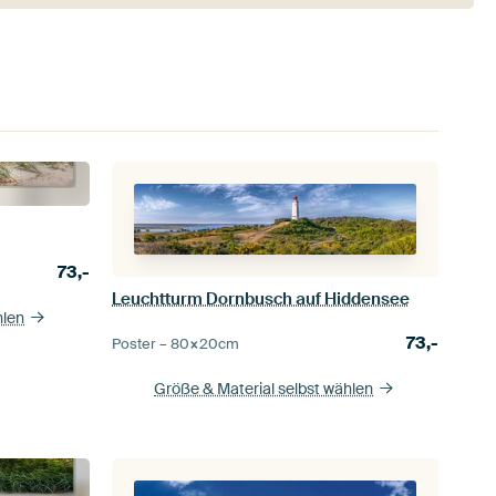
73,-
Leuchtturm Dornbusch auf Hiddensee
hlen
73,-
Poster –
80×20
cm
Größe & Material selbst wählen