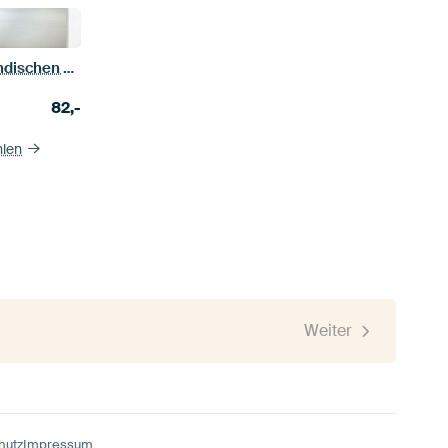
Strand auf den Malediven im indischen Ozean
82,-
hlen
Weiter
hutz
Impressum