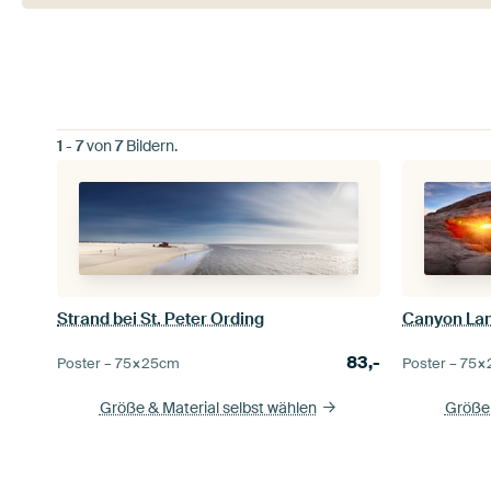
1
-
7
von
7
Bildern.
Strand bei St. Peter Ording
83,-
Poster –
75×25
cm
Poster –
75×
Größe & Material selbst wählen
Größe 