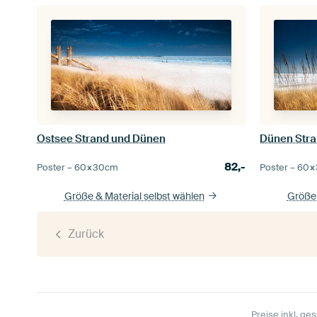
Ostsee Strand und Dünen
Dünen Str
82,-
Poster –
60×30
cm
Poster –
60×
Größe & Material selbst wählen
Größe 
Zurück
Preise inkl. ges