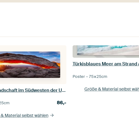
Poster –
75×25
cm
Größe & Material selbst wä
Canyon Landschaft im Südwesten der USA zum Sonnenaufgang
86,-
25
cm
& Material selbst wählen