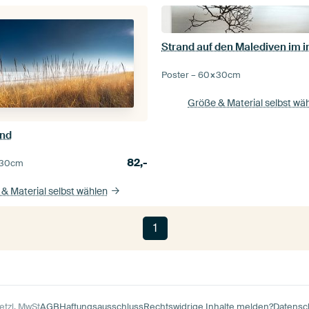
Poster –
60×30
cm
Größe & Material selbst wä
and
82,-
30
cm
& Material selbst wählen
1
etzl. MwSt
AGB
Haftungsausschluss
Rechtswidrige Inhalte melden?
Datensc