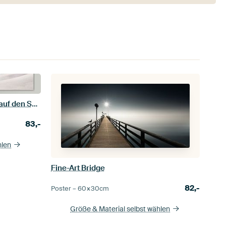
Türkisblaues Meer am Strand auf den Seychellen
83,-
hlen
Fine-Art Bridge
82,-
Poster –
60×30
cm
Größe & Material selbst wählen