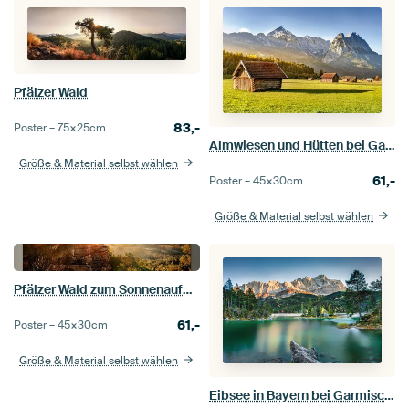
Pfälzer Wald
83,-
Poster –
75×25
cm
Almwiesen und Hütten bei Garmisch Partenkirchen
Größe & Material selbst wählen
61,-
Poster –
45×30
cm
Größe & Material selbst wählen
Pfälzer Wald zum Sonnenaufgang
61,-
Poster –
45×30
cm
Größe & Material selbst wählen
Eibsee in Bayern bei Garmisch Partenkirchen mit Alpenpanorama