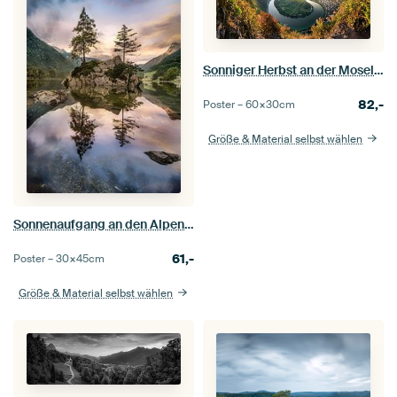
Sonniger Herbst an der Mosel in Rheinland-Pfalz
82,-
Poster –
60×30
cm
Größe & Material selbst wählen
Sonnenaufgang an den Alpen am Hintersee bei Berchtesgaden in Bayern
61,-
Poster –
30×45
cm
Größe & Material selbst wählen