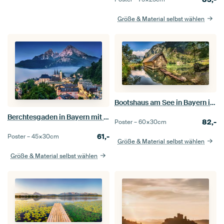
Größe & Material selbst wählen
Bootshaus am See in Bayern in Berchtesgaden.
Berchtesgaden in Bayern mit Watzmann am Morgen
82,-
Poster –
60×30
cm
61,-
Poster –
45×30
cm
Größe & Material selbst wählen
Größe & Material selbst wählen