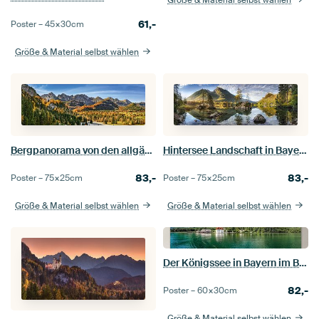
Größe & Material selbst wählen
61,-
Poster –
45×30
cm
Größe & Material selbst wählen
Bergpanorama von den allgäuer Alpen in Bayern
Hintersee Landschaft in Bayern mit Bergpanorama.
83,-
83,-
Poster –
75×25
cm
Poster –
75×25
cm
Größe & Material selbst wählen
Größe & Material selbst wählen
Der Königssee in Bayern im Berchtesgadener Land
82,-
Poster –
60×30
cm
Größe & Material selbst wählen