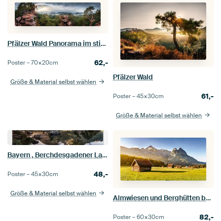
Pfälzer Wald Panorama im stimmungsvollen Licht.
62,-
Poster –
70×20
cm
Pfälzer Wald
Größe & Material selbst wählen
61,-
Poster –
45×30
cm
Größe & Material selbst wählen
Bayern , Berchdesgadener Land
48,-
Poster –
45×30
cm
Größe & Material selbst wählen
Almwiesen und Berghütten bei Garmisch Partenkirchen
82,-
Poster –
60×30
cm