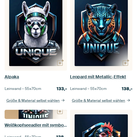
Alpaka
Leopard mit Metallic-Effekt
133,-
138,-
Leinwand –
55×70
cm
Leinwand –
55×70
cm
Größe & Material selbst wählen
Größe & Material selbst wählen
Weißkopfseeadler mit symbolischen Engelsflügeln
138,-
Leinwand –
55×70
cm