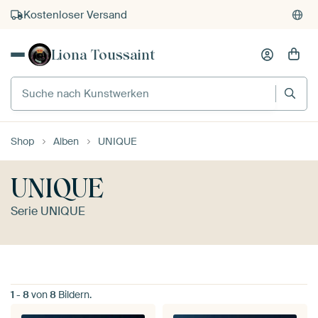
Kostenloser Versand
Kauf auf Rechnung
Liona Toussaint
Individueller Druck auf Bestellung
Suche nach Kunstwerken
Shop
Alben
UNIQUE
UNIQUE
Serie UNIQUE
1
-
8
von
8
Bildern.