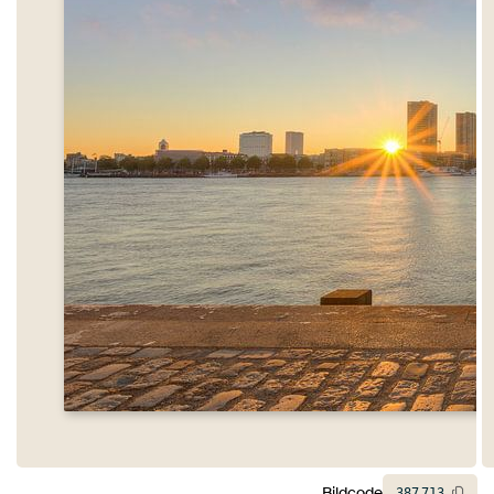
Bildcode
387
713