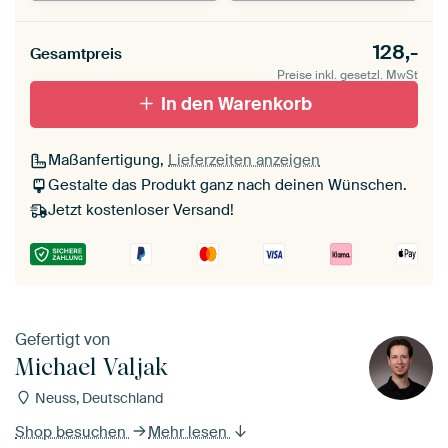
Unsere Rahmen ansehen
Stärke der Leinwand
Seitenkanten
128,-
Gesamtpreis
Leinwand für
Verschwommen
draußen 2 cm stark
Preise inkl. gesetzl. MwSt
Mit Schattenfugenrahmen,
Mit Schattenfugenrahmen,
schwarz
In den Warenkorb
weiß
Maßanfertigung,
Lieferzeiten anzeigen
Gestalte das Produkt ganz nach deinen Wünschen.
Jetzt kostenloser Versand!
Gefertigt von
Michael Valjak
Neuss, Deutschland
Shop besuchen
Mehr lesen