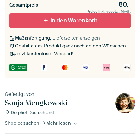
80,-
Gesamtpreis
Preise inkl. gesetzl. MwSt
schwarz (Holzrahmen)
In den Warenkorb
Passepartout
Maßanfertigung,
Lieferzeiten anzeigen
Ohne Passepartout
Gestalte das Produkt ganz nach deinen Wünschen.
Jetzt kostenloser Versand!
Gefertigt von
Sonja Mengkowski
Dörphof, Deutschland
Shop besuchen
Mehr lesen