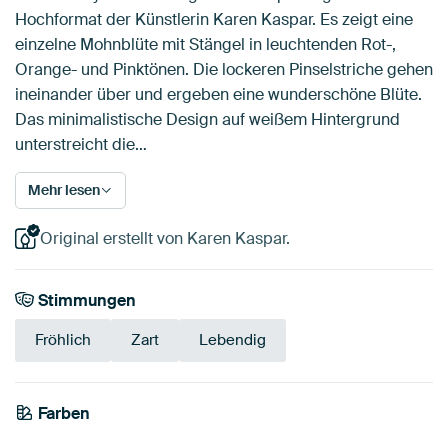
Hochformat der Künstlerin Karen Kaspar. Es zeigt eine
einzelne Mohnblüte mit Stängel in leuchtenden Rot-,
Orange- und Pinktönen. Die lockeren Pinselstriche gehen
ineinander über und ergeben eine wunderschöne Blüte.
Das minimalistische Design auf weißem Hintergrund
unterstreicht die…
Mehr lesen
Original erstellt von Karen Kaspar.
Stimmungen
Fröhlich
Zart
Lebendig
Tangerine
Farben
Orange
Weiß
Rosa
Koralle
Rot
Mauve
Flieder
Terrakotta
Twist