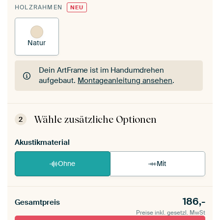
HOLZRAHMEN
NEU
Natur
Dein ArtFrame ist im Handumdrehen
aufgebaut.
Montageanleitung ansehen
.
Dein ArtFrame ist im Handumdrehen
aufgebaut.
Montageanleitung ansehen
.
Wähle zusätzliche Optionen
2
Akustikmaterial
Ohne
Mit
186,-
Gesamtpreis
Preise inkl. gesetzl. MwSt