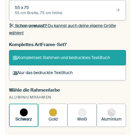
55 x 75
55 cm Breite, 75 cm Höhe
Schon gewusst?
Du kannst auch deine eigene Größe
wählen!
Komplettes ArtFrame-Set?
Komplettset: Rahmen und bedrucktes Textiltuch
Nur das bedruckte Textiltuch
Wähle die Rahmenfarbe
Du spannst einen wechselbaren Textiltuch in
ALUMINIUMRAHMEN
deinen vorhandenen ArtFrame™.
So
funktioniert es.
Schwarz
Gold
Weiß
Aluminium