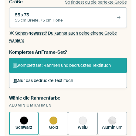
Größe
So findest du die perfekte Größe
55 x 75
55 cm Breite, 75 cm Höhe
Schon gewusst?
Du kannst auch deine eigene Größe
wählen!
Komplettes ArtFrame-Set?
Komplettset: Rahmen und bedrucktes Textiltuch
Nur das bedruckte Textiltuch
Wähle die Rahmenfarbe
Du spannst einen wechselbaren Textiltuch in
ALUMINIUMRAHMEN
deinen vorhandenen ArtFrame™.
So
funktioniert es.
Schwarz
Gold
Weiß
Aluminium