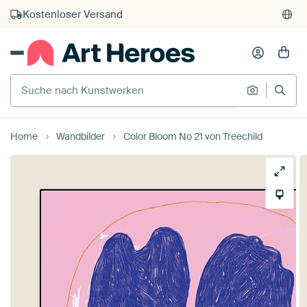
Kauf auf Rechnung
Individueller Druck auf Bestellung
Suche nach Kunstwerken
Suche na
Home
Wandbilder
Color Bloom No 21 von Treechild