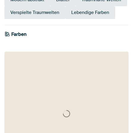
Verspielte Traumwelten
Lebendige Farben
Farben
Flieder
Mauve
Violett
Türkis
Rosa
Salbeigrün
Beige
Teal
Lila