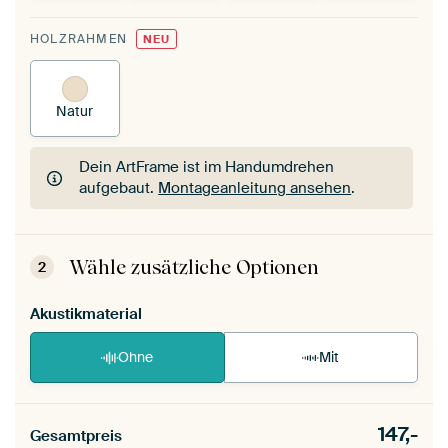
HOLZRAHMEN
NEU
Natur
Dein ArtFrame ist im Handumdrehen
aufgebaut.
Montageanleitung ansehen
.
Dein ArtFrame ist im Handumdrehen
aufgebaut.
Montageanleitung ansehen
.
Wähle zusätzliche Optionen
2
Akustikmaterial
Ohne
Mit
147,-
Gesamtpreis