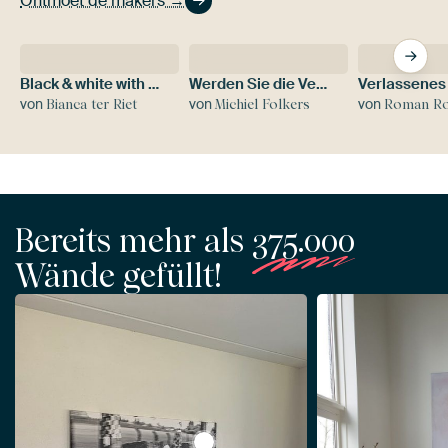
Ontmoet de makers →
Black & white with flower colour splash
Werden Sie die Veränderung
von
von
von
Bianca ter Riet
Michiel Folkers
Roman Robroek – Fotos ve
Bereits mehr als
375.000
Wände gefüllt!