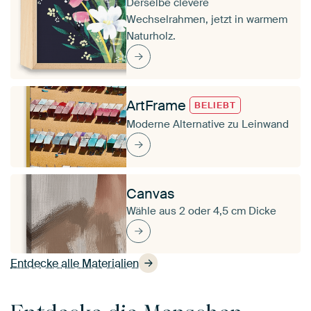
Derselbe clevere
Wechselrahmen, jetzt in warmem
Naturholz.
ArtFrame
BELIEBT
Moderne Alternative zu Leinwand
Canvas
Wähle aus 2 oder 4,5 cm Dicke
Entdecke alle Materialien