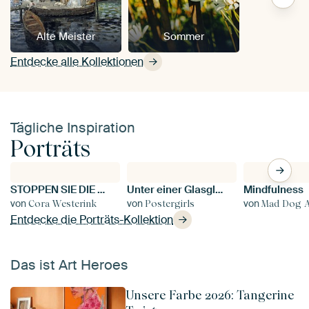
Alte Meister
Sommer
Entdecke alle Kollektionen
Tägliche Inspiration
Porträts
STOPPEN SIE DIE FRAGE
Unter einer Glasglocke
Mindfulness
von
von
von
Cora Westerink
Postergirls
Mad Dog A
Entdecke die Porträts-Kollektion
Das ist Art Heroes
Unsere Farbe 2026: Tangerine