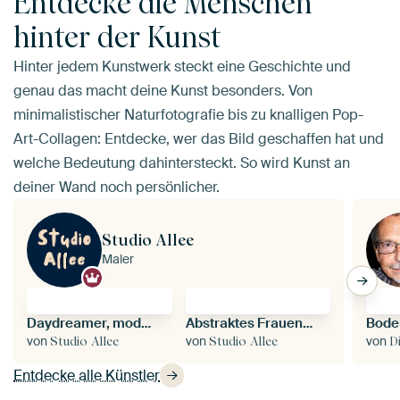
Entdecke die Menschen
hinter der Kunst
Hinter jedem Kunstwerk steckt eine Geschichte und
genau das macht deine Kunst besonders. Von
minimalistischer Naturfotografie bis zu knalligen Pop-
Art-Collagen: Entdecke, wer das Bild geschaffen hat und
welche Bedeutung dahintersteckt. So wird Kunst an
deiner Wand noch persönlicher.
Studio Allee
Maler
Daydreamer, modern und abstrakt in Erdtönen
Abstraktes Frauenporträt mit Blumen in Grün und Rosa
von
von
von
Studio Allee
Studio Allee
D
Entdecke alle Künstler