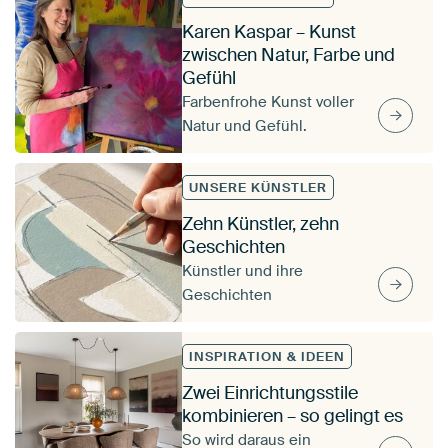
Karen Kaspar – Kunst
zwischen Natur, Farbe und
Gefühl
Farbenfrohe Kunst voller
Natur und Gefühl.
UNSERE KÜNSTLER
Zehn Künstler, zehn
Geschichten
Künstler und ihre
Geschichten
INSPIRATION & IDEEN
Zwei Einrichtungsstile
kombinieren – so gelingt es
So wird daraus ein