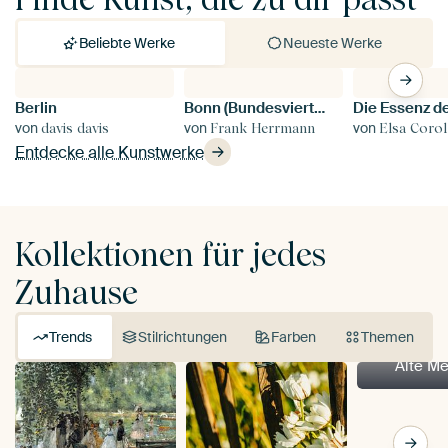
Beliebte Werke
Neueste Werke
Berlin
Bonn (Bundesviertel) - Panorama im Sonnenuntergang
C
von
von
von
v
davis davis
Frank Herrmann
Elsa Corol
Entdecke alle Kunstwerke
Kollektionen für jedes
Zuhause
Trends
Stilrichtungen
Farben
Themen
Alte Me