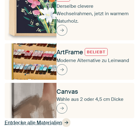
Derselbe clevere
Wechselrahmen, jetzt in warmem
Naturholz.
ArtFrame
BELIEBT
Moderne Alternative zu Leinwand
Canvas
Wähle aus 2 oder 4,5 cm Dicke
Entdecke alle Materialien