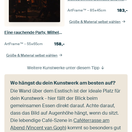
183,-
ArtFrame™ –
85×45
cm
Größe & Material selbst wählen
Eine rauchende Party, Wilhelm Bendz
158,-
ArtFrame™ –
55×65
cm
Größe & Material selbst wählen
Weitere Kunstwerke unter diesem Tipp
Wo hängst du dein Kunstwerk am besten auf?
Die Wand über dem Esstisch ist der ideale Platz für
dein Kunstwerk - hier fällt der Blick beim
gemeinsamen Essen direkt darauf. Achte darauf,
dass das Bild auf Augenhöhe hängt, wenn du sitzt.
Die lebendige Café-Szene in
Caféterrasse am
Abend (Vincent van Gogh)
kommt so besonders gut