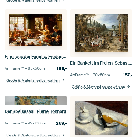
Größe & Material selbst wählen
Einer aus der Familie, Frederic George Cotman
Ein Bankett im Freien, Sebastiaen Vrancx
189,-
ArtFrame™ –
85×50
cm
157,-
ArtFrame™ –
70×50
cm
Größe & Material selbst wählen
Größe & Material selbst wählen
Der Speisesaal, Pierre Bonnard
269,-
ArtFrame™ –
95×100
cm
Größe & Material selbst wählen