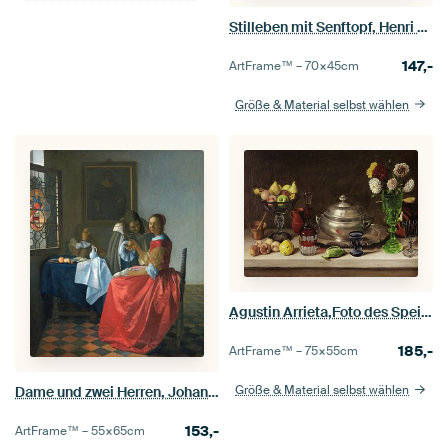
Stilleben mit Senftopf, Henri Fantin-Latour - 1860
147,-
ArtFrame™ –
70×45
cm
Größe & Material selbst wählen
Agustin Arrieta,Foto des Speisesaals
185,-
ArtFrame™ –
75×55
cm
Größe & Material selbst wählen
Dame und zwei Herren, Johannes Vermeer - ca. 1660
153,-
ArtFrame™ –
55×65
cm