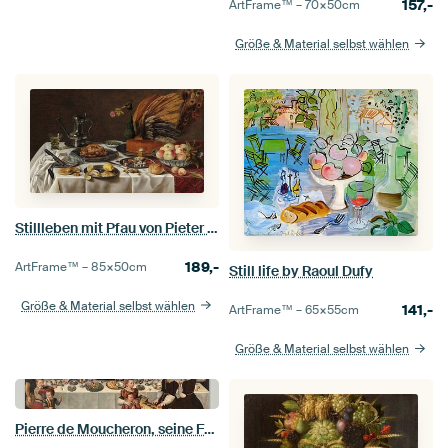
157,-
ArtFrame™ –
70×50
cm
Größe & Material selbst wählen
Stillleben mit Pfau von Pieter Claesz
189,-
ArtFrame™ –
85×50
cm
Still life by Raoul Dufy
Größe & Material selbst wählen
141,-
ArtFrame™ –
65×55
cm
Größe & Material selbst wählen
Pierre de Moucheron, seine Frau, ihre 18 Kinder und mehr, anonym