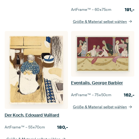
191,-
ArtFrame™ –
60×75
cm
Größe & Material selbst wählen
Eventails, George Barbier
162,-
ArtFrame™ –
75×50
cm
Größe & Material selbst wählen
Der Koch, Edouard Vuillard
180,-
ArtFrame™ –
55×70
cm