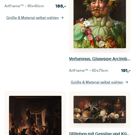
186,-
ArtFrame™ –
95×40
cm
Größe & Material selbst wählen
Vertumnus, Giuseppe Arcimboldo
191,-
ArtFrame™ –
60×75
cm
Größe & Material selbst wählen
Stilleben mit Gemüse und Küchenutensilien, Antonio de Pereda