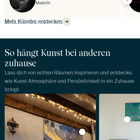
Malerin
Mehr Künstler entdecken
So hängt Kunst bei anderen
zuhause
Lass dich von echten Räumen inspirieren und entdecke,
wie Kunst Atmosphäre und Persönlichkeit in ein Zuhause
bringt.
View M
View Caféterrasse am Abe