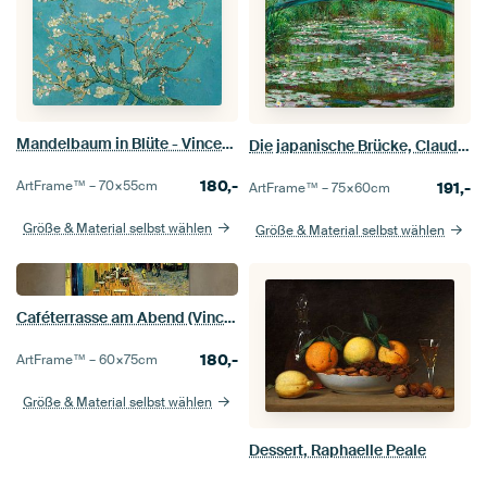
Mandelbaum in Blüte - Vincent van Gogh
Die japanische Brücke, Claude Monet
180,-
ArtFrame™ –
70×55
cm
191,-
ArtFrame™ –
75×60
cm
Größe & Material selbst wählen
Größe & Material selbst wählen
Caféterrasse am Abend (Vincent van Gogh)
180,-
ArtFrame™ –
60×75
cm
Größe & Material selbst wählen
Dessert, Raphaelle Peale