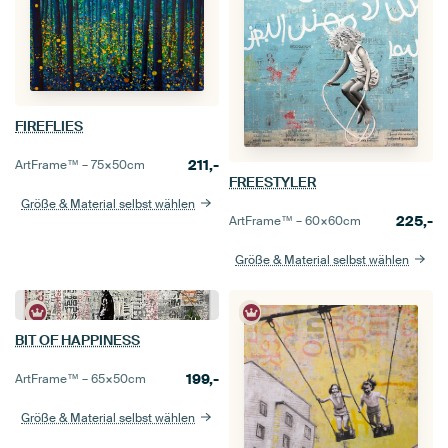
FIREFLIES
211,-
ArtFrame™ –
75×50
cm
FREESTYLER
Größe & Material selbst wählen
225,-
ArtFrame™ –
60×60
cm
Größe & Material selbst wählen
BIT OF HAPPINESS
199,-
ArtFrame™ –
65×50
cm
Größe & Material selbst wählen