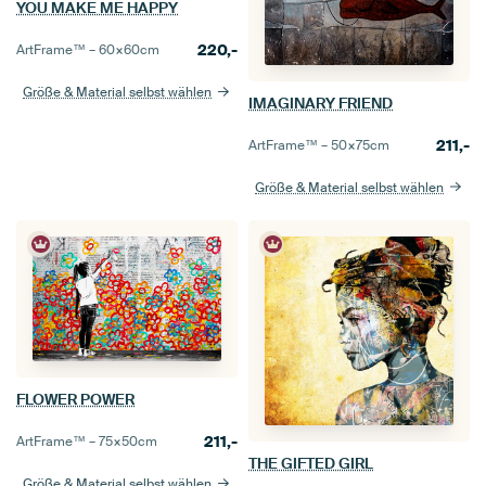
YOU MAKE ME HAPPY
220,-
ArtFrame™ –
60×60
cm
Größe & Material selbst wählen
IMAGINARY FRIEND
211,-
ArtFrame™ –
50×75
cm
Größe & Material selbst wählen
FLOWER POWER
211,-
ArtFrame™ –
75×50
cm
THE GIFTED GIRL
Größe & Material selbst wählen