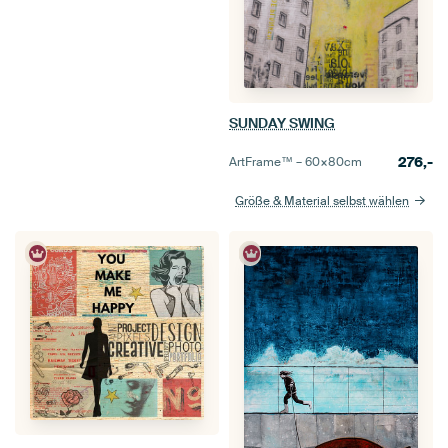
SUNDAY SWING
276,-
ArtFrame™ –
60×80
cm
Größe & Material selbst wählen