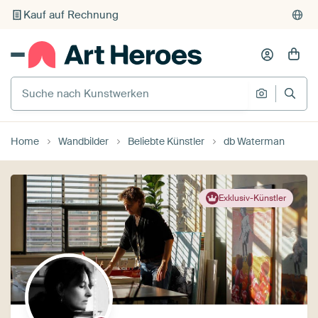
Kauf auf Rechnung
Individueller Druck auf Bestellung
Suche nach Kunstwerken
Suche na
Home
Wandbilder
Beliebte Künstler
db Waterman
Exklusiv-Künstler