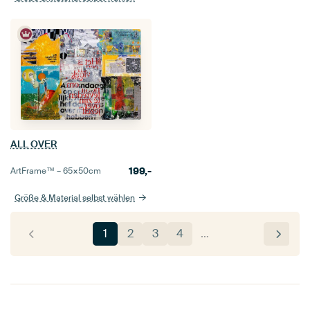
ALL OVER
199,-
ArtFrame™ –
65×50
cm
Größe & Material selbst wählen
1
2
3
4
…