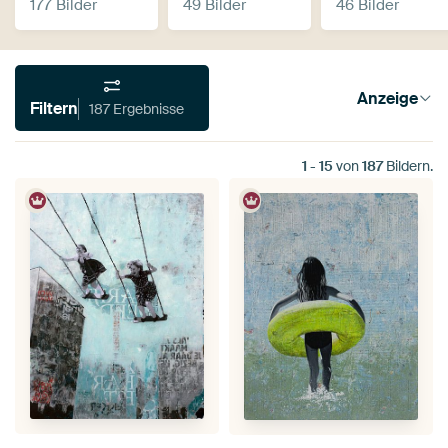
177 Bilder
49 Bilder
46 Bilder
Anzeige
Filtern
187 Ergebnisse
1
-
15
von
187
Bildern.