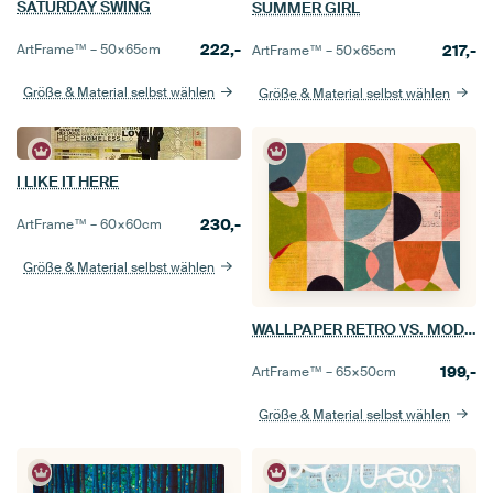
SATURDAY SWING
SUMMER GIRL
222,-
217,-
ArtFrame™ –
50×65
cm
ArtFrame™ –
50×65
cm
Größe & Material selbst wählen
Größe & Material selbst wählen
I LIKE IT HERE
230,-
ArtFrame™ –
60×60
cm
Größe & Material selbst wählen
WALLPAPER RETRO VS. MODERN
199,-
ArtFrame™ –
65×50
cm
Größe & Material selbst wählen