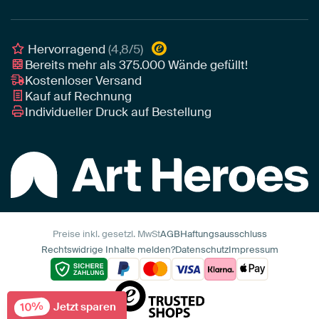
Poster
Geschäftskunden
Gerahmtes Poster
Interior Designer Programm
Hervorragend
(4,8/5)
Art Heroes App
Bereits mehr als
375.000
Wände gefüllt!
Kostenloser Versand
Kauf auf Rechnung
Individueller Druck auf Bestellung
Preise inkl. gesetzl. MwSt
AGB
Haftungsausschluss
Rechtswidrige Inhalte melden?
Datenschutz
Impressum
10%
Jetzt sparen