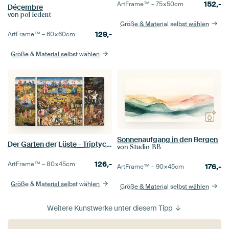
152,-
ArtFrame™ –
75×50
cm
Décembre
von
pol ledent
Größe & Material selbst wählen
129,-
ArtFrame™ –
60×60
cm
Größe & Material selbst wählen
Sonnenaufgang in den Bergen
Der Garten der Lüste - Triptychon - Hieronymus Bosch
von
Studio BB
126,-
ArtFrame™ –
80×45
cm
176,-
ArtFrame™ –
90×45
cm
Größe & Material selbst wählen
Größe & Material selbst wählen
Weitere Kunstwerke unter diesem Tipp