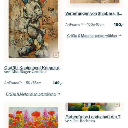
Vertiefungen von Shiobara, Shunkyo Yamamoto
190,-
ArtFrame™ –
100×40
cm
Größe & Material selbst wählen
Graffiti-Kaninchen | Krieger der bärtigen Wand
von
Blickfänger Gemälde
142,-
ArtFrame™ –
50×75
cm
Größe & Material selbst wählen
Farbenfrohe Landschaft der Toskana im Herbst
von
Jan Bechtum