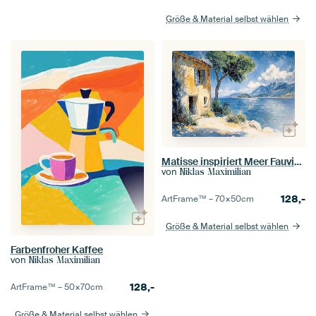
Größe & Material selbst wählen
Matisse inspiriert Meer Fauvismus Mediterran I
von
Niklas Maximilian
128,-
ArtFrame™ –
70×50
cm
Größe & Material selbst wählen
Farbenfroher Kaffee
von
Niklas Maximilian
128,-
ArtFrame™ –
50×70
cm
Größe & Material selbst wählen