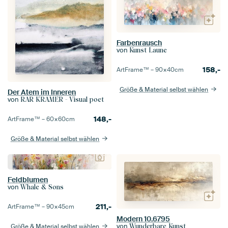
Farbenrausch
von
Kunst Laune
158,-
ArtFrame™ –
90×40
cm
Größe & Material selbst wählen
Der Atem im Inneren
von
RAR KRAMER - Visual poet
148,-
ArtFrame™ –
60×60
cm
Größe & Material selbst wählen
Feldblumen
von
Whale & Sons
211,-
ArtFrame™ –
90×45
cm
Modern 10.6795
von
Größe & Material selbst wählen
Wunderbare Kunst