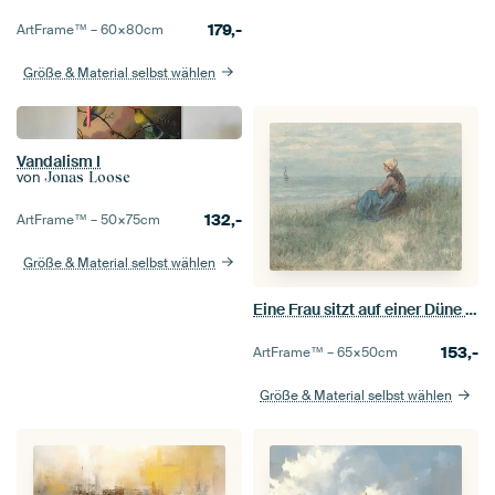
179,-
ArtFrame™ –
60×80
cm
Größe & Material selbst wählen
Vandalism I
von
Jonas Loose
132,-
ArtFrame™ –
50×75
cm
Größe & Material selbst wählen
Eine Frau sitzt auf einer Düne und schaut aufs Meer hinaus, Jozef Israëls
153,-
ArtFrame™ –
65×50
cm
Größe & Material selbst wählen