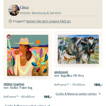
Gina
Interior-Beratung & Service
Fragen?
Sehen Sie sich unsere FAQ an
glotzerei
von
Angelika Oft-Roy
Stiller Garten
186,-
ArtFrame™ –
70×50
cm
von
Atelier Paint-Ing
Größe & Material selbst wählen
165,-
ArtFrame™ –
60×60
cm