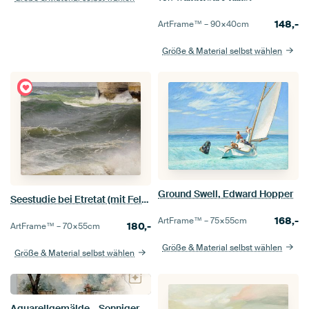
148,-
ArtFrame™ –
90×40
cm
Größe & Material selbst wählen
Ground Swell, Edward Hopper
Seestudie bei Etretat (mit Felsenufer rechts), Johann Wilhelm Schirmer
168,-
ArtFrame™ –
75×55
cm
180,-
ArtFrame™ –
70×55
cm
Größe & Material selbst wählen
Größe & Material selbst wählen
Aquarellgemälde – Sonniger Innenhof bei Sonnenuntergang