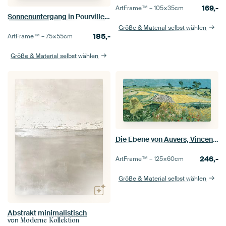
169,-
ArtFrame™ –
105×35
cm
Sonnenuntergang in Pourville, offenes Meer, Claude Monet
Größe & Material selbst wählen
185,-
ArtFrame™ –
75×55
cm
Größe & Material selbst wählen
Die Ebene von Auvers, Vincent van Gogh
246,-
ArtFrame™ –
125×60
cm
Größe & Material selbst wählen
Abstrakt minimalistisch
von
Moderne Kollektion