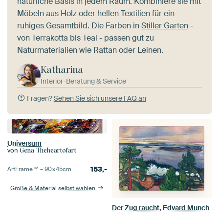
natürliche Basis in jedem Raum. Kombiniere sie mit
Möbeln aus Holz oder hellen Textilien für ein
ruhiges Gesamtbild. Die Farben in
Stiller Garten
-
von Terrakotta bis Teal - passen gut zu
Naturmaterialien wie Rattan oder Leinen.
Katharina
Interior-Beratung & Service
Fragen?
Sehen Sie sich unsere FAQ an
Universum
von
Gena Theheartofart
153,-
ArtFrame™ –
90×45
cm
Größe & Material selbst wählen
Der Zug raucht, Edvard Munch