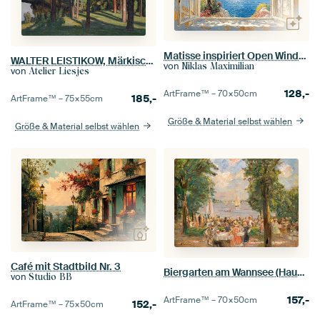
Matisse inspiriert Open Window See
WALTER LEISTIKOW, Märkische Landschaft, um 1900
von
Niklas Maximilian
von
Atelier Liesjes
128,-
ArtFrame™ –
70×50
cm
185,-
ArtFrame™ –
75×55
cm
Größe & Material selbst wählen
Größe & Material selbst wählen
Café mit Stadtbild Nr. 3
Biergarten am Wannsee (Haus am See), Max Liebermann
von
Studio BB
157,-
ArtFrame™ –
70×50
cm
152,-
ArtFrame™ –
75×50
cm