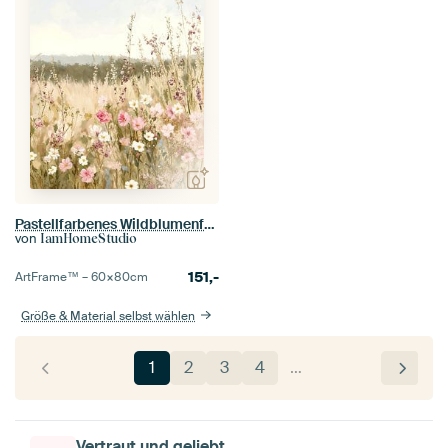
Pastellfarbenes Wildblumenfeld – Kunst
von
IamHomeStudio
151,-
ArtFrame™ –
60×80
cm
Größe & Material selbst wählen
1
2
3
4
…
Vertraut und geliebt