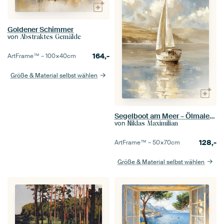
Goldener Schimmer
von
Abstraktes Gemälde
164,-
ArtFrame™ –
100×40
cm
Größe & Material selbst wählen
Segelboot am Meer – Ölmalerei
von
Niklas Maximilian
128,-
ArtFrame™ –
50×70
cm
Größe & Material selbst wählen