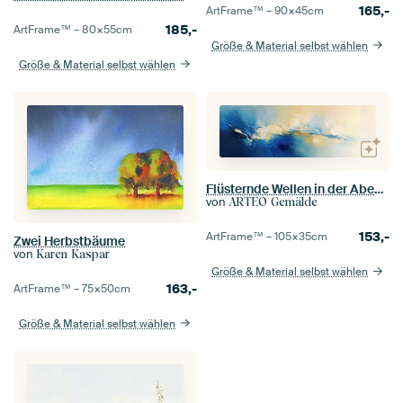
165,-
ArtFrame™ –
90×45
cm
185,-
ArtFrame™ –
80×55
cm
Größe & Material selbst wählen
Größe & Material selbst wählen
Flüsternde Wellen in der Abenddämmerung
von
ARTEO Gemälde
153,-
ArtFrame™ –
105×35
cm
Zwei Herbstbäume
von
Karen Kaspar
Größe & Material selbst wählen
163,-
ArtFrame™ –
75×50
cm
Größe & Material selbst wählen