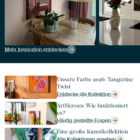
Mehr Inspiration entdecken
Unsere Farbe 2026: Tangerine
Twist
Entdecke die Kollektion
ArtHeroes: Wie funktioniert
es?
Häufig gestellte Fragen
Eine große Kunstkollektion
Alle Kollektionen ansehen