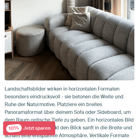
Landschaftsbilder wirken in horizontalen Formaten
besonders eindrucksvoll - sie betonen die Weite und
Ruhe der Naturmotive. Platziere ein breites
Panoramaformat über deinem Sofa oder Sideboard, um
dem Raum optische Tiefe zu geben. Ein horizontales Bild
über dem Esstisch lenkt den Blick sanft in die Breite und
10%
Jetzt sparen
schafft eine entspannte Atmosphäre. Vertikale Formate