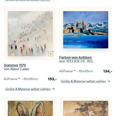
Farben von Antibes
von
ATELIER DE JIEL
Sommer 1179
von
Kunst Laune
134,-
ArtFrame™ –
65×55
cm
153,-
ArtFrame™ –
60×60
cm
Größe & Material selbst wählen
Größe & Material selbst wählen