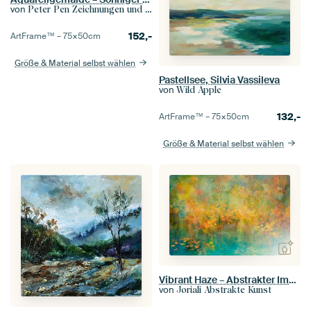
von
Peter Pen Zeichnungen und Gemälde
152,-
ArtFrame™ –
75×50
cm
Größe & Material selbst wählen
Pastellsee, Silvia Vassileva
von
Wild Apple
132,-
ArtFrame™ –
75×50
cm
Größe & Material selbst wählen
Vibrant Haze – Abstrakter Impressionismus in sanften Farben, Abstrakt, Impressionismus
von
Joriali Abstrakte Kunst