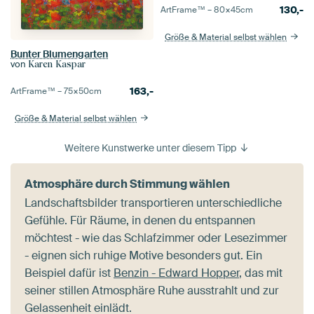
130,-
ArtFrame™ –
80×45
cm
Größe & Material selbst wählen
Bunter Blumengarten
von
Karen Kaspar
163,-
ArtFrame™ –
75×50
cm
Größe & Material selbst wählen
Weitere Kunstwerke unter diesem Tipp
Atmosphäre durch Stimmung wählen
Landschaftsbilder transportieren unterschiedliche
Gefühle. Für Räume, in denen du entspannen
möchtest - wie das Schlafzimmer oder Lesezimmer
- eignen sich ruhige Motive besonders gut. Ein
Beispiel dafür ist
Benzin - Edward Hopper
, das mit
seiner stillen Atmosphäre Ruhe ausstrahlt und zur
Gelassenheit einlädt.