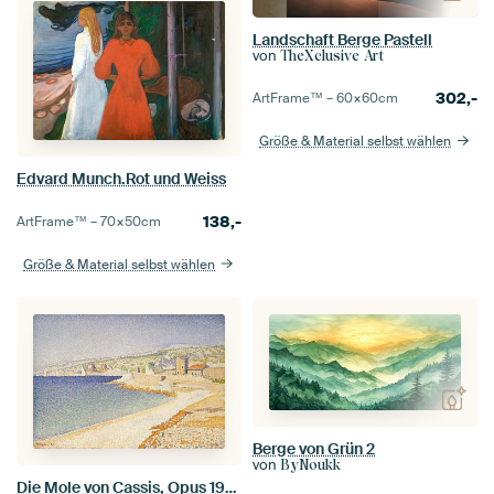
Landschaft Berge Pastell
von
TheXclusive Art
302,-
ArtFrame™ –
60×60
cm
Größe & Material selbst wählen
Edvard Munch.Rot und Weiss
138,-
ArtFrame™ –
70×50
cm
Größe & Material selbst wählen
Berge von Grün 2
von
ByNoukk
Die Mole von Cassis, Opus 198, Paul Signac - 1889