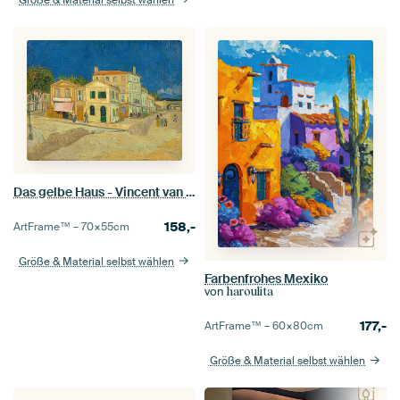
Größe & Material selbst wählen
Das gelbe Haus - Vincent van Gogh
158,-
ArtFrame™ –
70×55
cm
Größe & Material selbst wählen
Farbenfrohes Mexiko
von
haroulita
177,-
ArtFrame™ –
60×80
cm
Größe & Material selbst wählen