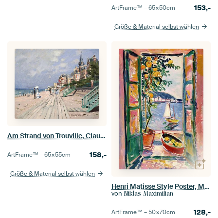
153,-
ArtFrame™ –
65×50
cm
Größe & Material selbst wählen
Am Strand von Trouville, Claude Monet
158,-
ArtFrame™ –
65×55
cm
Größe & Material selbst wählen
Henri Matisse Style Poster, Mittelmeer, Open Window, Pastell
von
Niklas Maximilian
128,-
ArtFrame™ –
50×70
cm