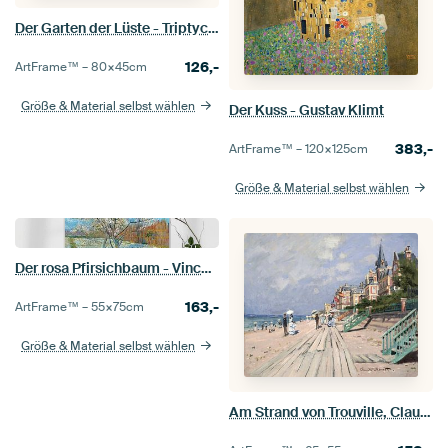
Der Garten der Lüste - Triptychon - Hieronymus Bosch
126,-
ArtFrame™ –
80×45
cm
Größe & Material selbst wählen
Der Kuss - Gustav Klimt
383,-
ArtFrame™ –
120×125
cm
Größe & Material selbst wählen
Der rosa Pfirsichbaum - Vincent van Gogh
163,-
ArtFrame™ –
55×75
cm
Größe & Material selbst wählen
Am Strand von Trouville, Claude Monet