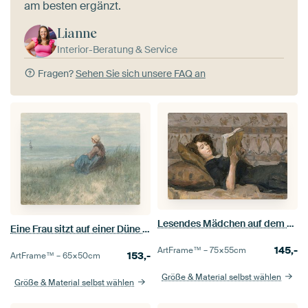
am besten ergänzt.
Lianne
Interior-Beratung & Service
Fragen?
Sehen Sie sich unsere FAQ an
Lesendes Mädchen auf dem Diwan, Isaac Israëls
Eine Frau sitzt auf einer Düne und schaut aufs Meer hinaus, Jozef Israëls
145,-
ArtFrame™ –
75×55
cm
153,-
ArtFrame™ –
65×50
cm
Größe & Material selbst wählen
Größe & Material selbst wählen