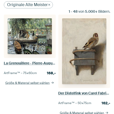
Originale Alte Meister
1
-
48
von
5.000+
Bildern.
La Grenouillere - Pierre-Auguste Renoir
168,-
ArtFrame™ –
75×60
cm
Größe & Material selbst wählen
Der Distelfink von Carel Fabritius
162,-
ArtFrame™ –
50×75
cm
Größe & Material selbst wählen