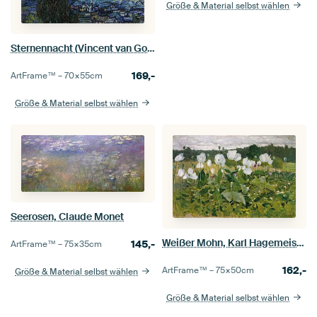
Größe & Material selbst wählen
Sternennacht (Vincent van Gogh)
169,-
ArtFrame™ –
70×55
cm
Größe & Material selbst wählen
Seerosen, Claude Monet
Weißer Mohn, Karl Hagemeister
145,-
ArtFrame™ –
75×35
cm
162,-
ArtFrame™ –
75×50
cm
Größe & Material selbst wählen
Größe & Material selbst wählen