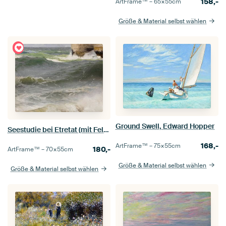
158,-
ArtFrame™ –
65×55
cm
Größe & Material selbst wählen
Ground Swell, Edward Hopper
Seestudie bei Etretat (mit Felsenufer rechts), Johann Wilhelm Schirmer
168,-
ArtFrame™ –
75×55
cm
180,-
ArtFrame™ –
70×55
cm
Größe & Material selbst wählen
Größe & Material selbst wählen