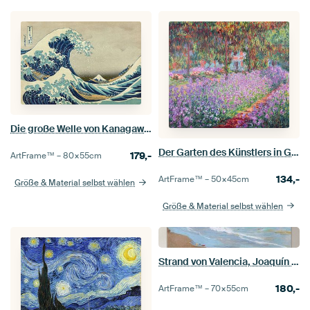
Die große Welle von Kanagawa, Hokusai
Der Garten des Künstlers in Giverny, Claude Monet
179,-
ArtFrame™ –
80×55
cm
134,-
ArtFrame™ –
50×45
cm
Größe & Material selbst wählen
Größe & Material selbst wählen
Strand von Valencia, Joaquín Sorolla
180,-
ArtFrame™ –
70×55
cm