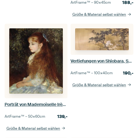
188,-
ArtFrame™ –
90×45
cm
Größe & Material selbst wählen
Vertiefungen von Shiobara, Shunkyo Yamamoto
190,-
ArtFrame™ –
100×40
cm
Größe & Material selbst wählen
Porträt von Mademoiselle Irène Cahen d'Anvers (Kleine Irene), Pierre-Auguste Renoir
139,-
ArtFrame™ –
50×60
cm
Größe & Material selbst wählen