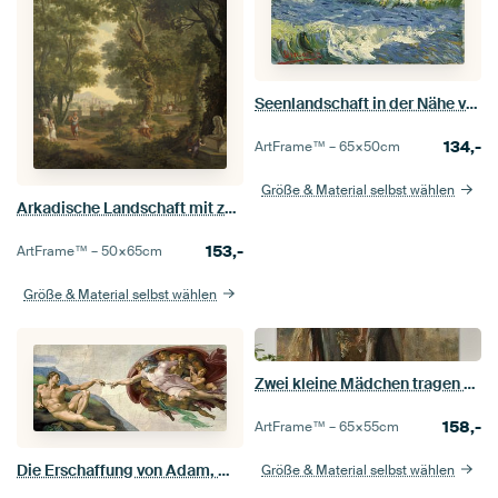
Seenlandschaft in der Nähe von Les Saintes-Maries-de-la-Mer - Vincent Van Gogh
134,-
ArtFrame™ –
65×50
cm
Größe & Material selbst wählen
Arkadische Landschaft mit zwei Kinder an einem Brunnen, Jurrian Andrie
153,-
ArtFrame™ –
50×65
cm
Größe & Material selbst wählen
Zwei kleine Mädchen tragen einen Korb - Jozef Israels
158,-
ArtFrame™ –
65×55
cm
Die Erschaffung von Adam, Michelangelo
Größe & Material selbst wählen