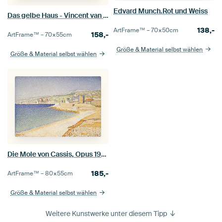
Edvard Munch.Rot und Weiss
Das gelbe Haus - Vincent van Gogh
138,-
ArtFrame™ –
70×50
cm
158,-
ArtFrame™ –
70×55
cm
Größe & Material selbst wählen
Größe & Material selbst wählen
Die Mole von Cassis, Opus 198, Paul Signac - 1889
185,-
ArtFrame™ –
80×55
cm
Größe & Material selbst wählen
Weitere Kunstwerke unter diesem Tipp