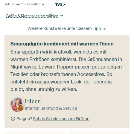
133,-
ArtFrame™ –
90×40
cm
Größe & Material selbst wählen
Weitere Kunstwerke unter diesem Tipp
Smaragdgrün kombiniert mit warmen Tönen
Smaragdgrün wirkt kraftvoll, wenn du es mit
warmen Erdtönen kombinierst. Die Grünnuancen in
Nighthawks, Edward Hopper
passen gut zu beigen
Textilien oder bronzefarbenen Accessoires. So
entsteht ein ausgewogener Look, der lebendig
bleibt, ohne unruhig zu wirken.
Eileen
Interior-Beratung & Service
Fragen?
Sehen Sie sich unsere FAQ an