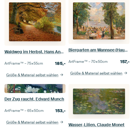
Biergarten am Wannsee (Haus am See), Max Liebermann
Waldweg im Herbst, Hans Andersen Brendekilde
157,-
ArtFrame™ –
70×50
cm
185,-
ArtFrame™ –
75×55
cm
Größe & Material selbst wählen
Größe & Material selbst wählen
Der Zug raucht, Edvard Munch
153,-
ArtFrame™ –
65×50
cm
Größe & Material selbst wählen
Wasser-Lilien, Claude Monet