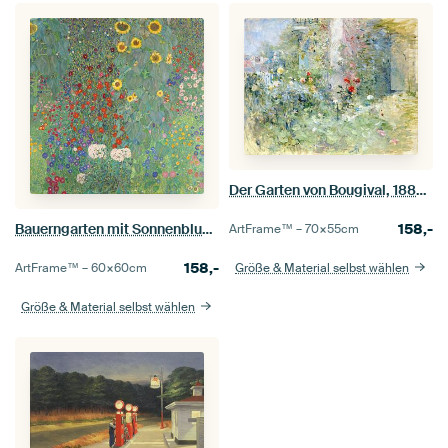
Der Garten von Bougival, 1884 (Öl auf Leinwand)
158,-
Bauerngarten mit Sonnenblumen, Gustav Klimt
ArtFrame™ –
70×55
cm
158,-
Größe & Material selbst wählen
ArtFrame™ –
60×60
cm
Größe & Material selbst wählen