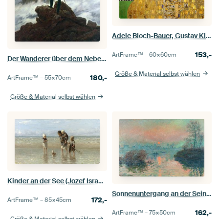
Adele Bloch-Bauer, Gustav Klimt
153,-
ArtFrame™ –
60×60
cm
Der Wanderer über dem Nebelmeer, Caspar David Friedrich
Größe & Material selbst wählen
180,-
ArtFrame™ –
55×70
cm
Größe & Material selbst wählen
Kinder an der See (Jozef Israels)
Sonnenuntergang an der Seine bei Lavacourt, Claude Monet
172,-
ArtFrame™ –
85×45
cm
162,-
ArtFrame™ –
75×50
cm