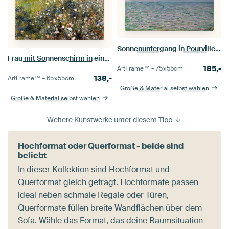
Sonnenuntergang in Pourville, offenes Meer, Claude Monet
Frau mit Sonnenschirm in einem Garten - Pierre-Auguste Renoir
185,-
ArtFrame™ –
75×55
cm
138,-
ArtFrame™ –
65×55
cm
Größe & Material selbst wählen
Größe & Material selbst wählen
Weitere Kunstwerke unter diesem Tipp
Hochformat oder Querformat - beide sind
beliebt
In dieser Kollektion sind Hochformat und
Querformat gleich gefragt. Hochformate passen
ideal neben schmale Regale oder Türen,
Querformate füllen breite Wandflächen über dem
Sofa. Wähle das Format, das deine Raumsituation