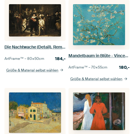
Die Nachtwache (Detail), Rembrandt van Rijn
Mandelbaum in Blüte - Vincent van Gogh
184,-
ArtFrame™ –
80×50
cm
180,-
ArtFrame™ –
70×55
cm
Größe & Material selbst wählen
Größe & Material selbst wählen