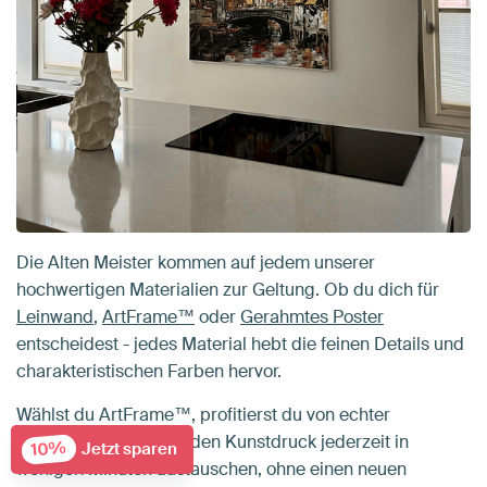
Die Alten Meister kommen auf jedem unserer
hochwertigen Materialien zur Geltung. Ob du dich für
Leinwand
,
ArtFrame™
oder
Gerahmtes Poster
entscheidest - jedes Material hebt die feinen Details und
charakteristischen Farben hervor.
Wählst du ArtFrame™, profitierst du von echter
Flexibilität: Du kannst den Kunstdruck jederzeit in
10%
Jetzt sparen
wenigen Minuten austauschen, ohne einen neuen