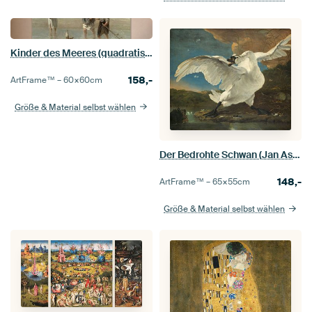
Kinder des Meeres (quadratische Version), Jozef Israëls
158,-
ArtFrame™ –
60×60
cm
Größe & Material selbst wählen
Der Bedrohte Schwan (Jan Asselijn)
148,-
ArtFrame™ –
65×55
cm
Größe & Material selbst wählen