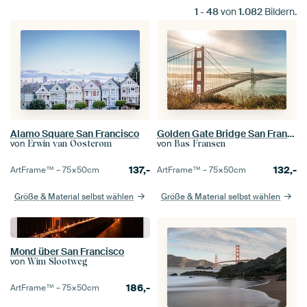
1
-
48
von
1.082
Bildern.
Alamo Square San Francisco
Golden Gate Bridge San Francisco
von
von
Erwin van Oosterom
Bas Fransen
137,-
132,-
ArtFrame™ –
75×50
cm
ArtFrame™ –
75×50
cm
Größe & Material selbst wählen
Größe & Material selbst wählen
Mond über San Francisco
von
Wim Slootweg
186,-
ArtFrame™ –
75×50
cm