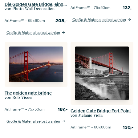
Die Golden Gate Bridge, eingerahmt von Zypressen bei Sonnenuntergang
132,-
ArtFrame™ –
75×50
cm
von
Photo Wall Decoration
Größe & Material selbst wählen
208,-
ArtFrame™ –
65×60
cm
Größe & Material selbst wählen
The golden gate bridge
von
Rob Visser
167,-
ArtFrame™ –
75×50
cm
Golden Gate Bridge Fort Point
von
Melanie Viola
Größe & Material selbst wählen
130,-
ArtFrame™ –
60×60
cm