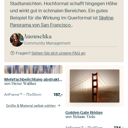
Stadtansichten. Hochformat schafft hingegen Höhe
und wirkt gut in schmalen Bereichen. Ein gutes
Beispiel für die Wirkung im Querformat ist
Skyline
Panorama von San Francisco
.
Anouschka
Community Management
Fragen?
Sehen Sie sich unsere FAQ an
Mehrfachbelichtung abstrakt Hochhäuser in downtown San Francisco Kalifornien
von
Dieter Walther
157,-
ArtFrame™ –
75×50
cm
Größe & Material selbst wählen
Golden Gate Bridge
von
Melanie Viola
134,-
ArtFrame™ –
75×50
cm