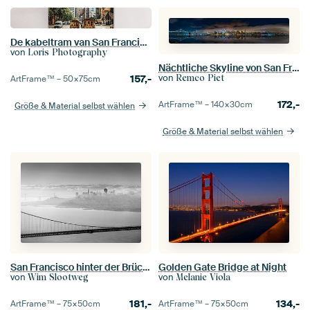
De kabeltram van San Francisco is de laatste handbediende kabeltram die nog in gebruik is en staat s
von
Loris Photography
Nächtliche Skyline von San Francisco
von
157,-
Remco Piet
ArtFrame™ –
50×75
cm
172,-
ArtFrame™ –
140×30
cm
Größe & Material selbst wählen
Größe & Material selbst wählen
San Francisco hinter der Brücke
Golden Gate Bridge at Night
von
von
Wim Slootweg
Melanie Viola
181,-
134,-
ArtFrame™ –
75×50
cm
ArtFrame™ –
75×50
cm