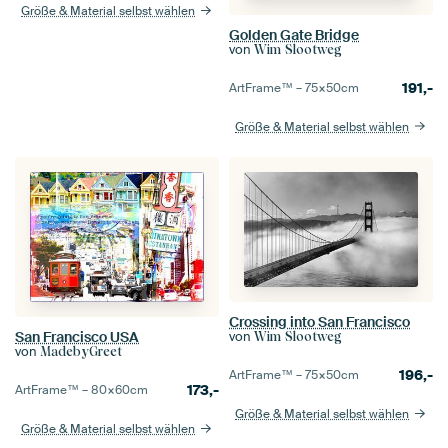
Größe & Material selbst wählen
Golden Gate Bridge
von
Wim Slootweg
191,-
ArtFrame™ –
75×50
cm
Größe & Material selbst wählen
Crossing into San Francisco
San Francisco USA
von
Wim Slootweg
von
MadebyGreet
196,-
ArtFrame™ –
75×50
cm
173,-
ArtFrame™ –
80×60
cm
Größe & Material selbst wählen
Größe & Material selbst wählen