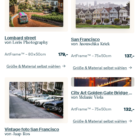
Lombard street
San Francisco
von
Loris Photography
von
Anouschka Kriek
179,-
ArtFrame™ –
80×50
cm
137,-
ArtFrame™ –
75×50
cm
Größe & Material selbst wählen
Größe & Material selbst wählen
City Art Golden Gate Bridge Composing
von
Melanie Viola
132,-
ArtFrame™ –
75×50
cm
Größe & Material selbst wählen
Vintage foto San Francisco
von
Jaap Ros