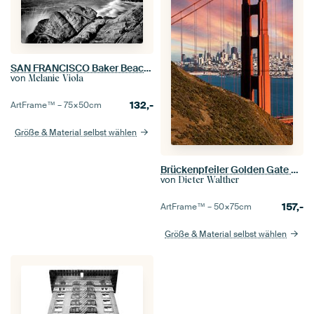
SAN FRANCISCO Baker Beach | Monochrom
von
Melanie Viola
132,-
ArtFrame™ –
75×50
cm
Größe & Material selbst wählen
Brückenpfeiler Golden Gate Bridge mit Blick auf San Francisco
von
Dieter Walther
157,-
ArtFrame™ –
50×75
cm
Größe & Material selbst wählen