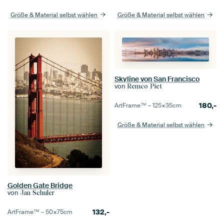
Größe & Material selbst wählen
Größe & Material selbst wählen
Skyline von San Francisco
von
Remco Piet
180,-
ArtFrame™ –
125×35
cm
Größe & Material selbst wählen
Golden Gate Bridge
von
Jan Schuler
132,-
ArtFrame™ –
50×75
cm