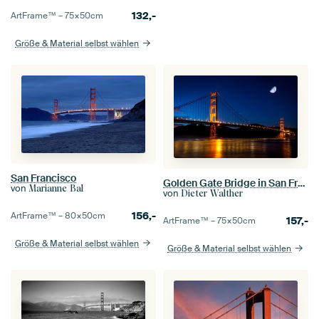
132,-
ArtFrame™ –
75×50
cm
Größe & Material selbst wählen
San Francisco
Golden Gate Bridge in San Francisco bei Nacht mit Mond
von
Marianne Bal
von
Dieter Walther
156,-
ArtFrame™ –
80×50
cm
157,-
ArtFrame™ –
75×50
cm
Größe & Material selbst wählen
Größe & Material selbst wählen