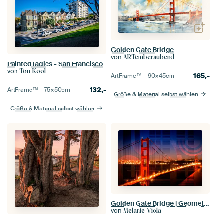
Golden Gate Bridge
von
ARTemberaubend
Painted ladies - San Francisco
von
Ton Kool
165,-
ArtFrame™ –
90×45
cm
132,-
ArtFrame™ –
75×50
cm
Größe & Material selbst wählen
Größe & Material selbst wählen
Golden Gate Bridge | Geometric Mix No.1
von
Melanie Viola