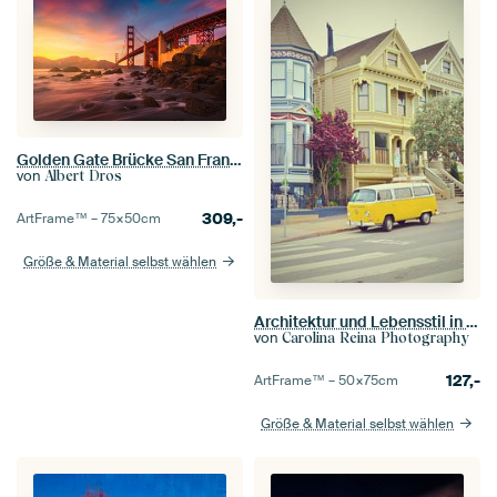
Golden Gate Brücke San Francisco
von
Albert Dros
309,-
ArtFrame™ –
75×50
cm
Größe & Material selbst wählen
Architektur und Lebensstil in San Francisco
von
Carolina Reina Photography
127,-
ArtFrame™ –
50×75
cm
Größe & Material selbst wählen