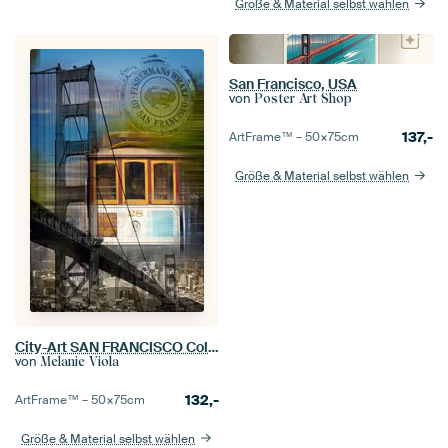
Größe & Material selbst wählen
San Francisco, USA
von
Poster Art Shop
137,-
ArtFrame™ –
50×75
cm
Größe & Material selbst wählen
City-Art SAN FRANCISCO Collage
von
Melanie Viola
132,-
ArtFrame™ –
50×75
cm
Größe & Material selbst wählen