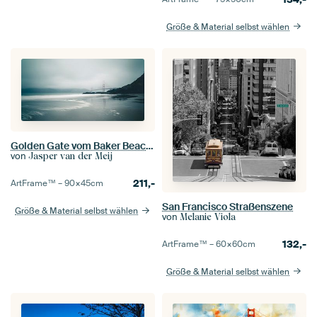
Größe & Material selbst wählen
Golden Gate vom Baker Beach aus
von
Jasper van der Meij
211,-
ArtFrame™ –
90×45
cm
San Francisco Straßenszene
Größe & Material selbst wählen
von
Melanie Viola
132,-
ArtFrame™ –
60×60
cm
Größe & Material selbst wählen