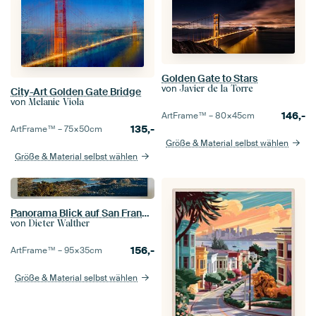
Golden Gate to Stars
von
Javier de la Torre
City-Art Golden Gate Bridge
von
Melanie Viola
146,-
ArtFrame™ –
80×45
cm
135,-
ArtFrame™ –
75×50
cm
Größe & Material selbst wählen
Größe & Material selbst wählen
Panorama Blick auf San Francisco und Bay Area
von
Dieter Walther
156,-
ArtFrame™ –
95×35
cm
Größe & Material selbst wählen