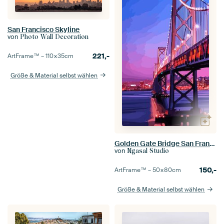
San Francisco Skyline
von
Photo Wall Decoration
221,-
ArtFrame™ –
110×35
cm
Größe & Material selbst wählen
Golden Gate Bridge San Francisco
von
Ngasal Studio
150,-
ArtFrame™ –
50×80
cm
Größe & Material selbst wählen