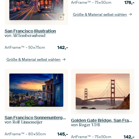
176,-
ArtFrame™ –
75×50
cm
Größe & Material selbst wählen
San Francisco Illustration
von
ARTemberaubend
142,-
ArtFrame™ –
50×75
cm
Größe & Material selbst wählen
San Francisco Sonnenuntergang
Golden Gate Bridge, San Francisco, Kalifornien, USA
von
Rolf Linnemeijer
von
Roger VDB
145,-
ArtFrame™ –
80×50
cm
142,-
ArtFrame™ –
75×50
cm