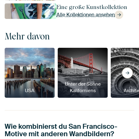
Eine große Kunstkollektion
Alle Kollektionen ansehen
Mehr davon
Unter der Sonne
USA
Kaliforniens
Archit
Wie kombinierst du San Francisco-
Motive mit anderen Wandbildern?