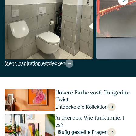
Mehr Inspiration entdecken
Unsere Farbe 2026: Tangerine
Twist
Entdecke die Kollektion
ArtHeroes: Wie funktioniert
es?
Häufig gestellte Fragen