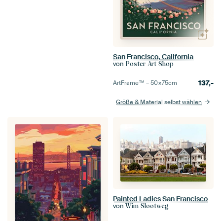
San Francisco, California
von
Poster Art Shop
137,-
ArtFrame™ –
50×75
cm
Größe & Material selbst wählen
Painted Ladies San Francisco
von
Wim Slootweg