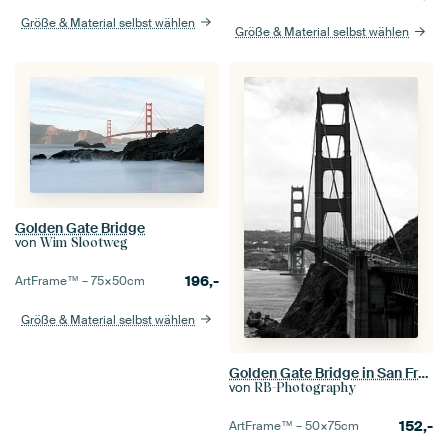
Größe & Material selbst wählen
Größe & Material selbst wählen
Golden Gate Bridge
von
Wim Slootweg
196,-
ArtFrame™ –
75×50
cm
Größe & Material selbst wählen
Golden Gate Bridge in San Francisco, USA
von
RB-Photography
152,-
ArtFrame™ –
50×75
cm