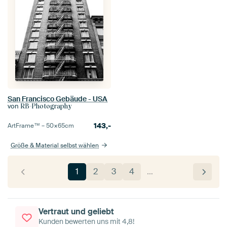
San Francisco Gebäude - USA
von
RB-Photography
143,-
ArtFrame™ –
50×65
cm
Größe & Material selbst wählen
1
2
3
4
…
Vertraut und geliebt
Kunden bewerten uns mit 4,8!