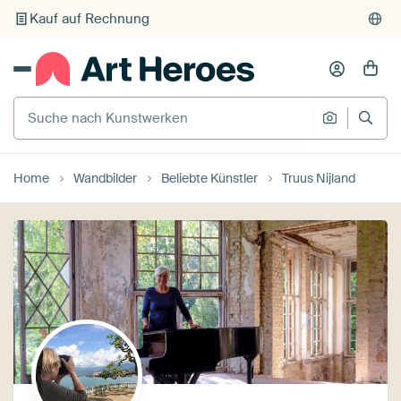
Kauf auf Rechnung
Individueller Druck auf Bestellung
Suche nach Kunstwerken
Suche na
Home
Wandbilder
Beliebte Künstler
Truus Nijland