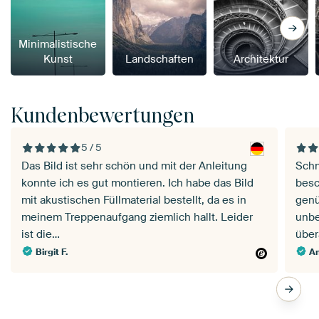
Minimalistische
Kunst
Landschaften
Architektur
Kundenbewertungen
5 / 5
Das Bild ist sehr schön und mit der Anleitung
Schn
konnte ich es gut montieren. Ich habe das Bild
besc
mit akustischen Füllmaterial bestellt, da es in
genü
meinem Treppenaufgang ziemlich hallt. Leider
unbe
ist die…
über
Birgit F.
A