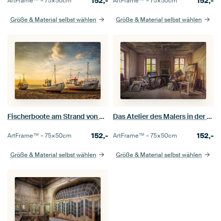
152,-
152,-
ArtFrame™ –
75×50
cm
ArtFrame™ –
75×50
cm
Größe & Material selbst wählen
Größe & Material selbst wählen
Fischerboote am Strand von Løkken, Dänemark
Das Atelier des Malers in der Abendsonne
152,-
152,-
ArtFrame™ –
75×50
cm
ArtFrame™ –
75×50
cm
Größe & Material selbst wählen
Größe & Material selbst wählen