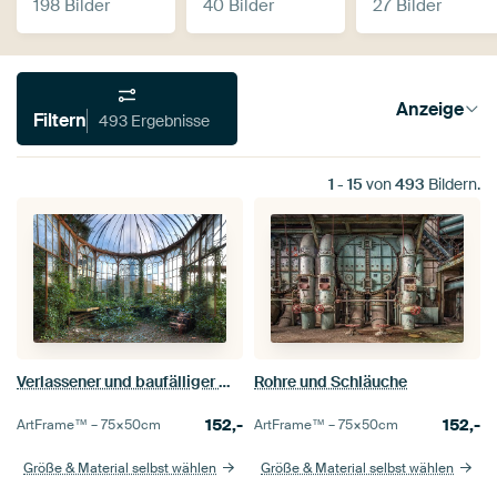
198 Bilder
40 Bilder
27 Bilder
Anzeige
Filtern
493 Ergebnisse
1
-
15
von
493
Bildern.
Verlassener und baufälliger Wintergarten eines Schlosses
Rohre und Schläuche
152,-
152,-
ArtFrame™ –
75×50
cm
ArtFrame™ –
75×50
cm
Größe & Material selbst wählen
Größe & Material selbst wählen