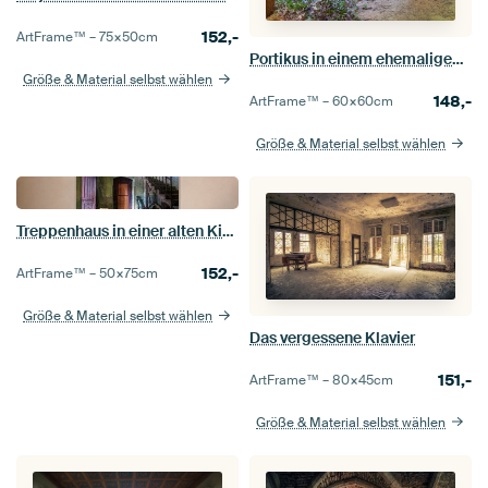
152,-
ArtFrame™ –
75×50
cm
Portikus in einem ehemaligen Krankenhaus
Größe & Material selbst wählen
148,-
ArtFrame™ –
60×60
cm
Größe & Material selbst wählen
Treppenhaus in einer alten Kirche
152,-
ArtFrame™ –
50×75
cm
Größe & Material selbst wählen
Das vergessene Klavier
151,-
ArtFrame™ –
80×45
cm
Größe & Material selbst wählen