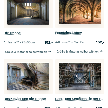
Fountains Abbey
Die Treppe
152,-
152,-
ArtFrame™ –
75×50
cm
ArtFrame™ –
75×50
cm
Größe & Material selbst wählen
Größe & Material selbst wählen
Das Klavier und die Treppe
Rohre und Schläuche in der Fabrik