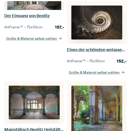
Der Eingang von Beelitz
157,-
ArtFrame™ –
75×50
cm
Größe & Material selbst wählen
Eines der schönsten verlassenen und baufälligen Treppenhäuser
152,-
ArtFrame™ –
75×50
cm
Größe & Material selbst wählen
Majestätisch Beelitz Heilstätten