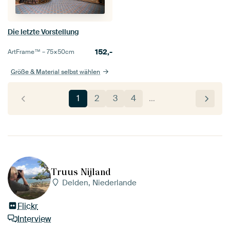
Die letzte Vorstellung
152,-
ArtFrame™ –
75×50
cm
Größe & Material selbst wählen
1
2
3
4
…
Truus Nijland
Delden, Niederlande
Flickr
Interview