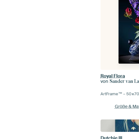
Royal Flora
von
Sander van L
ArtFrame™ –
50×7
Größe & Mat
Dutchie III