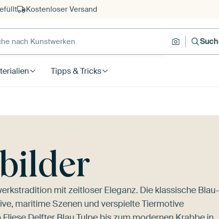
füllt
Kostenloser Versand
e nach Kunstwerken
Suche nach
Such
erialien
Tipps & Tricks
 bilder
rkstradition mit zeitloser Eleganz. Die klassische Blau-
ive, maritime Szenen und verspielte Tiermotive
n
Fliese Delfter Blau Tulpe
bis zum modernen
Krabbe in