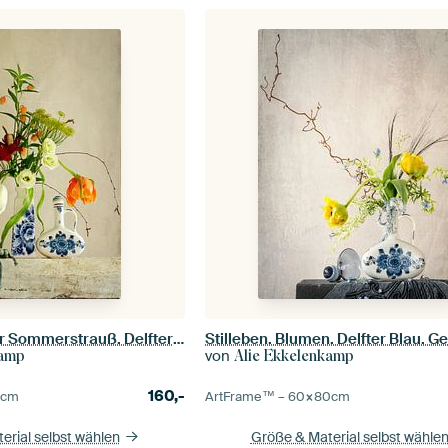
Stilleben. Frischer Sommerstrauß. Delfter Blau.
Stilleben. Blumen. Delfter Blau. Ge
von
kamp
Alie Ekkelenkamp
160,-
5
cm
ArtFrame™ –
60×80
cm
erial selbst wählen
Größe & Material selbst wähle