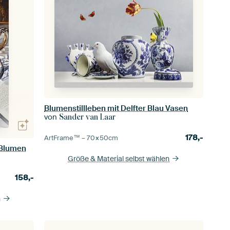
Blumenstillleben mit Delfter Blau Vasen
von
Sander van Laar
178,-
ArtFrame™ –
70×50
cm
 Blumen
Größe & Material selbst wählen
158,-
n