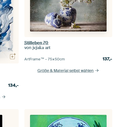
Stilleben 70
von
jejaka art
137,-
ArtFrame™ –
75×50
cm
Größe & Material selbst wählen
134,-
n