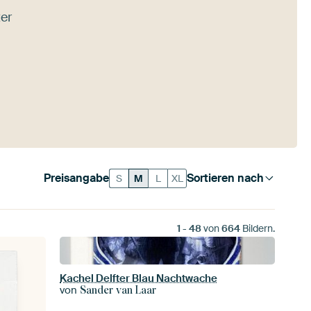
ter
Preisangabe
Sortieren nach
S
M
L
XL
1
-
48
von
664
Bildern.
Kachel Delfter Blau Nachtwache
von
Sander van Laar