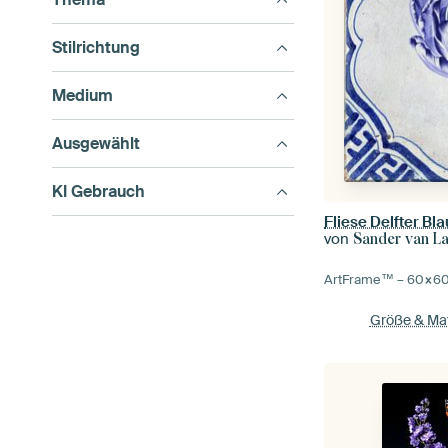
Stilrichtung
Medium
Ausgewählt
KI Gebrauch
Fliese Delfter Bla
von
Sander van L
ArtFrame™ –
60×6
Größe & Mat