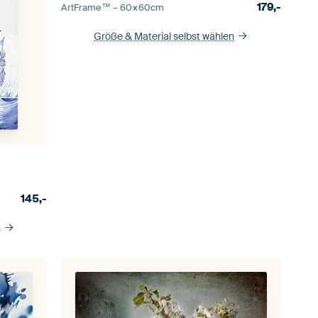
179,-
ArtFrame™ –
60×60
cm
Größe & Material selbst wählen
145,-
n