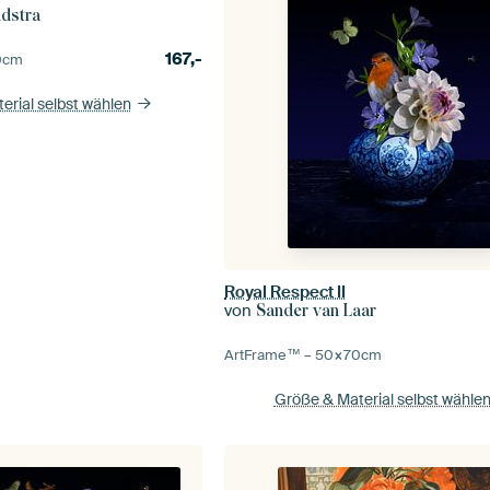
ndstra
167,-
0
cm
erial selbst wählen
Royal Respect II
von
Sander van Laar
ArtFrame™ –
50×70
cm
Größe & Material selbst wähle