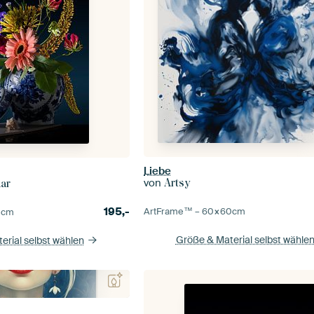
Liebe
von
Artsy
aar
195,-
ArtFrame™ –
60×60
cm
0
cm
Größe & Material selbst wähle
erial selbst wählen