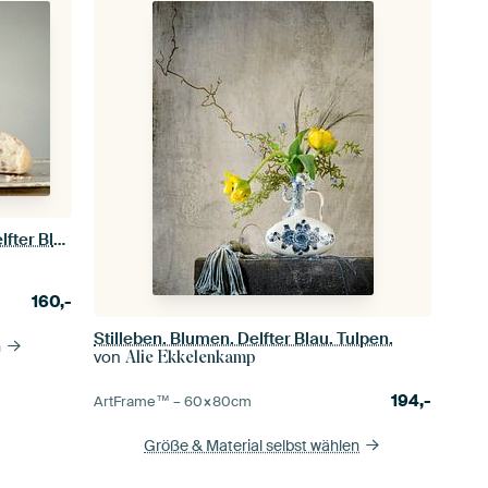
Stilleben. Niederländischer Stil. Delfter Blau.
160,-
Stilleben. Blumen. Delfter Blau. Tulpen.
n
von
Alie Ekkelenkamp
194,-
ArtFrame™ –
60×80
cm
Größe & Material selbst wählen