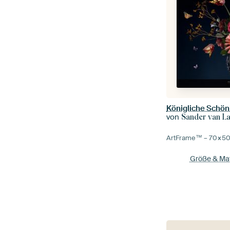
Königliche Schönh
von
Sander van L
ArtFrame™ –
70×5
Größe & Mat