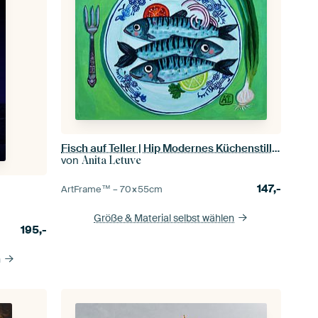
Fisch auf Teller | Hip Modernes Küchenstillleben mit Delfter Blauem Teller mit Fisch
von
Anita Letuve
147,-
ArtFrame™ –
70×55
cm
Größe & Material selbst wählen
195,-
n