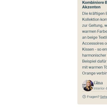
Kombiniere 
Akzenten
Die kräftigen 
Kollektion k
zur Geltung, w
warmen Farbe
an beige Texti
Accessoires 
Kissen - so en
harmonischer 
Beispiel dafür
mit warmen T
Orange verbin
Gina
Interior
Fragen?
Sehe