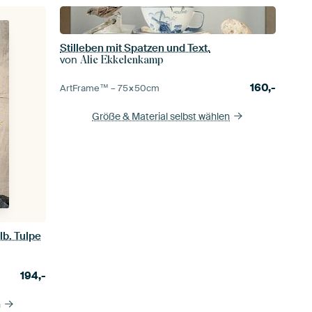
Stilleben mit Spatzen und Text.
von
Alie Ekkelenkamp
160,-
ArtFrame™ –
75×50
cm
Größe & Material selbst wählen
lb. Tulpe
194,-
n