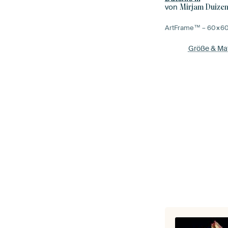
von
Mirjam Duize
ArtFrame™ –
60×6
Größe & Mat