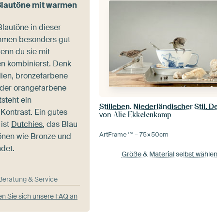
Blautöne mit warmen
Blautöne in dieser
ommen besonders gut
enn du sie mit
n kombinierst. Denk
lien, bronzefarbene
oder orangefarbene
tsteht ein
Kontrast. Ein gutes
von
Alie Ekkelenkamp
 ist
Dutchies
, das Blau
ArtFrame™ –
75×50
cm
önen wie Bronze und
det.
Größe & Material selbst wähle
-Beratung & Service
n Sie sich unsere FAQ an