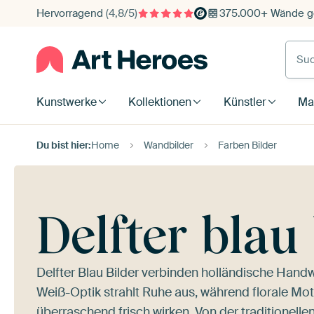
Hervorragend
(4,8/5)
375.000+ Wände ge
Such
Kunstwerke
Kollektionen
Künstler
Mat
Du bist hier:
Home
Wandbilder
Farben Bilder
Delfter blau
Delfter Blau Bilder verbinden holländische Handwe
Weiß-Optik strahlt Ruhe aus, während florale Mot
überraschend frisch wirken. Von der traditionelle