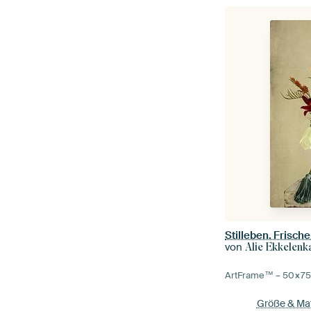
von
Alie Ekkelen
ArtFrame™ –
50×7
Größe & Mat