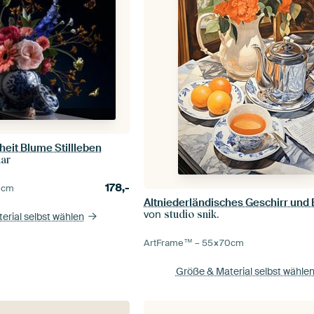
eit Blume Stillleben
aar
178,-
0
cm
Altniederländisches Geschirr und
von
studio snik.
erial selbst wählen
ArtFrame™ –
55×70
cm
Größe & Material selbst wähle