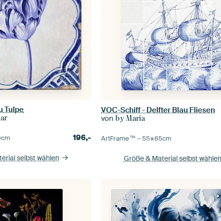
u Tulpe
VOC-Schiff - Delfter Blau Fliesen
von
aar
by Maria
196,-
0
cm
ArtFrame™ –
55×65
cm
erial selbst wählen
Größe & Material selbst wähle