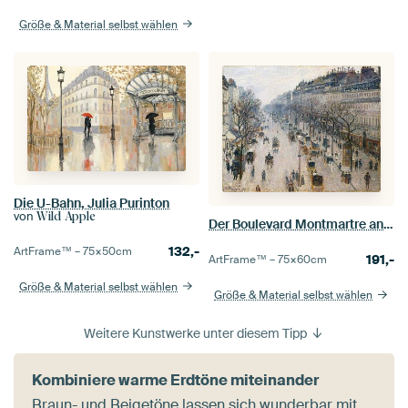
Größe & Material selbst wählen
Die U-Bahn, Julia Purinton
von
Wild Apple
Der Boulevard Montmartre an einem Wintermorgen, Camille Pissarro
132,-
ArtFrame™ –
75×50
cm
191,-
ArtFrame™ –
75×60
cm
Größe & Material selbst wählen
Größe & Material selbst wählen
Weitere Kunstwerke unter diesem Tipp
Kombiniere warme Erdtöne miteinander
Braun- und Beigetöne lassen sich wunderbar mit