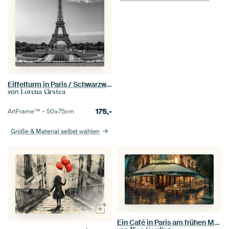
Eiffelturm in Paris / Schwarzweiss
von
Lorena Cirstea
175,-
ArtFrame™ –
50×75
cm
Größe & Material selbst wählen
Ein Café in Paris am frühen Morgen / Le Deux Magots