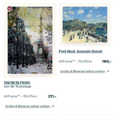
Pont Neuf, Auguste Renoir
180,-
ArtFrame™ –
70×55
cm
Größe & Material selbst wählen
SNOW IN PARIS
von
db Waterman
211,-
ArtFrame™ –
50×75
cm
Größe & Material selbst wählen