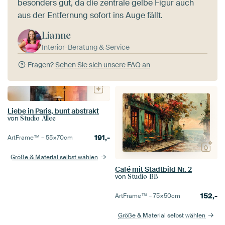
besonders gut, da die zentrale gelbe Figur auch
aus der Entfernung sofort ins Auge fällt.
Lianne
Interior-Beratung & Service
Fragen?
Sehen Sie sich unsere FAQ an
Liebe in Paris, bunt abstrakt
von
Studio Allee
191,-
ArtFrame™ –
55×70
cm
Größe & Material selbst wählen
Café mit Stadtbild Nr. 2
von
Studio BB
152,-
ArtFrame™ –
75×50
cm
Größe & Material selbst wählen