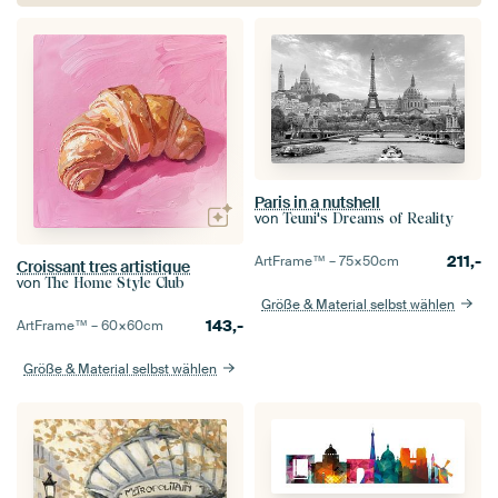
Paris in a nutshell
von
Teuni's Dreams of Reality
211,-
ArtFrame™ –
75×50
cm
Croissant tres artistique
von
The Home Style Club
Größe & Material selbst wählen
143,-
ArtFrame™ –
60×60
cm
Größe & Material selbst wählen