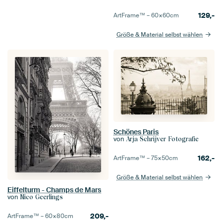
129,-
ArtFrame™ –
60×60
cm
Größe & Material selbst wählen
Schönes Paris
von
Arja Schrijver Fotografie
162,-
ArtFrame™ –
75×50
cm
Größe & Material selbst wählen
Eiffelturm - Champs de Mars
von
Nico Geerlings
209,-
ArtFrame™ –
60×80
cm