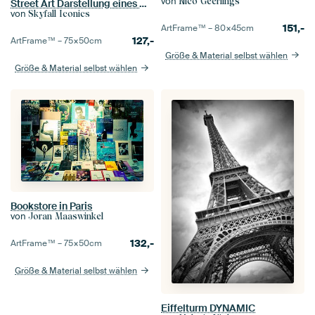
von
Nico Geerlings
Street Art Darstellung eines Mädchens mit roten Ballons
von
Skyfall Iconics
151,-
ArtFrame™ –
80×45
cm
127,-
ArtFrame™ –
75×50
cm
Größe & Material selbst wählen
Größe & Material selbst wählen
Bookstore in Paris
von
Joran Maaswinkel
132,-
ArtFrame™ –
75×50
cm
Größe & Material selbst wählen
Eiffelturm DYNAMIC