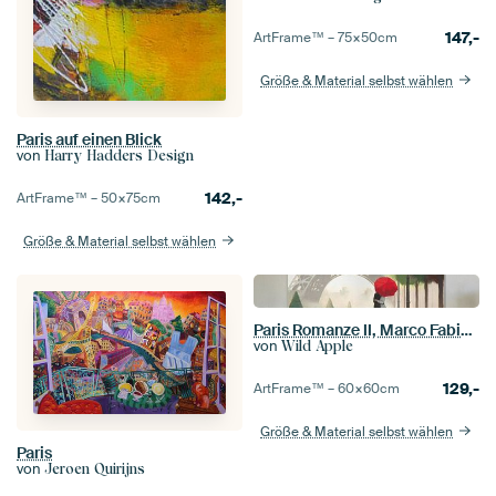
147,-
ArtFrame™ –
75×50
cm
Größe & Material selbst wählen
Paris auf einen Blick
von
Harry Hadders Design
142,-
ArtFrame™ –
50×75
cm
Größe & Material selbst wählen
Paris Romanze II, Marco Fabiano
von
Wild Apple
129,-
ArtFrame™ –
60×60
cm
Größe & Material selbst wählen
Paris
von
Jeroen Quirijns