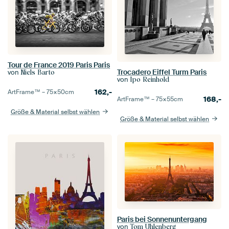
Tour de France 2019 Paris Paris
Trocadero Eiffel Turm Paris
von
Niels Barto
von
Ipo Reinhold
162,-
ArtFrame™ –
75×50
cm
168,-
ArtFrame™ –
75×55
cm
Größe & Material selbst wählen
Größe & Material selbst wählen
Paris bei Sonnenuntergang
von
Tom Uhlenberg