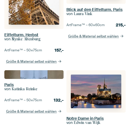
Blick auf den Eiffelturm, Paris
von
Laura Vink
215,-
ArtFrame™ –
60×60
cm
Eiffelturm, Herbst
Größe & Material selbst wählen
von
Nynke Altenburg
157,-
ArtFrame™ –
50×75
cm
Größe & Material selbst wählen
Paris
von
Katinka Reinke
132,-
ArtFrame™ –
50×75
cm
Größe & Material selbst wählen
Notre Dame in Paris
von
Edwin van Wijk