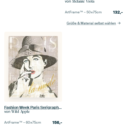
von
Melanie Viola
132,-
ArtFrame™ –
50×75
cm
Größe & Material selbst wählen
Fashion Week Paris Serigraphie IV, Sue Schlabach
von
Wild Apple
156,-
ArtFrame™ –
60×75
cm