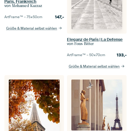
Paris, Frankreich
von
Mohamed Kazzaz
147,-
ArtFrame™ –
75×50
cm
Größe & Material selbst wählen
Eleganz de Paris | La Defense
von
Fons Bitter
133,-
ArtFrame™ –
50×70
cm
Größe & Material selbst wählen