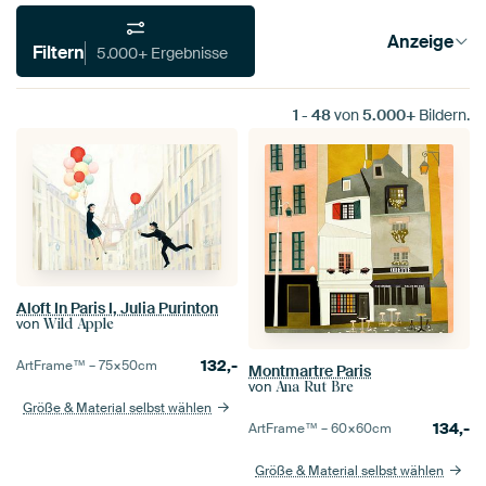
Anzeige
Filtern
5.000+ Ergebnisse
1
-
48
von
5.000+
Bildern.
Aloft In Paris I, Julia Purinton
von
Wild Apple
132,-
ArtFrame™ –
75×50
cm
Montmartre Paris
von
Ana Rut Bre
Größe & Material selbst wählen
134,-
ArtFrame™ –
60×60
cm
Größe & Material selbst wählen