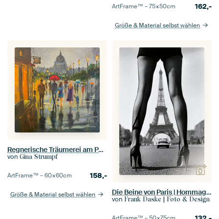
162,-
ArtFrame™ –
75×50
cm
Größe & Material selbst wählen
Regnerische Träumerei am Panthéon
von
Gina Strumpf
158,-
ArtFrame™ –
60×60
cm
Die Beine von Paris | Hommage an Helmut Newton
Größe & Material selbst wählen
von
Frank Daske | Foto & Design
132,-
ArtFrame™ –
50×75
cm