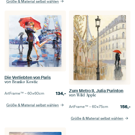
Größe & Material selbst wählen
Die Verliebten von Paris
von
Branko Kostic
Zum Metro II, Julia Purinton
134,-
ArtFrame™ –
60×60
cm
von
Wild Apple
Größe & Material selbst wählen
156,-
ArtFrame™ –
60×75
cm
Größe & Material selbst wählen