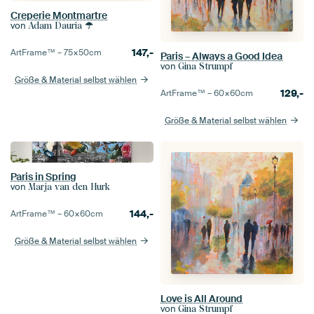
Creperie Montmartre
von
Adam Dauria ☂
147,-
ArtFrame™ –
75×50
cm
Paris – Always a Good Idea
von
Gina Strumpf
Größe & Material selbst wählen
129,-
ArtFrame™ –
60×60
cm
Größe & Material selbst wählen
Paris in Spring
von
Marja van den Hurk
144,-
ArtFrame™ –
60×60
cm
Größe & Material selbst wählen
Love is All Around
von
Gina Strumpf