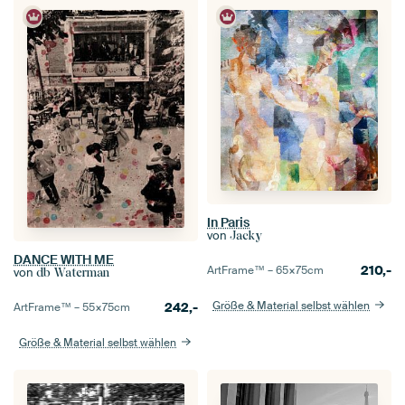
In Paris
von
Jacky
DANCE WITH ME
210,-
ArtFrame™ –
65×75
cm
von
db Waterman
Größe & Material selbst wählen
242,-
ArtFrame™ –
55×75
cm
Größe & Material selbst wählen