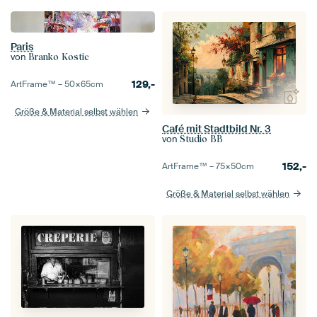
Paris
von
Branko Kostic
129,-
ArtFrame™ –
50×65
cm
Größe & Material selbst wählen
Café mit Stadtbild Nr. 3
von
Studio BB
152,-
ArtFrame™ –
75×50
cm
Größe & Material selbst wählen