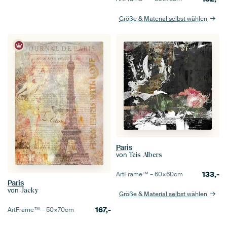
Größe & Material selbst wählen
Paris
von
Teis Albers
133,-
ArtFrame™ –
60×60
cm
Paris
von
Jacky
Größe & Material selbst wählen
167,-
ArtFrame™ –
50×70
cm