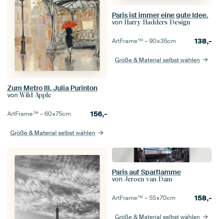
Paris ist immer eine gute Idee.
von
Harry Hadders Design
138,-
ArtFrame™ –
90×35
cm
Größe & Material selbst wählen
Zum Metro III, Julia Purinton
von
Wild Apple
156,-
ArtFrame™ –
60×75
cm
Größe & Material selbst wählen
Paris auf Sparflamme
von
Jeroen van Dam
158,-
ArtFrame™ –
55×70
cm
Größe & Material selbst wählen