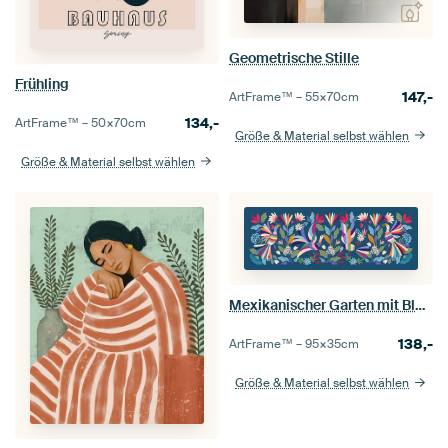
Geometrische Stille
Frühling
147,-
ArtFrame™ –
55×70
cm
134,-
ArtFrame™ –
50×70
cm
Größe & Material selbst wählen
Größe & Material selbst wählen
Mexikanischer Garten mit Blumen und Vögeln
138,-
ArtFrame™ –
95×35
cm
Größe & Material selbst wählen