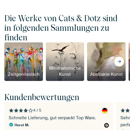
Die Werke von Cats & Dotz sind
in folgenden Sammlungen zu
finden
Minimalistische
Zeitgenössisch
Kunst
Abstrakte Kunst
Kundenbewertungen
4 / 5
Schnelle Lieferung, gut verpackt Top Ware.
Sehr
perf
Horst M.