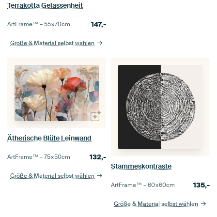
Terrakotta Gelassenheit
147,-
ArtFrame™ –
55×70
cm
Größe & Material selbst wählen
Ätherische Blüte Leinwand
132,-
ArtFrame™ –
75×50
cm
Stammeskontraste
Größe & Material selbst wählen
135,-
ArtFrame™ –
60×60
cm
Größe & Material selbst wählen