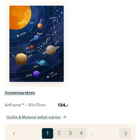
Sonnensystem
134,-
ArtFrame™ –
50×70
cm
Größe & Material selbst wählen
1
2
3
4
…