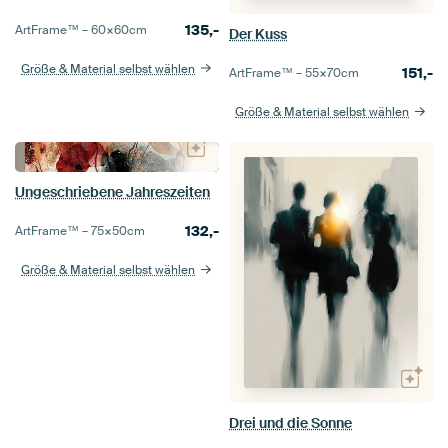
135,-
ArtFrame™ –
60×60
cm
Der Kuss
Größe & Material selbst wählen
151,-
ArtFrame™ –
55×70
cm
Größe & Material selbst wählen
Ungeschriebene Jahreszeiten
132,-
ArtFrame™ –
75×50
cm
Größe & Material selbst wählen
Drei und die Sonne