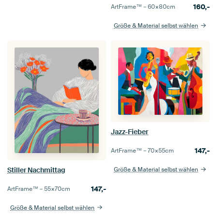
160,-
ArtFrame™ –
60×80
cm
Größe & Material selbst wählen
Jazz-Fieber
147,-
ArtFrame™ –
70×55
cm
Stiller Nachmittag
Größe & Material selbst wählen
147,-
ArtFrame™ –
55×70
cm
Größe & Material selbst wählen