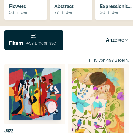
Flowers
Abstract
Expressionism, Fauvism
53 Bilder
77 Bilder
36 Bilder
Anzeige
Filtern
497 Ergebnisse
1
-
15
von
497
Bildern.
Jazz