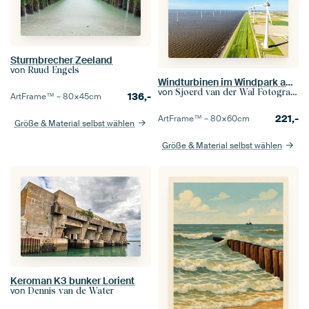
Sturmbrecher Zeeland
von
Ruud Engels
Windturbinen im Windpark am Seeufer produzieren Strom
von
Sjoerd van der Wal Fotografie
136,-
ArtFrame™ –
80×45
cm
221,-
ArtFrame™ –
80×60
cm
Größe & Material selbst wählen
Größe & Material selbst wählen
Keroman K3 bunker Lorient
von
Dennis van de Water