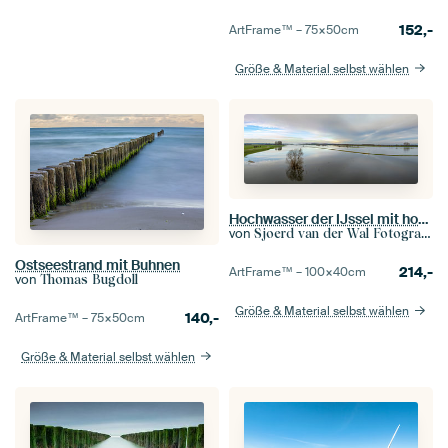
152,-
ArtFrame™ –
75×50
cm
Größe & Material selbst wählen
Hochwasser der IJssel mit hohen Wasserständen in den Überschwemmungsgebieten
von
Sjoerd van der Wal Fotografie
Ostseestrand mit Buhnen
214,-
ArtFrame™ –
100×40
cm
von
Thomas Bugdoll
Größe & Material selbst wählen
140,-
ArtFrame™ –
75×50
cm
Größe & Material selbst wählen