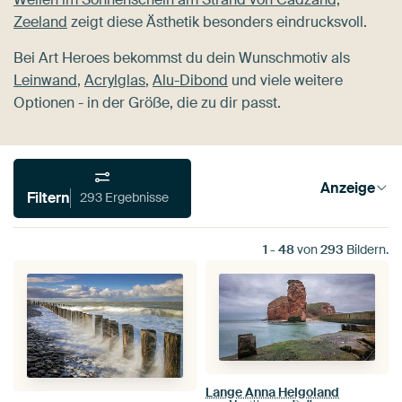
Zeeland
zeigt diese Ästhetik besonders eindrucksvoll.
Bei Art Heroes bekommst du dein Wunschmotiv als
Leinwand
,
Acrylglas
,
Alu-Dibond
und viele weitere
Optionen - in der Größe, die zu dir passt.
Anzeige
Filtern
293 Ergebnisse
1
-
48
von
293
Bildern.
Lange Anna Helgoland