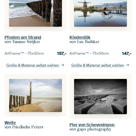
Kinderdijk
Pfosten am Strand
von
von
Luc Buthker
Tammo Strijker
147,-
157,-
ArtFrame™ –
75×50
cm
ArtFrame™ –
75×50
cm
Größe & Material selbst wählen
Größe & Material selbst wählen
Weite
Pier von Scheveningen
von
Friedhelm Peters
von
gaps photography