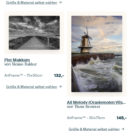
Größe & Material selbst wählen
Pier Makkum
von
Menno Bakker
132,-
ArtFrame™ –
75×50
cm
Größe & Material selbst wählen
All Melody (Oranjemolen Vlissingen)
von
Thom Brouwer
145,-
ArtFrame™ –
50×75
cm
Größe & Material selbst wählen