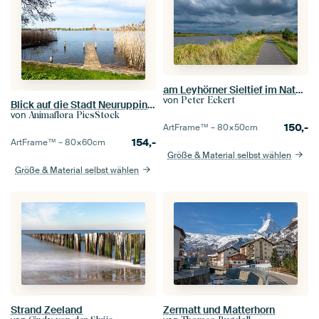
am Leyhörner Sieltief im Naturschutzgebiet Leyhörn,Krummhörn,Ostfriesland
von
Peter Eckert
Blick auf die Stadt Neuruppin vom Neuruppiner See
von
Animaflora PicsStock
150,-
ArtFrame™ –
80×50
cm
154,-
ArtFrame™ –
80×60
cm
Größe & Material selbst wählen
Größe & Material selbst wählen
Strand Zeeland
Zermatt und Matterhorn