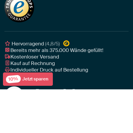
Tapete
Akustik-Tipps
Unser Team
Leinwand
Tipps von unseren Botschaftern
Botschafter
Leinwand für draußen
Individuelle Einrichtungsberatung
Awards und Preise
Poster
Geschäftskunden
Gerahmtes Poster
Interior Designer Programm
Hervorragend
(4,8/5)
Art Heroes App
Bereits mehr als
375.000
Wände gefüllt!
Kostenloser Versand
Kauf auf Rechnung
Individueller Druck auf Bestellung
10%
Jetzt sparen
Preise inkl. gesetzl. MwSt
AGB
Haftungsausschluss
Rechtswidrige Inhalte melden?
Datenschutz
Impressum