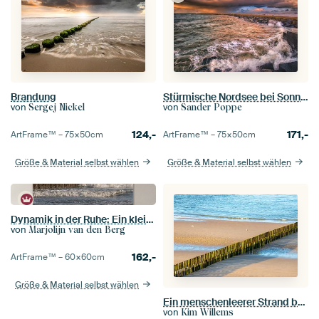
Brandung
Stürmische Nordsee bei Sonnenuntergang
von
von
Sergej Nickel
Sander Poppe
124,-
171,-
ArtFrame™ –
75×50
cm
ArtFrame™ –
75×50
cm
Größe & Material selbst wählen
Größe & Material selbst wählen
Dynamik in der Ruhe: Ein kleines Küstenstück von Cadzand
von
Marjolijn van den Berg
162,-
ArtFrame™ –
60×60
cm
Größe & Material selbst wählen
Ein menschenleerer Strand bei Zoutelande mit einer Reihe von Wellenbrechern
von
Kim Willems