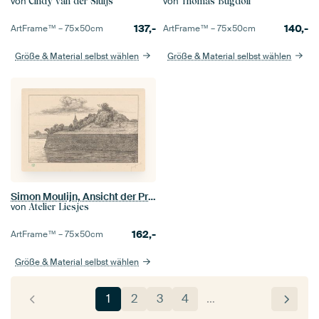
von
von
Cindy van der Sluijs
Thomas Bugdoll
137,-
140,-
ArtFrame™ –
75×50
cm
ArtFrame™ –
75×50
cm
Größe & Material selbst wählen
Größe & Material selbst wählen
Simon Moulijn, Ansicht der Promers-Bastei, 1933
von
Atelier Liesjes
162,-
ArtFrame™ –
75×50
cm
Größe & Material selbst wählen
1
2
3
4
…