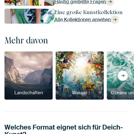
Häufig gestellte Fragen
Eine große Kunstkollektion
Alle Kollektionen ansehen
Mehr davon
Landschaften
Wasser
Ozeane un
Welches Format eignet sich für Deich-