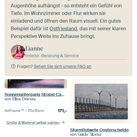
Augenhöhe aufhängst - so entsteht ein Gefühl von
Tiefe. Im Wohnzimmer oder Flur wirken sie
einladend und öffnen den Raum visuell. Ein gutes
Beispiel dafür ist
Ostfriesland
, das mit seiner klaren
Perspektive Weite ins Zuhause bringt.
Lianne
Interior-Beratung & Service
Fragen?
Sehen Sie sich unsere FAQ an
Sonnenuntergang Strand Cadzand-Bad
von
Ellen Driesse
171,-
ArtFrame™ –
75×50
cm
Größe & Material selbst wählen
Sturmflutwehr Oosterschelde
von
Guido Akster