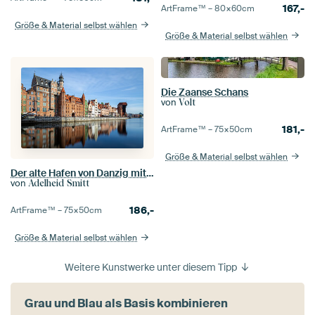
167,-
ArtFrame™ –
80×60
cm
Größe & Material selbst wählen
Größe & Material selbst wählen
Die Zaanse Schans
von
Volt
181,-
ArtFrame™ –
75×50
cm
Größe & Material selbst wählen
Der alte Hafen von Danzig mit dem Kranentor, Polen
von
Adelheid Smitt
186,-
ArtFrame™ –
75×50
cm
Größe & Material selbst wählen
Weitere Kunstwerke unter diesem Tipp
Grau und Blau als Basis kombinieren