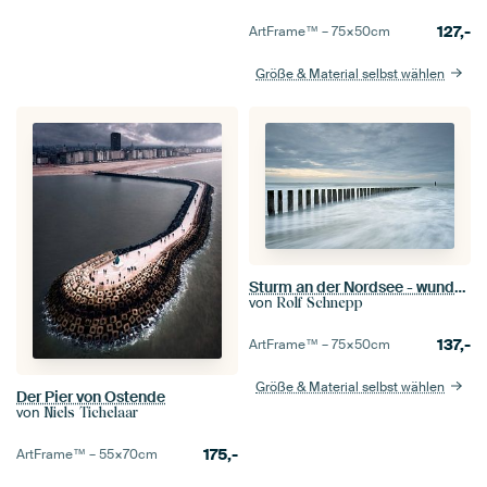
127,-
ArtFrame™ –
75×50
cm
Größe & Material selbst wählen
Sturm an der Nordsee - wunderschönes Zeeland
von
Rolf Schnepp
137,-
ArtFrame™ –
75×50
cm
Größe & Material selbst wählen
Der Pier von Ostende
von
Niels Tichelaar
175,-
ArtFrame™ –
55×70
cm