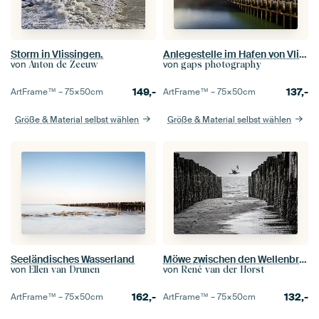
Storm in Vlissingen.
Anlegestelle im Hafen von Vlissingen entlang der Küste von Zeeland
von
von
Anton de Zeeuw
gaps photography
149,-
137,-
ArtFrame™ –
75×50
cm
ArtFrame™ –
75×50
cm
Größe & Material selbst wählen
Größe & Material selbst wählen
Seeländisches Wasserland
Möwe zwischen den Wellenbrechern
von
von
Ellen van Drunen
René van der Horst
162,-
132,-
ArtFrame™ –
75×50
cm
ArtFrame™ –
75×50
cm