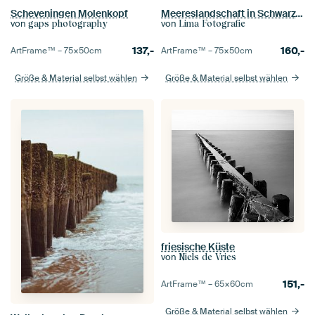
Scheveningen Molenkopf
Meereslandschaft in Schwarz-Weiß
von
von
gaps photography
Lima Fotografie
137,-
160,-
ArtFrame™ –
75×50
cm
ArtFrame™ –
75×50
cm
Größe & Material selbst wählen
Größe & Material selbst wählen
friesische Küste
von
Niels de Vries
151,-
ArtFrame™ –
65×60
cm
Größe & Material selbst wählen