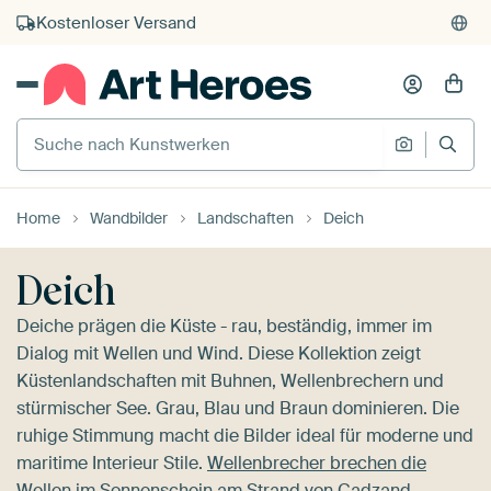
Kauf auf Rechnung
Individueller Druck auf Bestellung
Suche nach Kunstwerken
Suche na
Home
Wandbilder
Landschaften
Deich
Deich
Deiche prägen die Küste - rau, beständig, immer im
Dialog mit Wellen und Wind. Diese Kollektion zeigt
Küstenlandschaften mit Buhnen, Wellenbrechern und
stürmischer See. Grau, Blau und Braun dominieren. Die
ruhige Stimmung macht die Bilder ideal für moderne und
maritime Interieur Stile.
Wellenbrecher brechen die
Wellen im Sonnenschein am Strand von Cadzand,