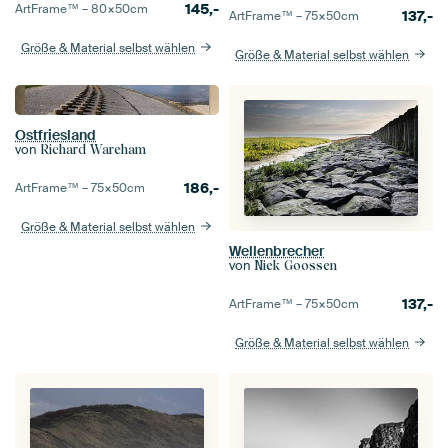
145,-
ArtFrame™ –
80×50
cm
137,-
ArtFrame™ –
75×50
cm
Größe & Material selbst wählen
Größe & Material selbst wählen
Ostfriesland
von
Richard Wareham
186,-
ArtFrame™ –
75×50
cm
Größe & Material selbst wählen
Wellenbrecher
von
Niek Goossen
137,-
ArtFrame™ –
75×50
cm
Größe & Material selbst wählen