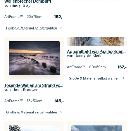
Wellenbrecher Domburg
von
Andy Troy
152,-
ArtFrame™ –
50×75
cm
Größe & Material selbst wählen
Aquarellbild von Paalhoofden an der Küste von Zeeland
von
Danny de Klerk
167,-
ArtFrame™ –
80×60
cm
Größe & Material selbst wählen
Tosende Wellen am Strand von Zoutelande
von
Thom Brouwer
145,-
ArtFrame™ –
75×50
cm
Größe & Material selbst wählen