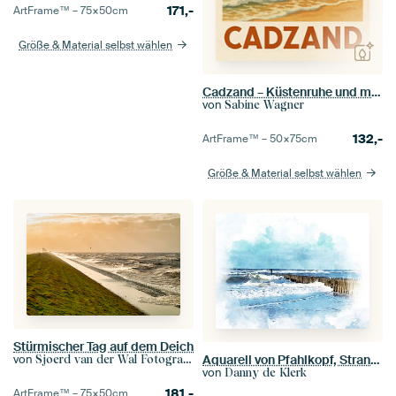
171,-
ArtFrame™ –
75×50
cm
Größe & Material selbst wählen
Cadzand – Küstenruhe und maritime Weite
von
Sabine Wagner
132,-
ArtFrame™ –
50×75
cm
Größe & Material selbst wählen
Stürmischer Tag auf dem Deich
Aquarell von Pfahlkopf, Strand und Meer an der Küste von Domburg, Zeealand
von
Sjoerd van der Wal Fotografie
von
Danny de Klerk
181,-
ArtFrame™ –
75×50
cm