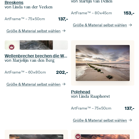
von
Martijn van Dellen
Breskens
von
Linda van der Veeken
153,-
ArtFrame™ –
80×45
cm
137,-
ArtFrame™ –
75×50
cm
Größe & Material selbst wählen
Größe & Material selbst wählen
Wellenbrecher brechen die Wellen im Sonnenschein am Strand von Cadzand, Zeeland
von
Marjolijn van den Berg
202,-
ArtFrame™ –
60×80
cm
Größe & Material selbst wählen
Polehead
von
Linda Raaphorst
137,-
ArtFrame™ –
75×50
cm
Größe & Material selbst wählen