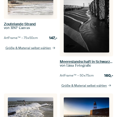
Zoutelande Strand
von
MSP Canvas
147,-
ArtFrame™ –
75×50
cm
Größe & Material selbst wählen
Meereslandschaft in Schwarz-Weiß
von
Lima Fotografie
160,-
ArtFrame™ –
50×75
cm
Größe & Material selbst wählen