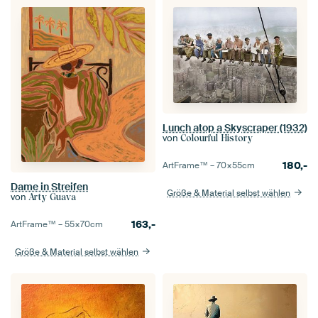
Lunch atop a Skyscraper (1932)
von
Colourful History
180,-
ArtFrame™ –
70×55
cm
Dame in Streifen
Größe & Material selbst wählen
von
Arty Guava
163,-
ArtFrame™ –
55×70
cm
Größe & Material selbst wählen