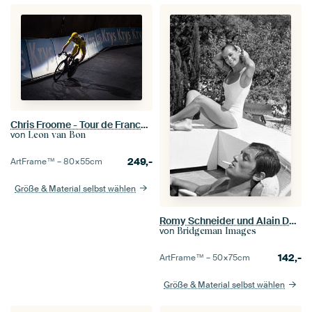
Chris Froome - Tour de France 2017 - 1
von
Leon van Bon
249,-
ArtFrame™ –
80×55
cm
Größe & Material selbst wählen
Romy Schneider und Alain Delon
von
Bridgeman Images
142,-
ArtFrame™ –
50×75
cm
Größe & Material selbst wählen