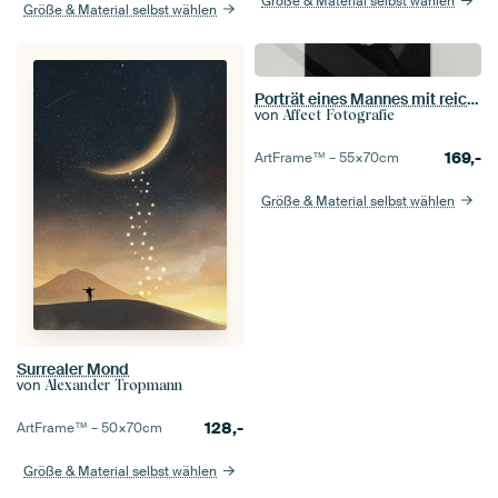
Größe & Material selbst wählen
Größe & Material selbst wählen
Porträt eines Mannes mit reichem Kragen
von
Affect Fotografie
169,-
ArtFrame™ –
55×70
cm
Größe & Material selbst wählen
Surrealer Mond
von
Alexander Tropmann
128,-
ArtFrame™ –
50×70
cm
Größe & Material selbst wählen