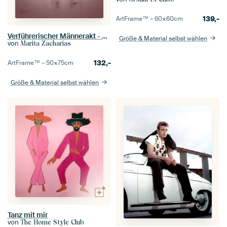
139,-
ArtFrame™ –
60×60
cm
Verführerischer Männerakt - erotische Zeichnungen
Größe & Material selbst wählen
von
Marita Zacharias
132,-
ArtFrame™ –
50×75
cm
Größe & Material selbst wählen
Tanz mit mir
von
The Home Style Club