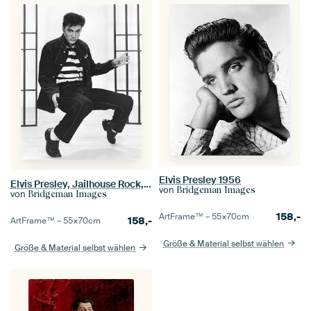
Elvis Presley 1956
Elvis Presley, Jailhouse Rock, 1957
von
Bridgeman Images
von
Bridgeman Images
158,-
ArtFrame™ –
55×70
cm
158,-
ArtFrame™ –
55×70
cm
Größe & Material selbst wählen
Größe & Material selbst wählen