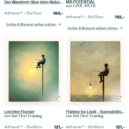
MR POTENTIAL
Der Wanderer über dem Nebelmeer, Caspar David Friedrich
von
LOUI JOVER
180,-
ArtFrame™ –
55×70
cm
152,-
ArtFrame™ –
55×70
cm
Größe & Material selbst wählen
Größe & Material selbst wählen
Leichter Fischer
Fishing for Light - Surrealistisches Träumen am Meer
von
von
But First Framing
But First Framing
121,-
121,-
ArtFrame™ –
50×60
cm
ArtFrame™ –
50×60
cm