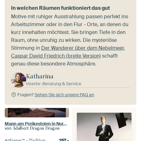
In welchen Räumen funktioniert das gut
Motive mit ruhiger Ausstrahlung passen perfekt ins
Arbeitszimmer oder in den Flur - Orte, an denen du
kurz innehalten möchtest. Sie bringen Tiefe in den
Raum, ohne unruhig zu wirken. Die mysteriöse
Stimmung in
Der Wanderer über dem Nebelmeer,
Caspar David Friedrich (breite Version)
schafft
genau diese besondere Atmosphäre.
Katharina
Interior-Beratung & Service
Fragen?
Sehen Sie sich unsere FAQ an
Mann am Preikestolen in Norwegen
von
Adalbert Dragon Dragon
157,-
ArtFrame™ –
75×50
cm