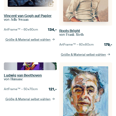
Vincent van Gogh auf Papier
von
Jelle Swaan
134,-
ArtFrame™ –
60×60
cm
Roots Bright
von
Frank Moth
Größe & Material selbst wählen
179,-
ArtFrame™ –
60×80
cm
Größe & Material selbst wählen
Ludwig van Beethoven
von
Humane
121,-
ArtFrame™ –
50×70
cm
Größe & Material selbst wählen