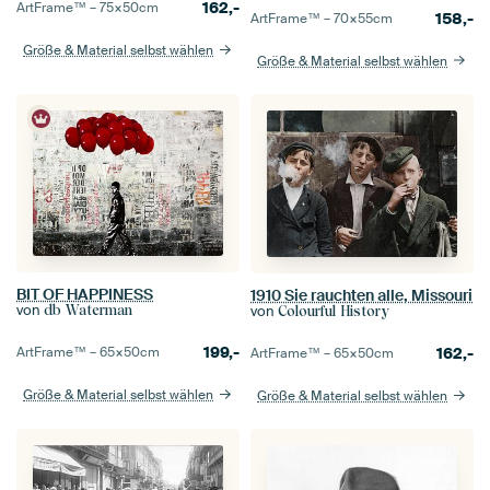
162,-
ArtFrame™ –
75×50
cm
158,-
ArtFrame™ –
70×55
cm
Größe & Material selbst wählen
Größe & Material selbst wählen
BIT OF HAPPINESS
1910 Sie rauchten alle, Missouri
von
db Waterman
von
Colourful History
199,-
ArtFrame™ –
65×50
cm
162,-
ArtFrame™ –
65×50
cm
Größe & Material selbst wählen
Größe & Material selbst wählen