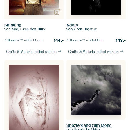
Smoking
Adam
von
von
Marja van den Hurk
Oren Hayman
144,-
143,-
ArtFrame™ –
60×60
cm
ArtFrame™ –
60×60
cm
Größe & Material selbst wählen
Größe & Material selbst wählen
Spaziergang zum Mond
von
Ursula Di Chito