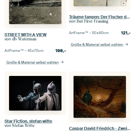
Träume fangen: Der Fischer des Lichts
von
But First Framing
121,-
ArtFrame™ –
50×60
cm
STREET WITH A VIEW
von
db Waterman
Größe & Material selbst wählen
198,-
ArtFrame™ –
45×70
cm
Größe & Material selbst wählen
Star Fiction, stefan witte
von
Stefan Witte
Caspar David Friedrich - Zwei Männer, die den Mond betrachten