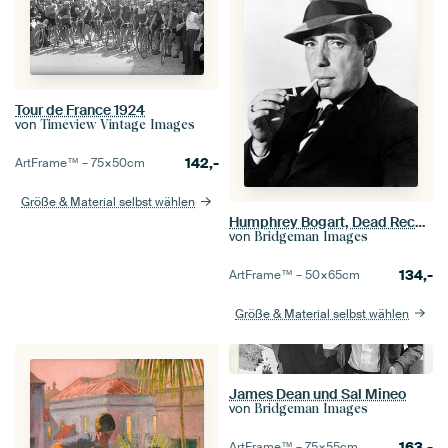
Tour de France 1924
von
Timeview Vintage Images
142,-
ArtFrame™ –
75×50
cm
Größe & Material selbst wählen
Humphrey Bogart, Dead Reckoning 1947
von
Bridgeman Images
134,-
ArtFrame™ –
50×65
cm
Größe & Material selbst wählen
James Dean und Sal Mineo
von
Bridgeman Images
163,-
ArtFrame™ –
75×55
cm