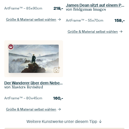
James Dean sitzt auf einem Porsche Speedster
219,-
ArtFrame™ –
85×90
cm
von
Bridgeman Images
Größe & Material selbst wählen
158,-
ArtFrame™ –
55×70
cm
Größe & Material selbst wählen
Der Wanderer über dem Nebelmeer, Caspar David Friedrich (breite Version)
von
Masters Revisited
160,-
ArtFrame™ –
80×45
cm
Größe & Material selbst wählen
Weitere Kunstwerke unter diesem Tipp