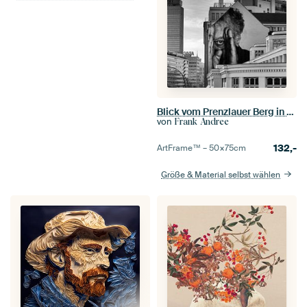
Blick vom Prenzlauer Berg in Berlin
von
Frank Andree
132,-
ArtFrame™ –
50×75
cm
Größe & Material selbst wählen