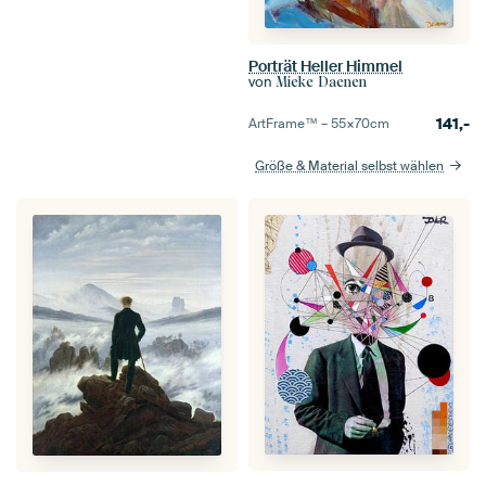
Porträt Heller Himmel
von
Mieke Daenen
141,-
ArtFrame™ –
55×70
cm
Größe & Material selbst wählen