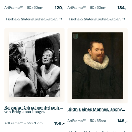
129,-
134,-
ArtFrame™ –
60×60
cm
ArtFrame™ –
60×60
cm
Größe & Material selbst wählen
Größe & Material selbst wählen
Salvador Dali schneidet sich den Schnurrbart
Bildnis eines Mannes, anonym - 1633
von
Bridgeman Images
148,-
ArtFrame™ –
50×65
cm
158,-
ArtFrame™ –
55×70
cm