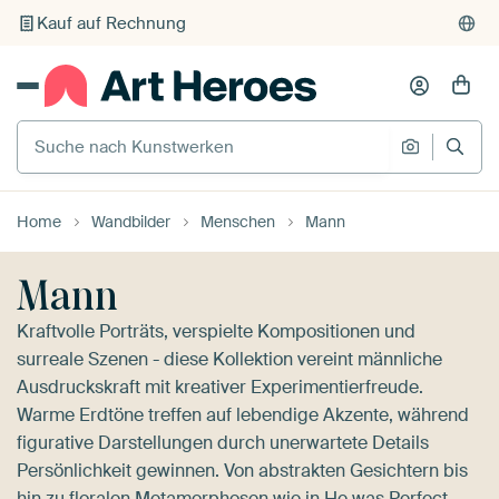
Individueller Druck auf Bestellung
Suche nach Kunstwerken
Suche na
Home
Wandbilder
Menschen
Mann
Mann
Kraftvolle Porträts, verspielte Kompositionen und
surreale Szenen - diese Kollektion vereint männliche
Ausdruckskraft mit kreativer Experimentierfreude.
Warme Erdtöne treffen auf lebendige Akzente, während
figurative Darstellungen durch unerwartete Details
Persönlichkeit gewinnen. Von abstrakten Gesichtern bis
hin zu floralen Metamorphosen wie in
He was Perfect