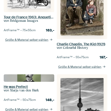
Tour de France 1963: Anquetil, Bahamontes und Poulidor
von
Bridgeman Images
163,-
ArtFrame™ –
75×55
cm
Größe & Material selbst wählen
Charlie Chaplin, The Kid (1921)
von
Colourful History
197,-
ArtFrame™ –
55×75
cm
Größe & Material selbst wählen
He was Perfect
von
Marja van den Hurk
148,-
ArtFrame™ –
50×75
cm
Größe & Material selbst wählen