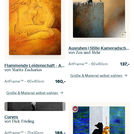
Ausruhen | Stille Kameradschaft
von
Zen und Mehr
137,-
ArtFrame™ –
60×60
cm
Flammende Leidenschaft - Aktmalerei Liebespaare
von
Marita Zacharias
Größe & Material selbst wählen
160,-
ArtFrame™ –
60×80
cm
Größe & Material selbst wählen
Curves
von
Dick Frieling
186,-
ArtFrame™ –
75×50
cm