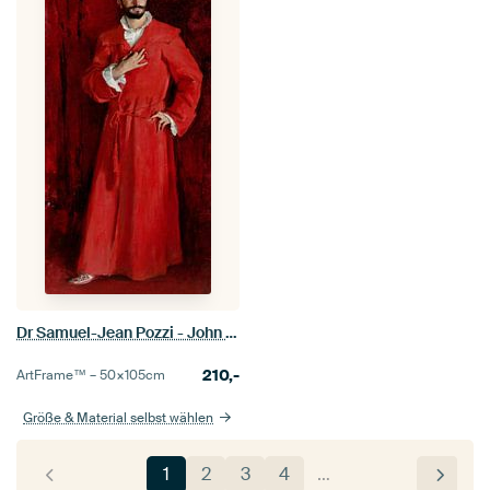
Dr Samuel-Jean Pozzi - John Singer Sargent
210,-
ArtFrame™ –
50×105
cm
Größe & Material selbst wählen
1
2
3
4
…