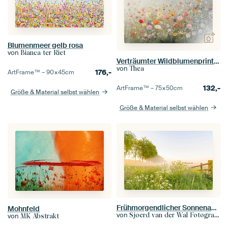
Blumenmeer gelb rosa
von
Bianca ter Riet
Verträumter Wildblumenprint mit sanftem Nebel
von
Thea
176,-
ArtFrame™ –
90×45
cm
132,-
ArtFrame™ –
75×50
cm
Größe & Material selbst wählen
Größe & Material selbst wählen
Frühmorgendlicher Sonnenaufgang an einem schönen Frühlingstag über dem Zwartendijk,
Mohnfeld
von
Sjoerd van der Wal Fotografie
von
MK Abstrakt