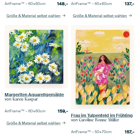
148,-
137,-
ArtFrame™ –
60×60
cm
ArtFrame™ –
60×60
cm
Größe & Material selbst wählen
Größe & Material selbst wählen
Margeriten Aquarellgemälde
von
Karen Kaspar
159,-
ArtFrame™ –
60×60
cm
Frau im Tulpenfeld im Frühling
von
Caroline Bonne Müller
Größe & Material selbst wählen
157,-
ArtFrame™ –
50×70
cm