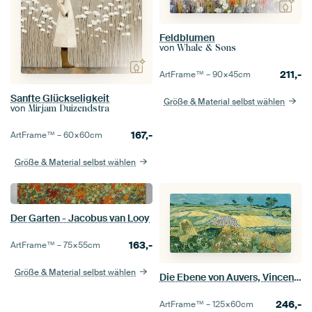
Feldblumen
von
Whale & Sons
211,-
ArtFrame™ –
90×45
cm
Sanfte Glückseligkeit
Größe & Material selbst wählen
von
Mirjam Duizendstra
167,-
ArtFrame™ –
60×60
cm
Größe & Material selbst wählen
Der Garten - Jacobus van Looy
163,-
ArtFrame™ –
75×55
cm
Größe & Material selbst wählen
Die Ebene von Auvers, Vincent van Gogh
246,-
ArtFrame™ –
125×60
cm