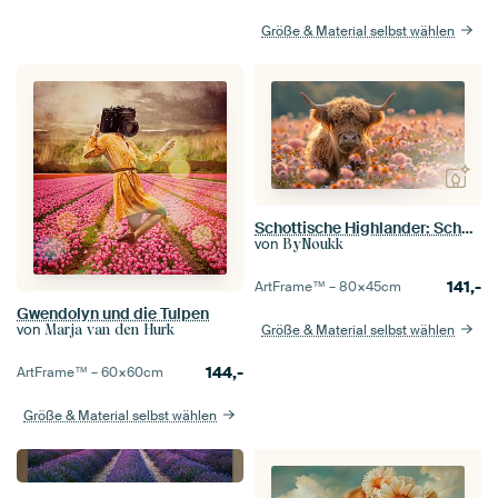
Größe & Material selbst wählen
Schottische Highlander: Schottische Dämmerung
von
ByNoukk
141,-
ArtFrame™ –
80×45
cm
Gwendolyn und die Tulpen
von
Marja van den Hurk
Größe & Material selbst wählen
144,-
ArtFrame™ –
60×60
cm
Größe & Material selbst wählen