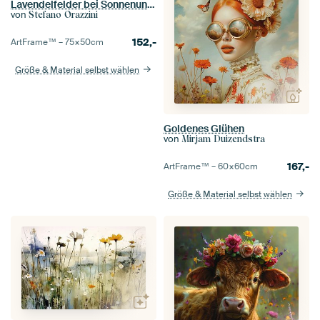
Lavendelfelder bei Sonnenuntergang. Valensole, Frankreich
von
Stefano Orazzini
152,-
ArtFrame™ –
75×50
cm
Größe & Material selbst wählen
Goldenes Glühen
von
Mirjam Duizendstra
167,-
ArtFrame™ –
60×60
cm
Größe & Material selbst wählen