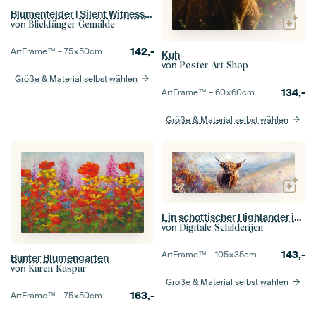
Blumenfelder | Silent Witnesses | Blumenfelder
von
Blickfänger Gemälde
142,-
ArtFrame™ –
75×50
cm
Kuh
von
Poster Art Shop
Größe & Material selbst wählen
134,-
ArtFrame™ –
60×60
cm
Größe & Material selbst wählen
Ein schottischer Highlander in einem Meer von Wildblumen
von
Digitale Schilderijen
143,-
ArtFrame™ –
105×35
cm
Bunter Blumengarten
von
Karen Kaspar
Größe & Material selbst wählen
163,-
ArtFrame™ –
75×50
cm