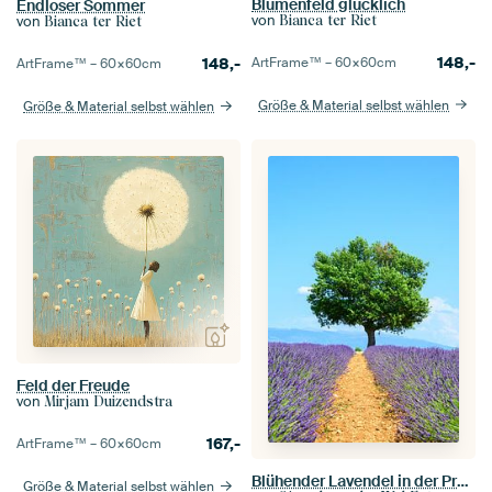
Blumenfeld glücklich
Endloser Sommer
von
Bianca ter Riet
von
Bianca ter Riet
148,-
ArtFrame™ –
60×60
cm
148,-
ArtFrame™ –
60×60
cm
Größe & Material selbst wählen
Größe & Material selbst wählen
Feld der Freude
von
Mirjam Duizendstra
167,-
ArtFrame™ –
60×60
cm
Blühender Lavendel in der Provence an einem Sommertag
Größe & Material selbst wählen