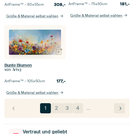
181,-
ArtFrame™ –
75×50
cm
308,-
ArtFrame™ –
80×55
cm
Größe & Material selbst wählen
Größe & Material selbst wählen
Bunte Blumen
von
Artsy
177,-
ArtFrame™ –
105×50
cm
Größe & Material selbst wählen
1
2
3
4
…
Vertraut und geliebt