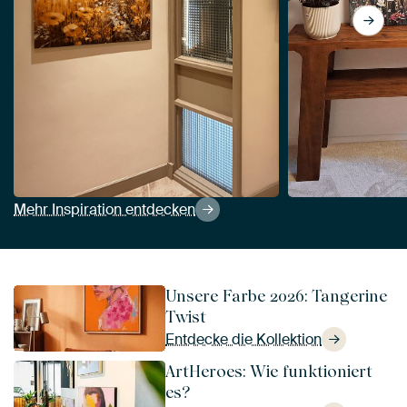
Mehr Inspiration entdecken
Unsere Farbe 2026: Tangerine
Twist
Entdecke die Kollektion
ArtHeroes: Wie funktioniert
es?