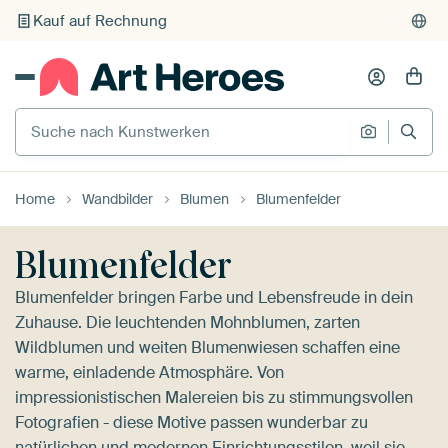
Individueller Druck auf Bestellung
Suche nach Kunstwerken
Suche na
Home
Wandbilder
Blumen
Blumenfelder
Blumenfelder
Blumenfelder bringen Farbe und Lebensfreude in dein
Zuhause. Die leuchtenden Mohnblumen, zarten
Wildblumen und weiten Blumenwiesen schaffen eine
warme, einladende Atmosphäre. Von
impressionistischen Malereien bis zu stimmungsvollen
Fotografien - diese Motive passen wunderbar zu
natürlichen und modernen Einrichtungsstilen, weil sie