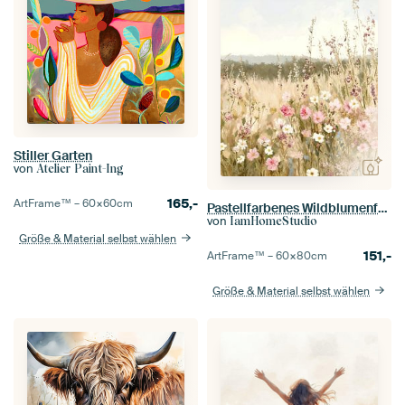
Stiller Garten
von
Atelier Paint-Ing
165,-
ArtFrame™ –
60×60
cm
Pastellfarbenes Wildblumenfeld – Kunst
von
IamHomeStudio
Größe & Material selbst wählen
151,-
ArtFrame™ –
60×80
cm
Größe & Material selbst wählen