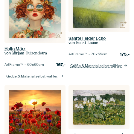
Sanfte Felder Echo
von
Kunst Laune
Hallo März
von
Mirjam Duizendstra
175,-
ArtFrame™ –
70×55
cm
167,-
ArtFrame™ –
60×60
cm
Größe & Material selbst wählen
Größe & Material selbst wählen