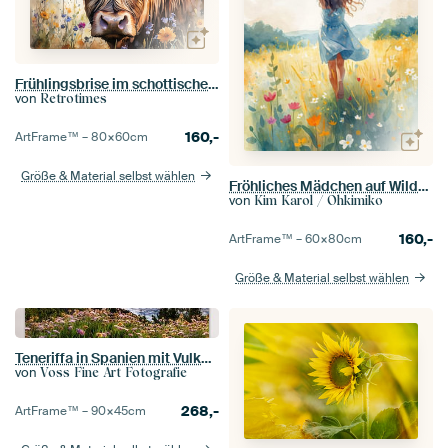
Frühlingsbrise im schottischen Highlander: Ein Porträt der Gelassenheit
von
Retrotimes
160,-
ArtFrame™ –
80×60
cm
Größe & Material selbst wählen
Fröhliches Mädchen auf Wildblumenwiese
von
Kim Karol / Ohkimiko
160,-
ArtFrame™ –
60×80
cm
Größe & Material selbst wählen
Teneriffa in Spanien mit Vulkan und Blick auf die Wolken
von
Voss Fine Art Fotografie
268,-
ArtFrame™ –
90×45
cm