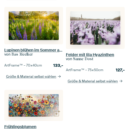
Lupinen blühen im Sommer auf einem Feld in Norwegen
von
Bas Meelker
Felder mit lila Hyazinthen
von
Sanne Dost
133,-
ArtFrame™ –
70×40
cm
127,-
ArtFrame™ –
75×50
cm
Größe & Material selbst wählen
Größe & Material selbst wählen
Frühlingsblumen