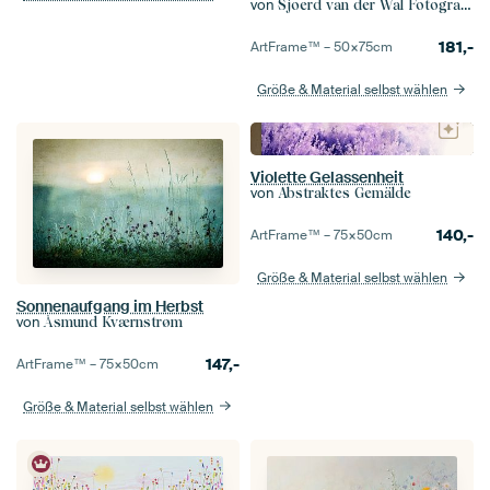
von
Sjoerd van der Wal Fotografie
181,-
ArtFrame™ –
50×75
cm
Größe & Material selbst wählen
Violette Gelassenheit
von
Abstraktes Gemälde
140,-
ArtFrame™ –
75×50
cm
Größe & Material selbst wählen
Sonnenaufgang im Herbst
von
Åsmund Kværnstrøm
147,-
ArtFrame™ –
75×50
cm
Größe & Material selbst wählen