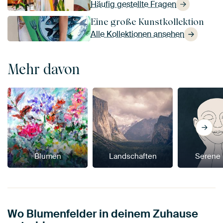
Häufig gestellte Fragen
Eine große Kunstkollektion
Alle Kollektionen ansehen
Mehr davon
Blumen
Landschaften
Serene
Wo Blumenfelder in deinem Zuhause