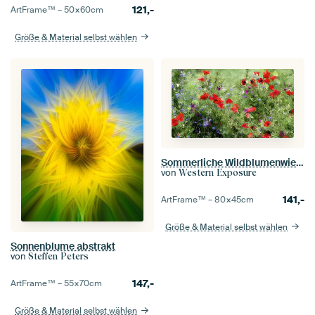
121,-
ArtFrame™ –
50×60
cm
Größe & Material selbst wählen
Sommerliche Wildblumenwiese - impressionistischer Stil
von
Western Exposure
141,-
ArtFrame™ –
80×45
cm
Größe & Material selbst wählen
Sonnenblume abstrakt
von
Steffen Peters
147,-
ArtFrame™ –
55×70
cm
Größe & Material selbst wählen