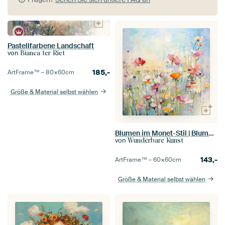
Pastellfarbene Landschaft
von
Bianca ter Riet
185,-
ArtFrame™ –
80×60
cm
Größe & Material selbst wählen
Blumen im Monet-Stil | Blumenfeld Impressionismus
von
Wunderbare Kunst
143,-
ArtFrame™ –
60×60
cm
Größe & Material selbst wählen