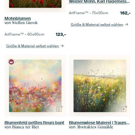
Weißer Mohn, Karl Hagemeister
162,-
ArtFrame™ –
75×50
cm
Mohnblumen
von
Steffen Gierok
Größe & Material selbst wählen
123,-
ArtFrame™ –
60×60
cm
Größe & Material selbst wählen
Blumenfeld petites fleurs bunt
Blumenwiese Malerei | Traumwiese
von
von
Bianca ter Riet
Abstraktes Gemälde