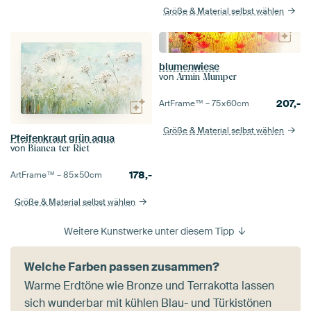
Größe & Material selbst wählen
blumenwiese
von
Armin Mumper
207,-
ArtFrame™ –
75×60
cm
Größe & Material selbst wählen
Pfeifenkraut grün aqua
von
Bianca ter Riet
178,-
ArtFrame™ –
85×50
cm
Größe & Material selbst wählen
Weitere Kunstwerke unter diesem Tipp
Welche Farben passen zusammen?
Warme Erdtöne wie Bronze und Terrakotta lassen
sich wunderbar mit kühlen Blau- und Türkistönen