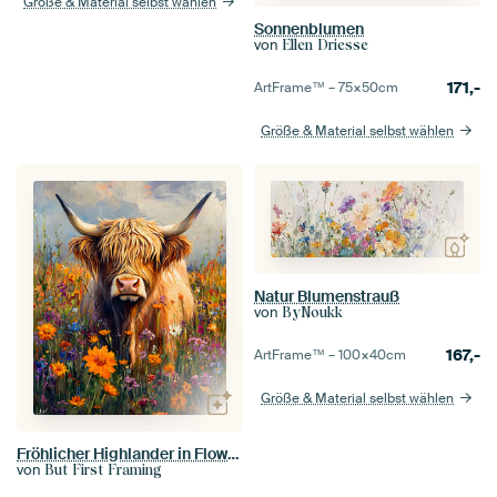
Größe & Material selbst wählen
Sonnenblumen
von
Ellen Driesse
171,-
ArtFrame™ –
75×50
cm
Größe & Material selbst wählen
Natur Blumenstrauß
von
ByNoukk
167,-
ArtFrame™ –
100×40
cm
Größe & Material selbst wählen
Fröhlicher Highlander in Flower Meadow
von
But First Framing