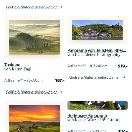
Größe & Material selbst wählen
Panorama von Beilstein, Rheinland-Pfalz, Deutschland
von
Henk Meijer Photography
Toskana
219,-
ArtFrame™ –
105×40
cm
von
Katrin Engl
Größe & Material selbst wählen
167,-
ArtFrame™ –
75×50
cm
Größe & Material selbst wählen
Bodensee Panorama
von
Reiner Würz / RWFotoArt
137,-
ArtFrame™ –
75×50
cm