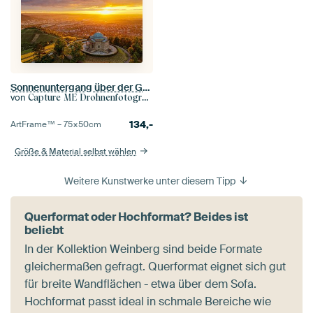
Sonnenuntergang über der Grabkapelle am Württemberg in Stuttgart mit Blick auf die Stadt
von
Capture ME Drohnenfotografie
134,-
ArtFrame™ –
75×50
cm
Größe & Material selbst wählen
Weitere Kunstwerke unter diesem Tipp
Querformat oder Hochformat? Beides ist
beliebt
In der Kollektion Weinberg sind beide Formate
gleichermaßen gefragt. Querformat eignet sich gut
für breite Wandflächen - etwa über dem Sofa.
Hochformat passt ideal in schmale Bereiche wie