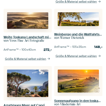
Größe & Material selbst wählen
Weinberge und die Wallfahrtskirche Birnau am Bodensee
Weite Toskana Landschaft mit Nebel im Sonnenaufgang
von
Werner Dieterich
von
Voss Fine Art Fotografie
148,-
ArtFrame™ –
105×35
cm
272,-
ArtFrame™ –
100×40
cm
Größe & Material selbst wählen
Größe & Material selbst wählen
Sonnenaufgang in den toskanischen Weinbergen
von
Vlindertuin-Art
Azurblaues Meer auf Capri