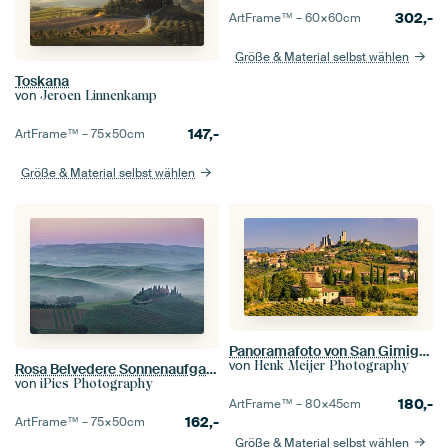
302,-
ArtFrame™ –
60×60
cm
Größe & Material selbst wählen
Toskana
von
Jeroen Linnenkamp
147,-
ArtFrame™ –
75×50
cm
Größe & Material selbst wählen
Panoramafoto von San Gimignano
von
Henk Meijer Photography
Rosa Belvedere Sonnenaufgang in der Toskana
von
iPics Photography
180,-
ArtFrame™ –
80×45
cm
162,-
ArtFrame™ –
75×50
cm
Größe & Material selbst wählen