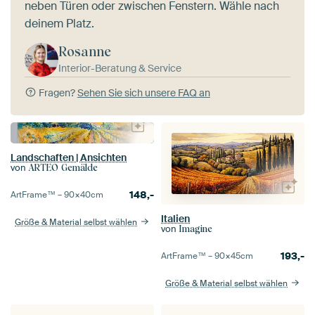
neben Türen oder zwischen Fenstern. Wähle nach
deinem Platz.
Rosanne
Interior-Beratung & Service
Fragen?
Sehen Sie sich unsere FAQ an
Landschaften | Ansichten
von
ARTEO Gemälde
148,-
ArtFrame™ –
90×40
cm
Italien
Größe & Material selbst wählen
von
Imagine
193,-
ArtFrame™ –
90×45
cm
Größe & Material selbst wählen