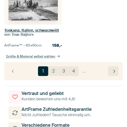
Toskana, Italien, schwarzweiß
von
Teun Ruijters
158,-
ArtFrame™ –
60×60
cm
Größe & Material selbst wählen
1
2
3
4
…
Vertraut und geliebt
Kunden bewerten uns mit 4,8!
ArtFrame Zufriedenheitsgarantie
Nicht zufrieden? Tausche einmalig um.
Verschiedene Formate