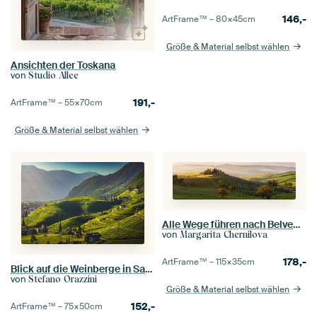
146,-
ArtFrame™ –
80×45
cm
Größe & Material selbst wählen
Ansichten der Toskana
von
Studio Allee
191,-
ArtFrame™ –
55×70
cm
Größe & Material selbst wählen
Alle Wege führen nach Belvedere
von
Margarita Chernilova
178,-
ArtFrame™ –
115×35
cm
Blick auf die Weinberge in Santa Maddalena, Bozen. Südtirol
von
Stefano Orazzini
Größe & Material selbst wählen
152,-
ArtFrame™ –
75×50
cm