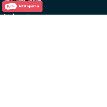
10%
Jetzt sparen
Kundenservice
Wir sind für dich da. Zwischen 9:00 und 15:00 Uhr
erreichst du uns telefonisch und per E-Mail. Über den
Chat sind wir rund um die Uhr erreichbar.
Oder kontaktiere uns über:
+49 341 92 88 11 34
E-Mail
Häufig gestellte Fragen
Wandbilder bestellen
Bezahlen
Lieferzeit & Versand
Montieren & Aufhängen
Geschenkgutschein