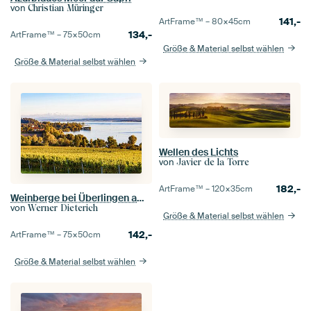
von
Christian Müringer
141,-
ArtFrame™ –
80×45
cm
134,-
ArtFrame™ –
75×50
cm
Größe & Material selbst wählen
Größe & Material selbst wählen
Wellen des Lichts
von
Javier de la Torre
182,-
ArtFrame™ –
120×35
cm
Weinberge bei Überlingen am Bodensee
von
Werner Dieterich
Größe & Material selbst wählen
142,-
ArtFrame™ –
75×50
cm
Größe & Material selbst wählen