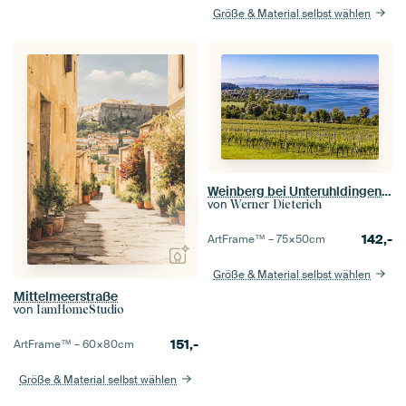
Größe & Material selbst wählen
Weinberg bei Unteruhldingen am Bodensee
von
Werner Dieterich
142,-
ArtFrame™ –
75×50
cm
Größe & Material selbst wählen
Mittelmeerstraße
von
IamHomeStudio
151,-
ArtFrame™ –
60×80
cm
Größe & Material selbst wählen