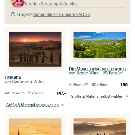
Interior-Beratung & Service
Fragen?
Sehen Sie sich unsere FAQ an
Die Mosel zwischen Leiwen und Trittenheim
von
Reiner Würz / RWFotoArt
Toskana
von
Rostovskiy Anton
159,-
ArtFrame™ –
90×45
cm
147,-
ArtFrame™ –
75×50
cm
Größe & Material selbst wählen
Größe & Material selbst wählen