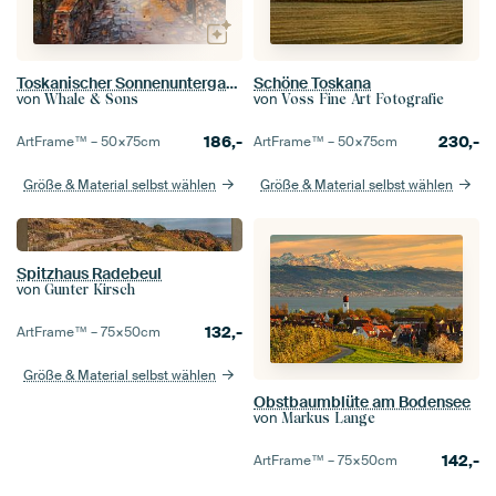
Toskanischer Sonnenuntergang
Schöne Toskana
von
von
Whale & Sons
Voss Fine Art Fotografie
186,-
230,-
ArtFrame™ –
50×75
cm
ArtFrame™ –
50×75
cm
Größe & Material selbst wählen
Größe & Material selbst wählen
Spitzhaus Radebeul
von
Gunter Kirsch
132,-
ArtFrame™ –
75×50
cm
Größe & Material selbst wählen
Obstbaumblüte am Bodensee
von
Markus Lange
142,-
ArtFrame™ –
75×50
cm