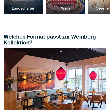
Landschaften
Wein
Serene
Welches Format passt zur Weinberg-
Kollektion?