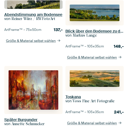
Abendstimmung am Bodensee
von
Reiner Würz / RWFotoArt
137,-
ArtFrame™ –
75×50
cm
Blick über den Bodensee zu den Schweizer Alpen
von
Markus Lange
Größe & Material selbst wählen
148,-
ArtFrame™ –
105×35
cm
Größe & Material selbst wählen
Toskana
von
Voss Fine Art Fotografie
241,-
ArtFrame™ –
105×35
cm
Später Burgunder
Größe & Material selbst wählen
von
Annette Schmucker