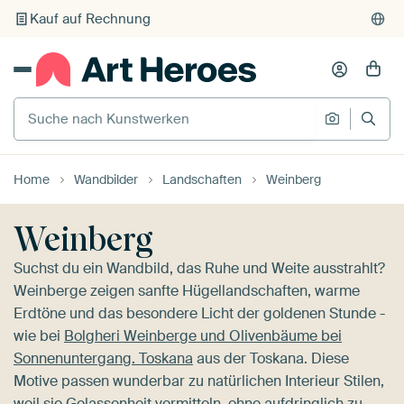
Individueller Druck auf Bestellung
Suche nach Kunstwerken
Suche na
Home
Wandbilder
Landschaften
Weinberg
Weinberg
Suchst du ein Wandbild, das Ruhe und Weite ausstrahlt?
Weinberge zeigen sanfte Hügellandschaften, warme
Erdtöne und das besondere Licht der goldenen Stunde -
wie bei
Bolgheri Weinberge und Olivenbäume bei
Sonnenuntergang. Toskana
aus der Toskana. Diese
Motive passen wunderbar zu natürlichen Interieur Stilen,
weil sie Gelassenheit vermitteln, ohne aufdringlich zu