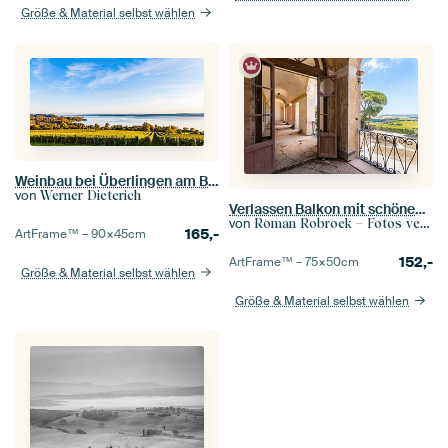
Größe & Material selbst wählen
Weinbau bei Überlingen am Bodensee
von
Werner Dieterich
Verlassen Balkon mit schönen italienischen Ansichten.
von
Roman Robroek – Fotos verlassener Gebäude
165,-
ArtFrame™ –
90×45
cm
152,-
ArtFrame™ –
75×50
cm
Größe & Material selbst wählen
Größe & Material selbst wählen