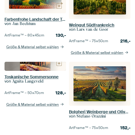
Farbenfrohe Landschaft der Toskana im Herbst
von
Jan Bechtum
Weingut Südfrankreich
von
Lars van de Goor
130,-
ArtFrame™ –
80×45
cm
216,-
ArtFrame™ –
75×50
cm
Größe & Material selbst wählen
Größe & Material selbst wählen
Toskanische Sommersonne
von
Agnita Langeveld
128,-
ArtFrame™ –
50×70
cm
Größe & Material selbst wählen
Bolgheri Weinberge und Olivenbäume bei Sonnenuntergang. Toskana
von
Stefano Orazzini
152,-
ArtFrame™ –
75×50
cm