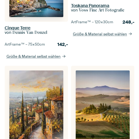
Toskana Panorama
von
Voss Fine Art Fotografie
248,-
ArtFrame™ –
120×30
cm
Cinque Terre
von
Dennis Van Donzel
Größe & Material selbst wählen
142,-
ArtFrame™ –
75×50
cm
Größe & Material selbst wählen