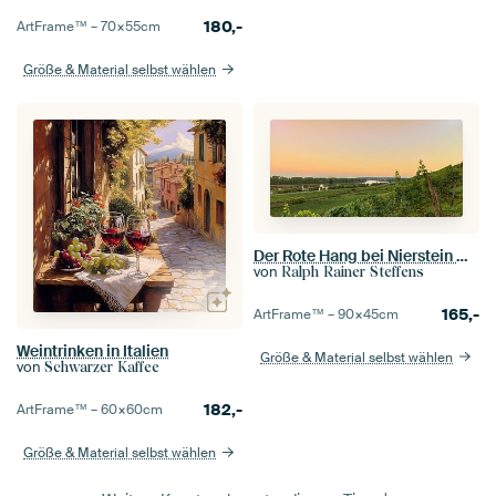
180,-
ArtFrame™ –
70×55
cm
Größe & Material selbst wählen
Der Rote Hang bei Nierstein mit Blick auf den Rhein
von
Ralph Rainer Steffens
165,-
ArtFrame™ –
90×45
cm
Weintrinken in Italien
Größe & Material selbst wählen
von
Schwarzer Kaffee
182,-
ArtFrame™ –
60×60
cm
Größe & Material selbst wählen