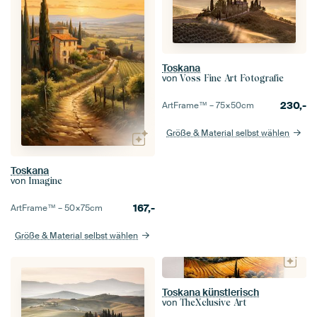
Toskana
von
Voss Fine Art Fotografie
230,-
ArtFrame™ –
75×50
cm
Größe & Material selbst wählen
Toskana
von
Imagine
167,-
ArtFrame™ –
50×75
cm
Größe & Material selbst wählen
Toskana künstlerisch
von
TheXclusive Art