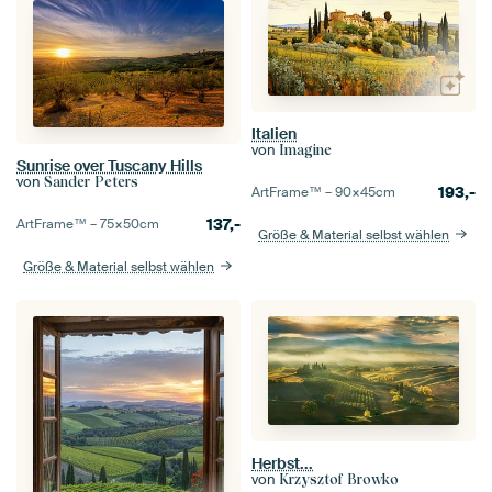
Italien
von
Imagine
Sunrise over Tuscany Hills
von
Sander Peters
193,-
ArtFrame™ –
90×45
cm
137,-
ArtFrame™ –
75×50
cm
Größe & Material selbst wählen
Größe & Material selbst wählen
Herbst...
von
Krzysztof Browko