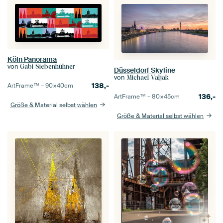
Köln Panorama
von
Gabi Siebenhühner
Düsseldorf Skyline
von
Michael Valjak
138,-
ArtFrame™ –
90×40
cm
136,-
ArtFrame™ –
80×45
cm
Größe & Material selbst wählen
Größe & Material selbst wählen