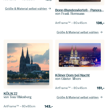
Größe & Material selbst wählen
Bonn (Bundesviertel) - Panorama im Sonnenuntergang
von
Frank Herrmann
136,-
ArtFrame™ –
80×45
cm
Größe & Material selbst wählen
Kölner Dom bei Nacht
von
Günter Albers
151,-
ArtFrame™ –
80×45
cm
KÖLN 22
von
Tom Uhlenberg
Größe & Material selbst wählen
143,-
ArtFrame™ –
60×60
cm