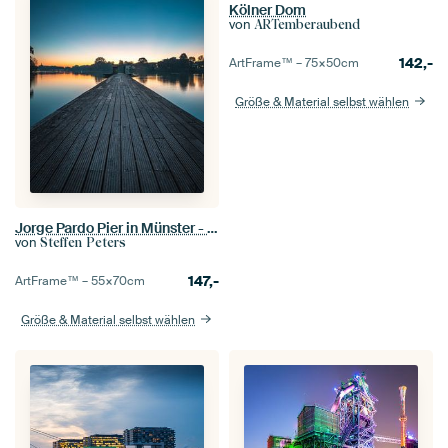
Kölner Dom
von
ARTemberaubend
142,-
ArtFrame™ –
75×50
cm
Größe & Material selbst wählen
Jorge Pardo Pier in Münster - Sonnenaufgang
von
Steffen Peters
147,-
ArtFrame™ –
55×70
cm
Größe & Material selbst wählen