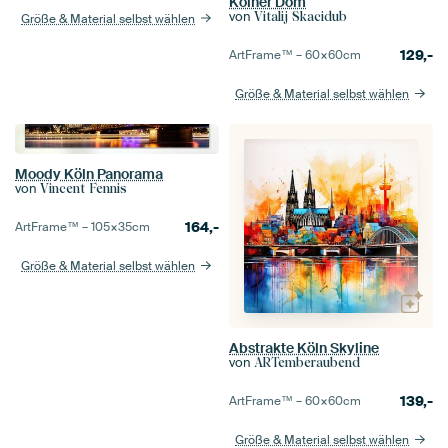
Kölner Dom
von
Vitalij Skacidub
Größe & Material selbst wählen
129,-
ArtFrame™ –
60×60
cm
Größe & Material selbst wählen
Moody Köln Panorama
von
Vincent Fennis
164,-
ArtFrame™ –
105×35
cm
Größe & Material selbst wählen
Abstrakte Köln Skyline
von
ARTemberaubend
139,-
ArtFrame™ –
60×60
cm
Größe & Material selbst wählen