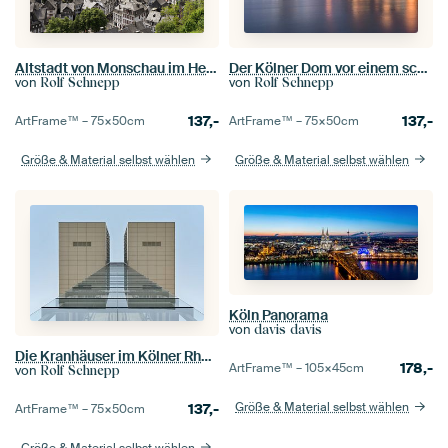
Altstadt von Monschau im Herzen der Eifel
Der Kölner Dom vor einem schönen Abendhimmel
von
von
Rolf Schnepp
Rolf Schnepp
137,-
137,-
ArtFrame™ –
75×50
cm
ArtFrame™ –
75×50
cm
Größe & Material selbst wählen
Größe & Material selbst wählen
Köln Panorama
von
davis davis
Die Kranhäuser im Kölner Rheinauhafen
178,-
ArtFrame™ –
105×45
cm
von
Rolf Schnepp
Größe & Material selbst wählen
137,-
ArtFrame™ –
75×50
cm
Größe & Material selbst wählen