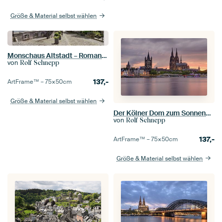
Größe & Material selbst wählen
Monschaus Altstadt – Romantische Fachwerkidylle in der Eifel
von
Rolf Schnepp
137,-
ArtFrame™ –
75×50
cm
Größe & Material selbst wählen
Der Kölner Dom zum Sonnenuntergang
von
Rolf Schnepp
137,-
ArtFrame™ –
75×50
cm
Größe & Material selbst wählen