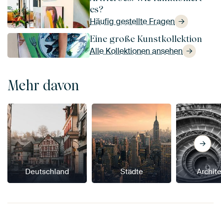
es?
Häufig gestellte Fragen
Eine große Kunstkollektion
Alle Kollektionen ansehen
Mehr davon
Deutschland
Städte
Archit