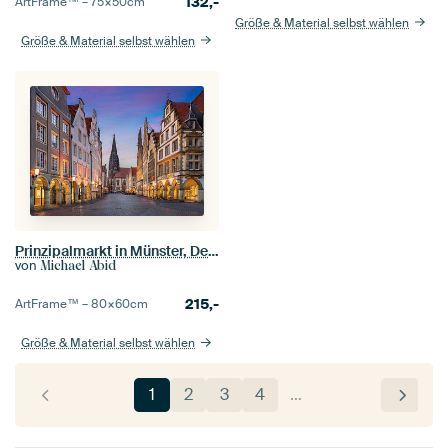
132,-
ArtFrame™ –
75×50
cm
Größe & Material selbst wählen
Größe & Material selbst wählen
Prinzipalmarkt in Münster, Deutschland
von
Michael Abid
215,-
ArtFrame™ –
80×60
cm
Größe & Material selbst wählen
1
2
3
4
…