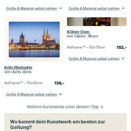
Größe & Material selbst wählen
Größe & Material selbst wählen
Kölner Dom
von
Günter Albers
152,-
ArtFrame™ –
50×75
cm
Größe & Material selbst wählen
Köln Rheinufer
von
davis davis
139,-
ArtFrame™ –
70×50
cm
Größe & Material selbst wählen
Weitere Kunstwerke unter diesem Tipp
Wo kommt dein Kunstwerk am besten zur
Geltung?