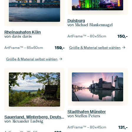
Duisburg
von
Michael Blankennagel
Rheinauhafen Köln
150,-
ArtFrame™ –
80×55
cm
von
davis davis
159,-
Größe & Material selbst wählen
ArtFrame™ –
65×60
cm
Größe & Material selbst wählen
Stadthafen Münster
von
Steffen Peters
Sauerland, Winterberg, Deutschland
von
Alexander Ludwig
131,-
ArtFrame™ –
80×45
cm