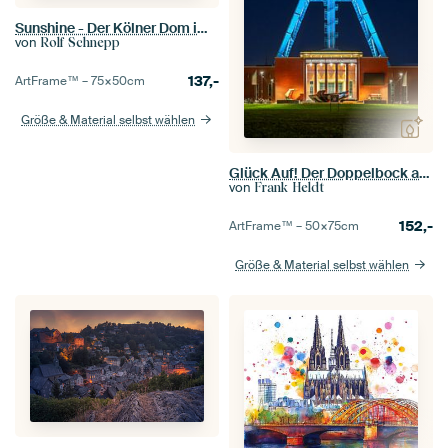
Sunshine - Der Kölner Dom im Sonnenuntergang
von
Rolf Schnepp
137,-
ArtFrame™ –
75×50
cm
Größe & Material selbst wählen
Glück Auf! Der Doppelbock am Deutschen Bergbaumuseum
von
Frank Heldt
152,-
ArtFrame™ –
50×75
cm
Größe & Material selbst wählen