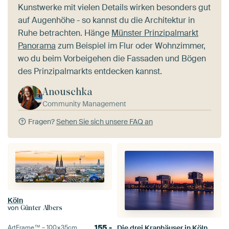
Kunstwerke mit vielen Details wirken besonders gut
auf Augenhöhe - so kannst du die Architektur in
Ruhe betrachten. Hänge
Münster Prinzipalmarkt
Panorama
zum Beispiel im Flur oder Wohnzimmer,
wo du beim Vorbeigehen die Fassaden und Bögen
des Prinzipalmarkts entdecken kannst.
Anouschka
Community Management
Fragen?
Sehen Sie sich unsere FAQ an
Köln
von
Günter Albers
155,-
ArtFrame™ –
100×35
cm
Die drei Kranhäuser in Köln.