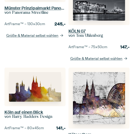
Münster Prinzipalmarkt Panorama
von
Panorama Streetline
245,-
ArtFrame™ –
130×30
cm
KÖLN 07
von
Tom Uhlenberg
Größe & Material selbst wählen
147,-
ArtFrame™ –
75×50
cm
Größe & Material selbst wählen
Köln auf einen Blick
von
Harry Hadders Design
141,-
ArtFrame™ –
80×45
cm