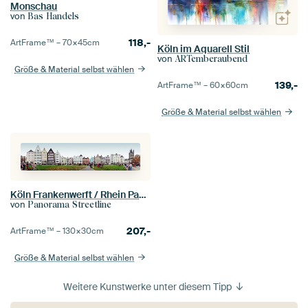
Monschau
von
Bas Handels
118,-
ArtFrame™ –
70×45
cm
Köln im Aquarell Stil
von
ARTemberaubend
Größe & Material selbst wählen
139,-
ArtFrame™ –
60×60
cm
Größe & Material selbst wählen
Köln Frankenwerft / Rhein Panorama
von
Panorama Streetline
207,-
ArtFrame™ –
130×30
cm
Größe & Material selbst wählen
Weitere Kunstwerke unter diesem Tipp