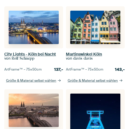
City Lights - Köln bei Nacht
Martinswinkel Köln
von
von
Rolf Schnepp
davis davis
137,-
143,-
ArtFrame™ –
75×50
cm
ArtFrame™ –
75×50
cm
Größe & Material selbst wählen
Größe & Material selbst wählen