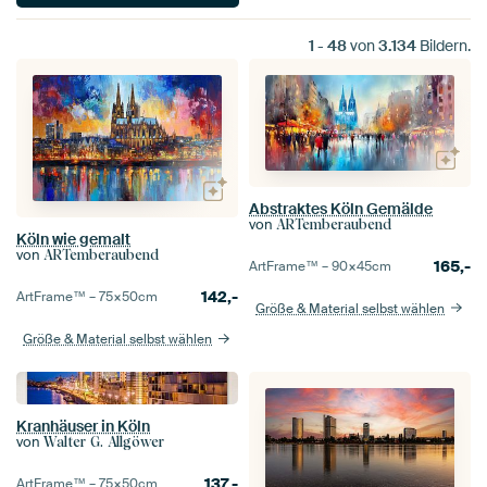
1
-
48
von
3.134
Bildern.
Abstraktes Köln Gemälde
von
ARTemberaubend
Köln wie gemalt
von
ARTemberaubend
165,-
ArtFrame™ –
90×45
cm
142,-
ArtFrame™ –
75×50
cm
Größe & Material selbst wählen
Größe & Material selbst wählen
Kranhäuser in Köln
von
Walter G. Allgöwer
137,-
ArtFrame™ –
75×50
cm