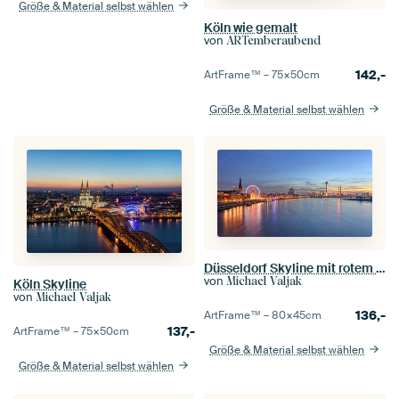
Größe & Material selbst wählen
Köln wie gemalt
von
ARTemberaubend
142,-
ArtFrame™ –
75×50
cm
Größe & Material selbst wählen
Düsseldorf Skyline mit rotem Riesenrad (16:9 Version)
von
Michael Valjak
Köln Skyline
von
Michael Valjak
136,-
ArtFrame™ –
80×45
cm
137,-
ArtFrame™ –
75×50
cm
Größe & Material selbst wählen
Größe & Material selbst wählen