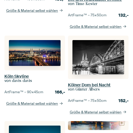
von
Timo Kester
Größe & Material selbst wählen
132,-
ArtFrame™ –
75×50
cm
Größe & Material selbst wählen
Köln Skyline
von
davis davis
Kölner Dom bei Nacht
von
Günter Albers
166,-
ArtFrame™ –
90×45
cm
152,-
ArtFrame™ –
75×50
cm
Größe & Material selbst wählen
Größe & Material selbst wählen