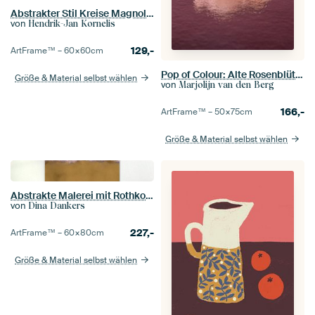
Abstrakter Stil Kreise Magnolie
von
Hendrik-Jan Kornelis
129,-
ArtFrame™ –
60×60
cm
Pop of Colour: Alte Rosenblüten einer Bougainvillea mit rosa-violettem Hintergrund
Größe & Material selbst wählen
von
Marjolijn van den Berg
166,-
ArtFrame™ –
50×75
cm
Größe & Material selbst wählen
Abstrakte Malerei mit Rothko-inspirierten weichen Übergängen in Ocker, Rosa, Lila
von
Dina Dankers
227,-
ArtFrame™ –
60×80
cm
Größe & Material selbst wählen