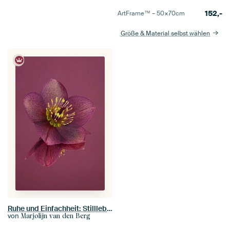
152,-
ArtFrame™ –
50×70
cm
Größe & Material selbst wählen
Ruhe und Einfachheit: Stillleben mit Blume (der Helleborus)
von
Marjolijn van den Berg