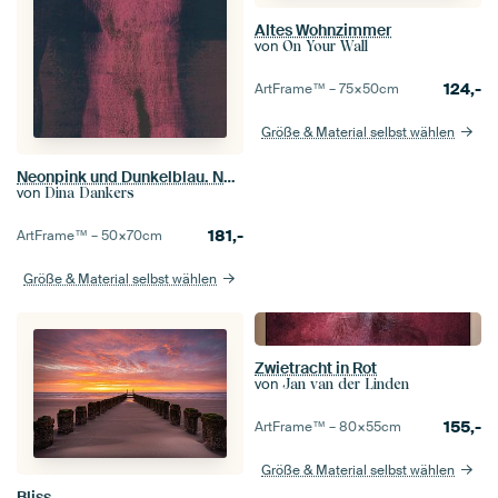
Altes Wohnzimmer
von
On Your Wall
124,-
ArtFrame™ –
75×50
cm
Größe & Material selbst wählen
Neonpink und Dunkelblau. Natürliches Muster.
von
Dina Dankers
181,-
ArtFrame™ –
50×70
cm
Größe & Material selbst wählen
Zwietracht in Rot
von
Jan van der Linden
155,-
ArtFrame™ –
80×55
cm
Größe & Material selbst wählen
Bliss