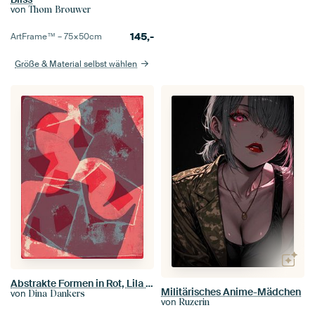
von
Thom Brouwer
145,-
ArtFrame™ –
75×50
cm
Größe & Material selbst wählen
Abstrakte Formen in Rot, Lila und Grau.
Militärisches Anime-Mädchen
von
Dina Dankers
von
Ruzerin