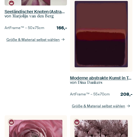
Seeländischer Knoten (Astrantia Major) mit einer malerischen Spiegelung
von
Marjolijn van den Berg
166,-
ArtFrame™ –
50×75
cm
Größe & Material selbst wählen
Moderne abstrakte Kunst in Taupe, Braun, Dunkelviolett
von
Dina Dankers
208,-
ArtFrame™ –
55×70
cm
Größe & Material selbst wählen