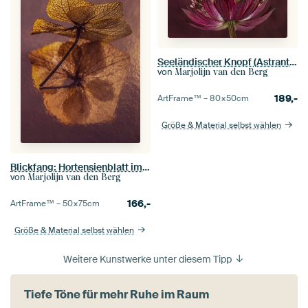
Seeländischer Knopf (Astrantia Major) mit violett-rosa gemischtem Hintergrund
von
Marjolijn van den Berg
189,-
ArtFrame™ –
80×50
cm
Größe & Material selbst wählen
Blickfang: Hortensienblatt im Licht
von
Marjolijn van den Berg
166,-
ArtFrame™ –
50×75
cm
Größe & Material selbst wählen
Weitere Kunstwerke unter diesem Tipp
Tiefe Töne für mehr Ruhe im Raum