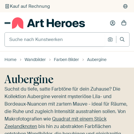
Individueller Druck auf Bestellung
Suche nach Kunstwerken
Suche na
Home
Wandbilder
Farben Bilder
Aubergine
Aubergine
Suchst du tiefe, satte Farbtöne für dein Zuhause? Die
Kollektion Aubergine vereint mysteriöse Lila- und
Bordeaux-Nuancen mit zartem Mauve - ideal für Räume,
die Ruhe und zugleich Intensität ausstrahlen sollen. Von
Makrofotografien wie
Quadrat mit einem Stück
Zeelandknoten
bis hin zu abstrakten Farbflächen
entstehen Wandbilder, die beruhigen und gleichzeitig