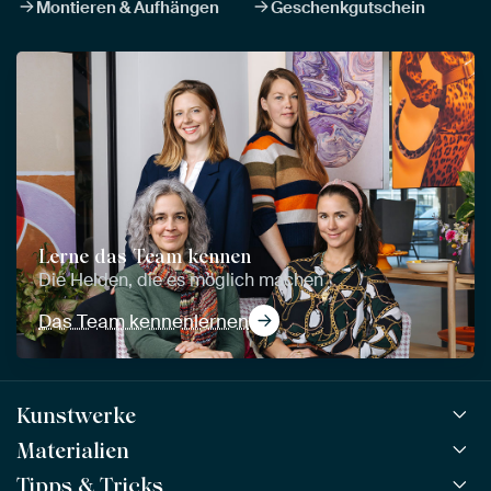
Montieren & Aufhängen
Geschenkgutschein
Lerne das Team kennen
Die Helden, die es möglich machen
Das Team kennenlernen
Kunstwerke
Materialien
Alle Kunstwerke
Alle Kollektionen
Tipps & Tricks
ArtFrame™
BELIEBT