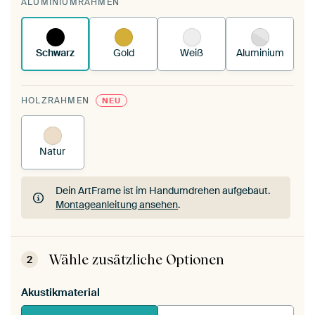
ALUMINIUMRAHMEN
deinen vorhandenen ArtFrame™.
So funktioniert
es.
Schwarz
Gold
Weiß
Aluminium
HOLZRAHMEN
NEU
Natur
Dein ArtFrame ist im Handumdrehen aufgebaut.
Montageanleitung ansehen
.
Dein ArtFrame ist im Handumdrehen aufgebaut.
Montageanleitung ansehen
.
Wähle zusätzliche Optionen
2
Akustikmaterial