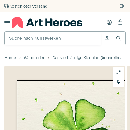
Kauf auf Rechnung
Individueller Druck auf Bestellung
Home
Wandbilder
Das vierblättrige Kleeblatt (Aquarellmalerei Blumen Pflanzen Kleeblatt Glück Liebe 4) von Natalie Bruns