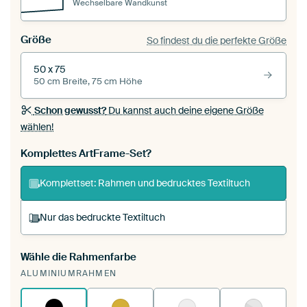
Wechselbare Wandkunst
Größe
So findest du die perfekte Größe
50 x 75
50 cm Breite, 75 cm Höhe
Schon gewusst?
Du kannst auch deine eigene Größe
wählen!
Komplettes ArtFrame-Set?
Komplettset: Rahmen und bedrucktes Textiltuch
Nur das bedruckte Textiltuch
Wähle die Rahmenfarbe
Du spannst einen wechselbaren Textiltuch in
ALUMINIUMRAHMEN
deinen vorhandenen ArtFrame™.
So
funktioniert es.