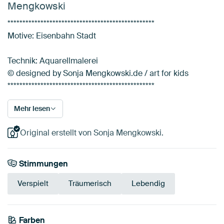
Mengkowski
*************************************************
Motive: Eisenbahn Stadt
Technik: Aquarellmalerei
© designed by Sonja Mengkowski.de / art for kids
*************************************************
Mehr lesen
Original erstellt von Sonja Mengkowski.
Stimmungen
Verspielt
Träumerisch
Lebendig
Farben
Terrakotta
Grün
Teal
Smaragdgrün
Braun
Blau
Türkis
Gelb
Orange
Rot