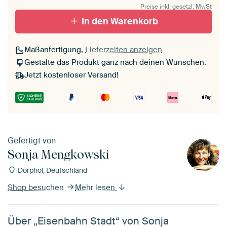
Preise inkl. gesetzl. MwSt
schwarz (Holzrahmen)
In den Warenkorb
Passepartout
Maßanfertigung,
Lieferzeiten anzeigen
Ohne Passepartout
Gestalte das Produkt ganz nach deinen Wünschen.
Jetzt kostenloser Versand!
Gefertigt von
Sonja Mengkowski
Dörphof, Deutschland
Shop besuchen
Mehr lesen
Über „Eisenbahn Stadt“ von Sonja