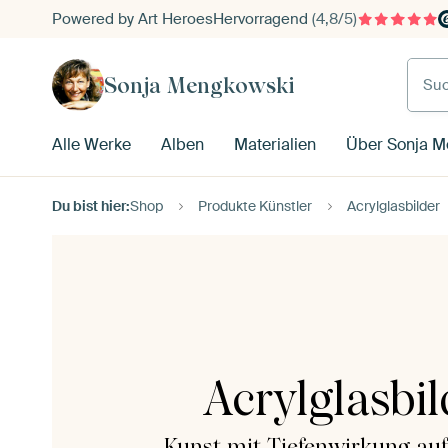
Powered by Art Heroes
Hervorragend
(4,8/5)
Such
Sonja Mengkowski
Alle Werke
Alben
Materialien
Über Sonja M
Du bist hier:
Shop
Produkte Künstler
Acrylglasbilder
Acrylglasbil
Kunst mit Tiefenwirkung auf