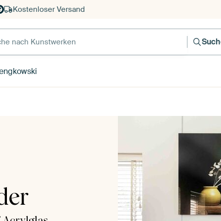
Kostenloser Versand
e nach Kunstwerken
Such
engkowski
der
 Acrylglas