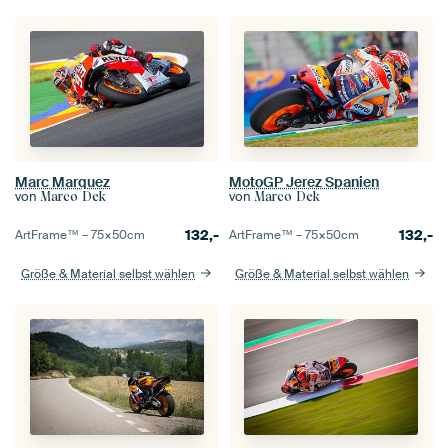
Marc Marquez
MotoGP Jerez Spanien
von
von
Marco Dek
Marco Dek
132,-
132,-
ArtFrame™ –
75×50
cm
ArtFrame™ –
75×50
cm
Größe & Material selbst wählen
Größe & Material selbst wählen