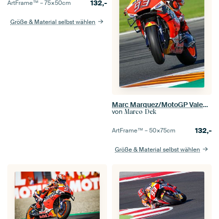
132,-
ArtFrame™ –
75×50
cm
Größe & Material selbst wählen
Marc Marquez/MotoGP Valencia
von
Marco Dek
132,-
ArtFrame™ –
50×75
cm
Größe & Material selbst wählen