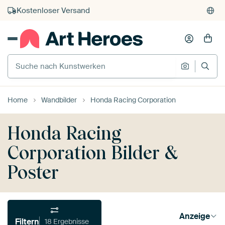
Kostenloser Versand
Kauf auf Rechnung
Individueller Druck auf Bestellung
Suche nach Kunstwerken
Suche na
Home
Wandbilder
Honda Racing Corporation
Honda Racing
Corporation Bilder &
Poster
Anzeige
Filtern
18 Ergebnisse