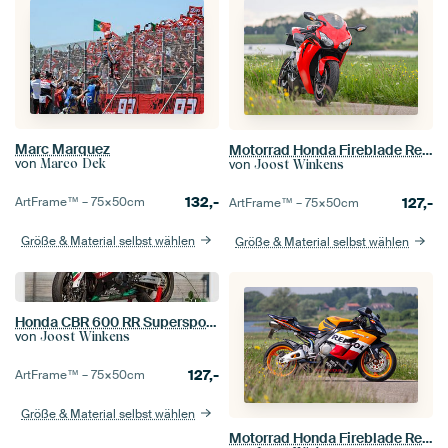
Marc Marquez
Motorrad Honda Fireblade Repsol
von
von
Marco Dek
Joost Winkens
132,-
127,-
ArtFrame™ –
75×50
cm
ArtFrame™ –
75×50
cm
Größe & Material selbst wählen
Größe & Material selbst wählen
Honda CBR 600 RR Supersport im Racetrim mit Castrol-Aufklebern
von
Joost Winkens
127,-
ArtFrame™ –
75×50
cm
Größe & Material selbst wählen
Motorrad Honda Fireblade Repsol