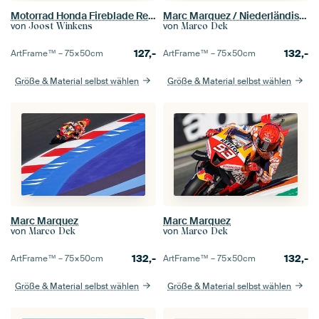
Motorrad Honda Fireblade Repsol
Marc Marquez / Niederländische TT 2021
von
von
Joost Winkens
Marco Dek
127,-
132,-
ArtFrame™ –
75×50
cm
ArtFrame™ –
75×50
cm
Größe & Material selbst wählen
Größe & Material selbst wählen
Marc Marquez
Marc Marquez
von
von
Marco Dek
Marco Dek
132,-
132,-
ArtFrame™ –
75×50
cm
ArtFrame™ –
75×50
cm
Größe & Material selbst wählen
Größe & Material selbst wählen