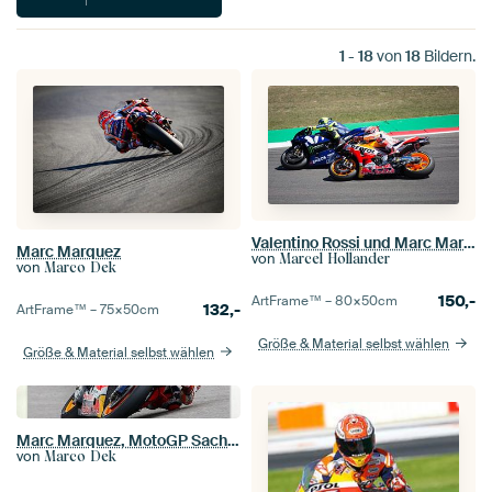
1
-
18
von
18
Bildern.
Valentino Rossi und Marc Marquez im Kampf TT Assen
Marc Marquez
von
Marcel Hollander
von
Marco Dek
150,-
ArtFrame™ –
80×50
cm
132,-
ArtFrame™ –
75×50
cm
Größe & Material selbst wählen
Größe & Material selbst wählen
Marc Marquez, MotoGP Sachsenring Deutschland
von
Marco Dek