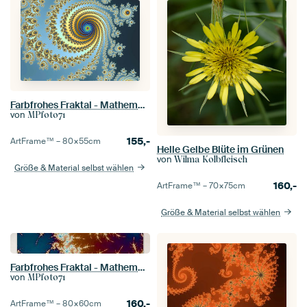
Farbfrohes Fraktal - Mathematik - Mandelbrot
von
MPfoto71
155,-
ArtFrame™ –
80×55
cm
Helle Gelbe Blüte im Grünen
von
Wilma Kolbfleisch
Größe & Material selbst wählen
160,-
ArtFrame™ –
70×75
cm
Größe & Material selbst wählen
Farbfrohes Fraktal - Mathematik - Mandelbrot Menge - Apfelmännchen
von
MPfoto71
160,-
ArtFrame™ –
80×60
cm