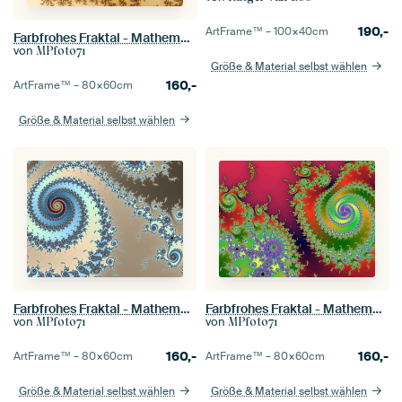
190,-
ArtFrame™ –
100×40
cm
Farbfrohes Fraktal - Mathematik - Mandelbrot Menge - Apfelmännchen
von
MPfoto71
Größe & Material selbst wählen
160,-
ArtFrame™ –
80×60
cm
Größe & Material selbst wählen
Farbfrohes Fraktal - Mathematik - Mandelbrot Menge - Apfelmännchen
Farbfrohes Fraktal - Mathematik - Mandelbrot Menge - Apfelmännchen
von
von
MPfoto71
MPfoto71
160,-
160,-
ArtFrame™ –
80×60
cm
ArtFrame™ –
80×60
cm
Größe & Material selbst wählen
Größe & Material selbst wählen