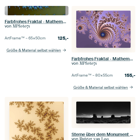
Farbfrohes Fraktal - Mathematik - Mandelbrot Menge - Apfelmännchen
von
MPfoto71
125,-
ArtFrame™ –
65×50
cm
Größe & Material selbst wählen
Farbfrohes Fraktal - Mathematik - Mandelbrot
von
MPfoto71
155,-
ArtFrame™ –
80×55
cm
Größe & Material selbst wählen
Sterne über dem Monument Valley (XXL)
von
Rutger van Loo