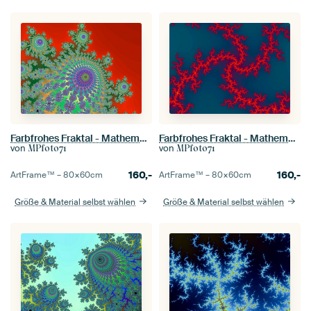
Farbfrohes Fraktal - Mathematik - Mandelbrot Menge - Apfelmännchen
Farbfrohes Fraktal - Mathematik - Mandelbrot Menge - Apfelmännchen
von
von
MPfoto71
MPfoto71
160,-
160,-
ArtFrame™ –
80×60
cm
ArtFrame™ –
80×60
cm
Größe & Material selbst wählen
Größe & Material selbst wählen