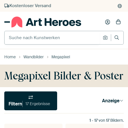
Kauf auf Rechnung
Individueller Druck auf Bestellung
Suche nach Kunstwerken
Suche na
Home
Wandbilder
Megapixel
Megapixel Bilder & Poster
Anzeige
Filtern
17 Ergebnisse
1
-
17
von
17
Bildern.