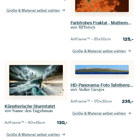
Größe & Material selbst wählen
Farbfrohes Fraktal - Mathematik - Mandelbrot Menge - Apfelmännchen
von
MPfoto71
125,-
ArtFrame™ –
65×50
cm
Größe & Material selbst wählen
HD-Panorama-Foto Tafelberg Curacao
von
Atelier Liesjes
235,-
ArtFrame™ –
170×30
cm
Künstlerische Sturmfahrt
von
Sanne den Engelsman
Größe & Material selbst wählen
130,-
ArtFrame™ –
80×45
cm
Größe & Material selbst wählen