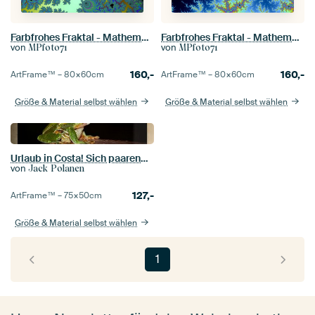
Farbfrohes Fraktal - Mathematik - Mandelbrot Menge - Apfelmännchen
Farbfrohes Fraktal - Mathematik - Mandelbrot Menge - Apfelmännchen
von
von
MPfoto71
MPfoto71
160,-
160,-
ArtFrame™ –
80×60
cm
ArtFrame™ –
80×60
cm
Größe & Material selbst wählen
Größe & Material selbst wählen
Urlaub in Costa! Sich paarende Rotaugenlaubfrösche
von
Jack Polanen
127,-
ArtFrame™ –
75×50
cm
Größe & Material selbst wählen
1