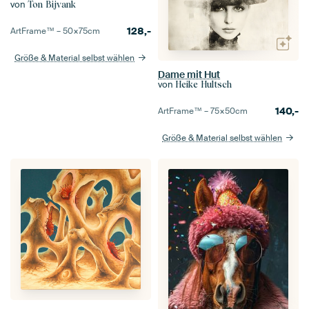
von
Ton Bijvank
128,-
ArtFrame™ –
50×75
cm
Größe & Material selbst wählen
Dame mit Hut
von
Heike Hultsch
140,-
ArtFrame™ –
75×50
cm
Größe & Material selbst wählen