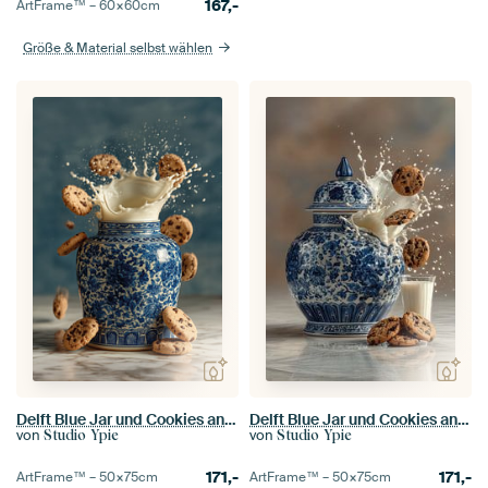
167,-
ArtFrame™ –
60×60
cm
Größe & Material selbst wählen
Delft Blue Jar und Cookies and Cream 1
Delft Blue Jar und Cookies and Cream 2
von
von
Studio Ypie
Studio Ypie
171,-
171,-
ArtFrame™ –
50×75
cm
ArtFrame™ –
50×75
cm