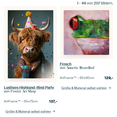
1
-
48
von
207
Bildern.
Frosch
von
Annette Noordhof
129,-
ArtFrame™ –
60×60
cm
Lustiges Highland-Rind Party
Größe & Material selbst wählen
von
Poster Art Shop
137,-
ArtFrame™ –
50×75
cm
Größe & Material selbst wählen