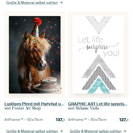
Größe & Material selbst wählen
Lustiges Pferd mit Partyhut und Kuchen
GRAPHIC ART Let life surprise you | mint
von
von
Poster Art Shop
Melanie Viola
137,-
127,-
ArtFrame™ –
50×75
cm
ArtFrame™ –
50×75
cm
Größe & Material selbst wählen
Größe & Material selbst wählen