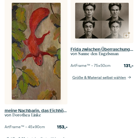
Frida zwischen Überraschung, Ekel, Verspieltheit und Verwunderung
von
Sanne den Engelsman
131,-
ArtFrame™ –
75×50
cm
Größe & Material selbst wählen
meine Nachbarin, das Eichhörnchen
von
Dorothea Linke
153,-
ArtFrame™ –
45×90
cm