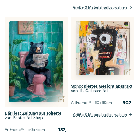
Größe & Material selbst wählen
Schockiertes Gesicht abstrakt
von
TheXclusive Art
302,-
ArtFrame™ –
60×60
cm
Bär liest Zeitung auf Toilette
Größe & Material selbst wählen
von
Poster Art Shop
137,-
ArtFrame™ –
50×75
cm