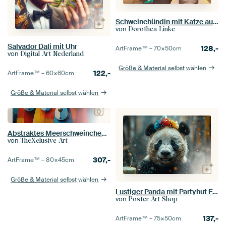
Schweinehündin mit Katze auf dem Sofa
von
Dorothea Linke
Salvador Dali mit Uhr
128,-
ArtFrame™ –
70×50
cm
von
Digital Art Nederland
Größe & Material selbst wählen
122,-
ArtFrame™ –
60×60
cm
Größe & Material selbst wählen
Abstraktes Meerschweinchen's-Panorama
von
TheXclusive Art
307,-
ArtFrame™ –
80×45
cm
Größe & Material selbst wählen
Lustiger Panda mit Partyhut Feiert Geburtstag
von
Poster Art Shop
137,-
ArtFrame™ –
75×50
cm