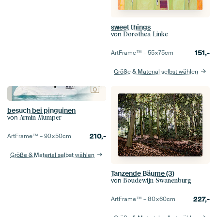
sweet things
von
Dorothea Linke
151,-
ArtFrame™ –
55×75
cm
Größe & Material selbst wählen
besuch bei pinguinen
von
Armin Mumper
210,-
ArtFrame™ –
90×50
cm
Größe & Material selbst wählen
Tanzende Bäume (3)
von
Boudewijn Swanenburg
227,-
ArtFrame™ –
80×60
cm