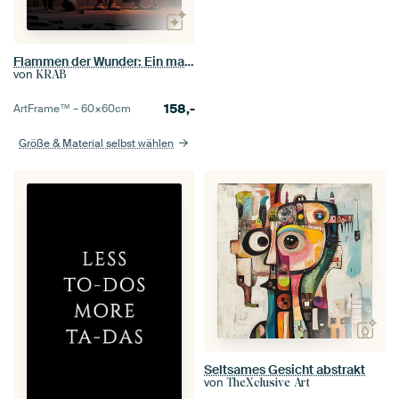
Flammen der Wunder: Ein magischer Moment mit Herrn Archibald
von
KRAB
158,-
ArtFrame™ –
60×60
cm
Größe & Material selbst wählen
Seltsames Gesicht abstrakt
von
TheXclusive Art