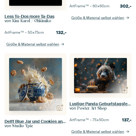
302,-
ArtFrame™ –
60×60
cm
Less To-Dos more Ta-Das
Größe & Material selbst wählen
von
Kim Karol / Ohkimiko
132,-
ArtFrame™ –
50×75
cm
Größe & Material selbst wählen
Lustige Panda Geburtstagsfeier mit Kuchen und Kerzen
von
Poster Art Shop
137,-
ArtFrame™ –
75×50
cm
Delft Blue Jar und Cookies and Cream 4
von
Studio Ypie
Größe & Material selbst wählen