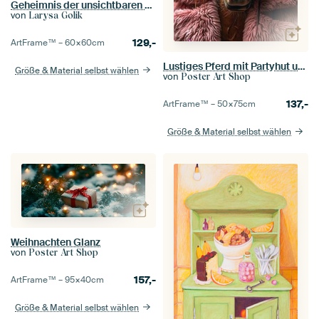
Geheimnis der unsichtbaren Welt
von
Larysa Golik
129,-
ArtFrame™ –
60×60
cm
Lustiges Pferd mit Partyhut und Kuchen
Größe & Material selbst wählen
von
Poster Art Shop
137,-
ArtFrame™ –
50×75
cm
Größe & Material selbst wählen
Weihnachten Glanz
von
Poster Art Shop
157,-
ArtFrame™ –
95×40
cm
Größe & Material selbst wählen