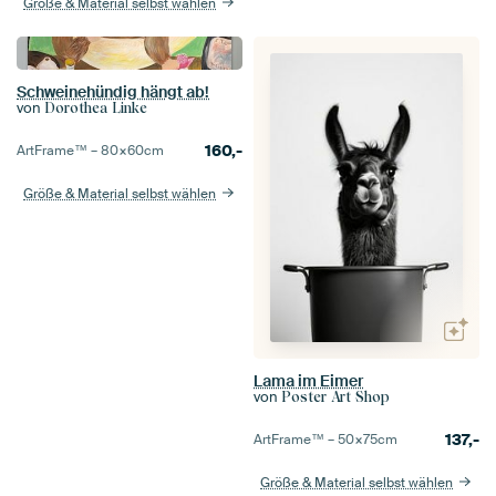
Größe & Material selbst wählen
Schweinehündig hängt ab!
von
Dorothea Linke
160,-
ArtFrame™ –
80×60
cm
Größe & Material selbst wählen
Lama im Eimer
von
Poster Art Shop
137,-
ArtFrame™ –
50×75
cm
Größe & Material selbst wählen