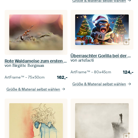
Größe & Material selbst wählen
Überraschter Gorilla bei der Weihnachtsvorbereitung
von
artefacti
Rote Waldameise zum ersten Mal in der Disco
von
Birgitte Bergman
124,-
ArtFrame™ –
80×45
cm
162,-
ArtFrame™ –
75×50
cm
Größe & Material selbst wählen
Größe & Material selbst wählen