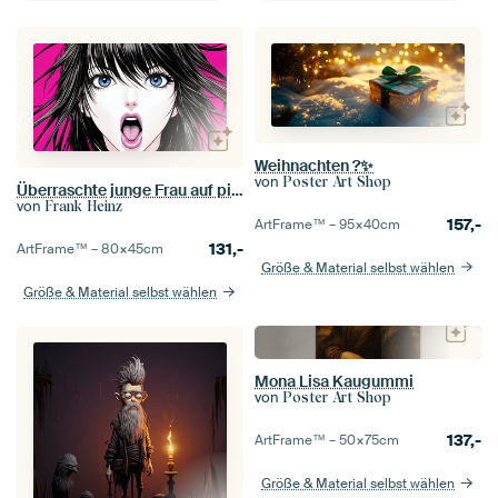
Weihnachten ?✨
von
Poster Art Shop
Überraschte junge Frau auf pinkem Hintergrund
von
Frank Heinz
157,-
ArtFrame™ –
95×40
cm
131,-
ArtFrame™ –
80×45
cm
Größe & Material selbst wählen
Größe & Material selbst wählen
Mona Lisa Kaugummi
von
Poster Art Shop
137,-
ArtFrame™ –
50×75
cm
Größe & Material selbst wählen