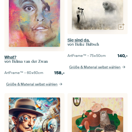
Sie sind da.
von
Heike Hultsch
140,-
ArtFrame™ –
75×50
cm
What?
von
Helma van der Zwan
Größe & Material selbst wählen
158,-
ArtFrame™ –
60×60
cm
Größe & Material selbst wählen