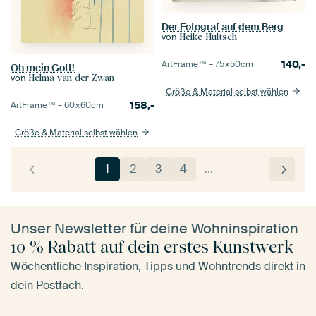
Der Fotograf auf dem Berg
von
Heike Hultsch
140,-
ArtFrame™ –
75×50
cm
Oh mein Gott!
von
Helma van der Zwan
Größe & Material selbst wählen
158,-
ArtFrame™ –
60×60
cm
Größe & Material selbst wählen
1
2
3
4
…
Unser Newsletter für deine Wohninspiration
10 % Rabatt auf dein erstes Kunstwerk
Wöchentliche Inspiration, Tipps und Wohntrends direkt in
dein Postfach.