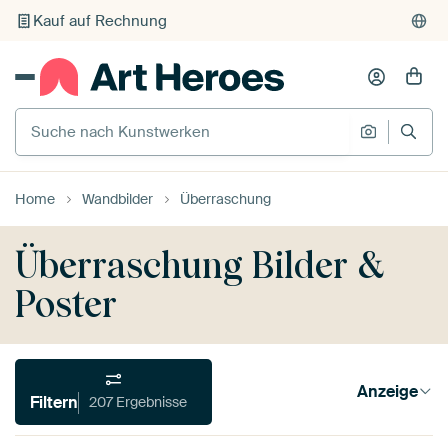
Individueller Druck auf Bestellung
Suche nach Kunstwerken
Suche na
Home
Wandbilder
Überraschung
Überraschung Bilder &
Poster
Anzeige
Filtern
207 Ergebnisse