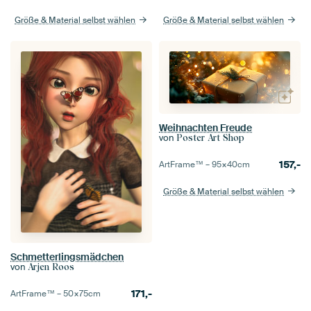
Größe & Material selbst wählen
Größe & Material selbst wählen
Weihnachten Freude
von
Poster Art Shop
157,-
ArtFrame™ –
95×40
cm
Größe & Material selbst wählen
Schmetterlingsmädchen
von
Arjen Roos
171,-
ArtFrame™ –
50×75
cm