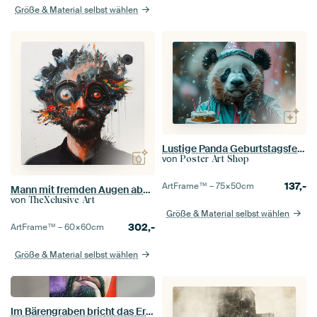
Größe & Material selbst wählen
Lustige Panda Geburtstagsfeier mit Kuchen und Kerzen
von
Poster Art Shop
137,-
ArtFrame™ –
75×50
cm
Mann mit fremden Augen abstrakt
von
TheXclusive Art
Größe & Material selbst wählen
302,-
ArtFrame™ –
60×60
cm
Größe & Material selbst wählen
Im Bärengraben bricht das Erstaunen aus.