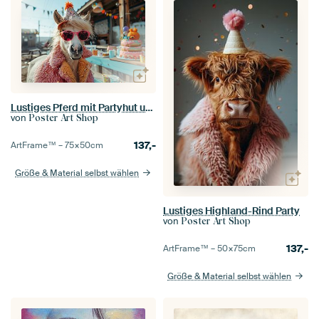
Lustiges Pferd mit Partyhut und Kuchen
von
Poster Art Shop
137,-
ArtFrame™ –
75×50
cm
Größe & Material selbst wählen
Lustiges Highland-Rind Party
von
Poster Art Shop
137,-
ArtFrame™ –
50×75
cm
Größe & Material selbst wählen