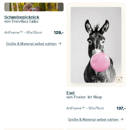
Schweinepicknick
von
Dorothea Linke
129,-
ArtFrame™ –
65×55
cm
Größe & Material selbst wählen
Esel
von
Poster Art Shop
137,-
ArtFrame™ –
50×75
cm
Größe & Material selbst wählen