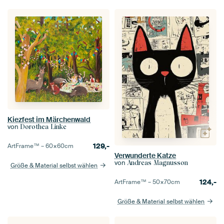
Kiezfest im Märchenwald
von
Dorothea Linke
129,-
ArtFrame™ –
60×60
cm
Verwunderte Katze
von
Andreas Magnusson
Größe & Material selbst wählen
124,-
ArtFrame™ –
50×70
cm
Größe & Material selbst wählen