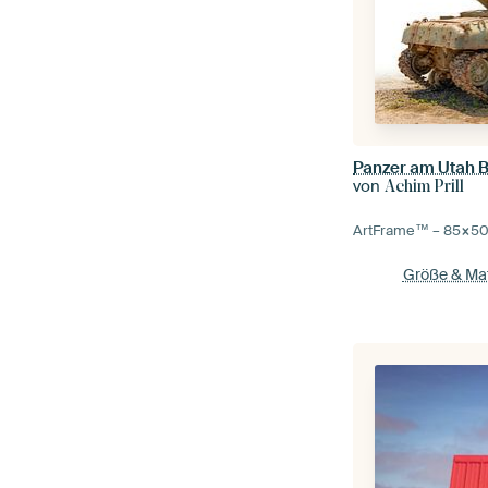
Panzer am Utah B
von
Achim Prill
ArtFrame™ –
85×5
Größe & Mat