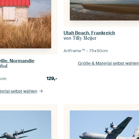
Utah Beach, Frankreich
von
Tilly Meijer
ArtFrame™ –
75×50
cm
ille, Normandie
Größe & Material selbst wähle
thal
129,-
0
cm
erial selbst wählen