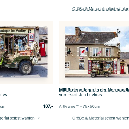
Größe & Material selbst wähle
Militärdepotlager in der Normand
von
hies
Evert Jan Luchies
137,-
0
cm
ArtFrame™ –
75×50
cm
erial selbst wählen
Größe & Material selbst wähle