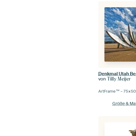
Denkmal Utah Be
von
Tilly Meijer
ArtFrame™ –
75×5
Größe & Mat