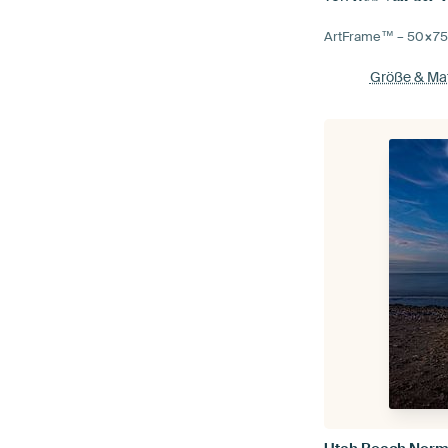
ArtFrame™ –
50×7
Größe & Mat