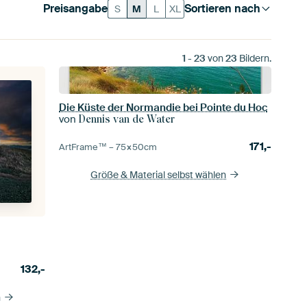
Preisangabe
Sortieren nach
S
M
L
XL
1
-
23
von
23
Bildern.
Die Küste der Normandie bei Pointe du Hoc
von
Dennis van de Water
171,-
ArtFrame™ –
75×50
cm
Größe & Material selbst wählen
132,-
n