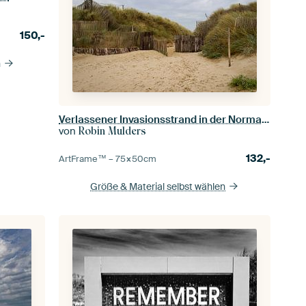
150,-
n
Verlassener Invasionsstrand in der Normandie
von
Robin Mulders
132,-
ArtFrame™ –
75×50
cm
Größe & Material selbst wählen