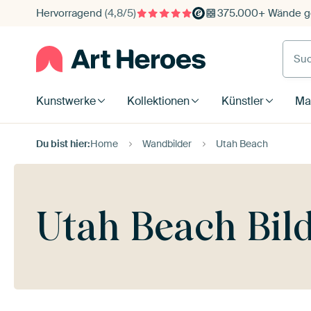
Hervorragend
(4,8/5)
375.000+ Wände ge
Such
Kunstwerke
Kollektionen
Künstler
Mat
Du bist hier:
Home
Wandbilder
Utah Beach
Utah Beach Bild