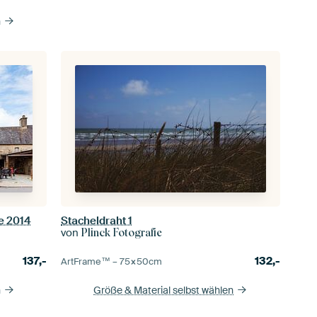
n
ie 2014
Stacheldraht 1
von
Plinck Fotografie
137,-
132,-
ArtFrame™ –
75×50
cm
n
Größe & Material selbst wählen