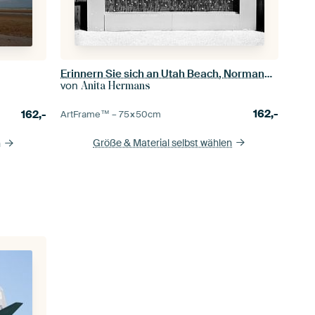
Erinnern Sie sich an Utah Beach, Normandie, Frankreich
von
Anita Hermans
162,-
162,-
ArtFrame™ –
75×50
cm
Größe & Material selbst wählen
n