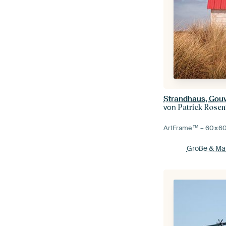
Strandhaus, Gouv
von
Patrick Rosen
ArtFrame™ –
60×6
Größe & Mat