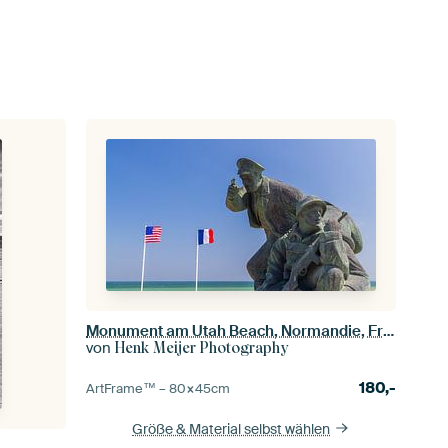
Monument am Utah Beach, Normandie, Frankreich
von
Henk Meijer Photography
180,-
ArtFrame™ –
80×45
cm
Größe & Material selbst wählen