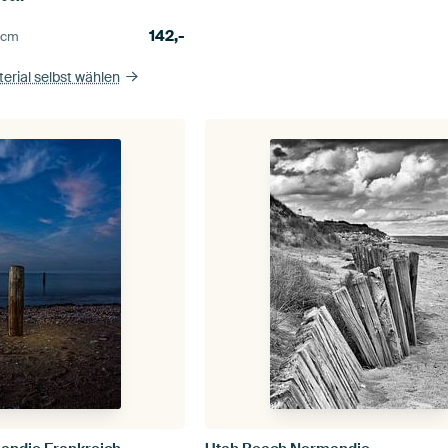
142,-
5
cm
erial selbst wählen