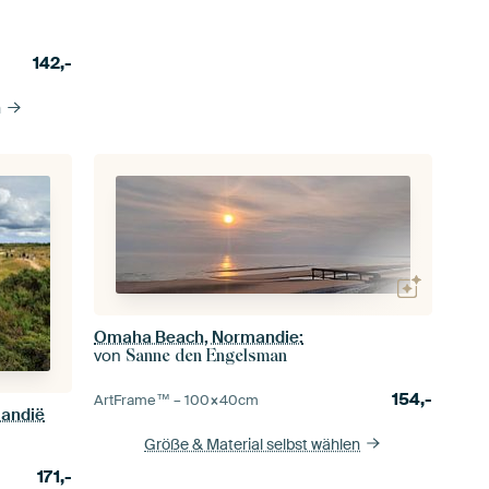
142,-
n
Omaha Beach, Normandie:
von
Sanne den Engelsman
154,-
ArtFrame™ –
100×40
cm
mandië
Größe & Material selbst wählen
171,-