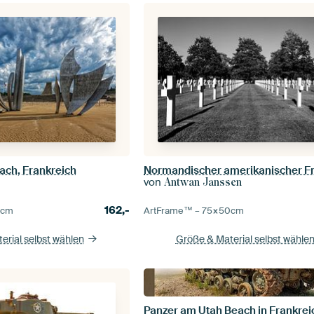
ach, Frankreich
von
Antwan Janssen
162,-
0
cm
ArtFrame™ –
75×50
cm
erial selbst wählen
Größe & Material selbst wähle
Panzer am Utah Beach in Frankrei