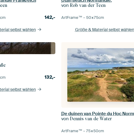
andie Frankreich
Utah Beach Normandie.
von
Teen
Rob van der Teen
142,-
5
cm
ArtFrame™ –
50×75
cm
erial selbst wählen
Größe & Material selbst wähle
fie
132,-
0
cm
erial selbst wählen
De duinen van Pointe du Hoc Nor
von
Dennis van de Water
ArtFrame™ –
75×50
cm