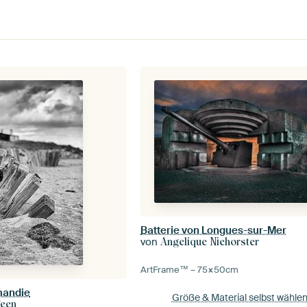
Batterie von Longues-sur-Mer
von
Angelique Niehorster
ArtFrame™ –
75×50
cm
mandie
Größe & Material selbst wähle
Teen