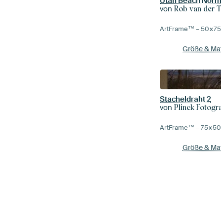
Utah Beach Norm
von
Rob van der 
ArtFrame™ –
50×7
Größe & Mat
Stacheldraht 2
von
Plinck Fotogra
ArtFrame™ –
75×5
Größe & Mat