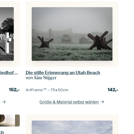
Normandischer amerikanischer Friedhof und Gedenkstätte
Die stille Erinnerung an Utah Beach
von
Kim Stijger
152,-
142,-
ArtFrame™ –
75×50
cm
n
Größe & Material selbst wählen
ch