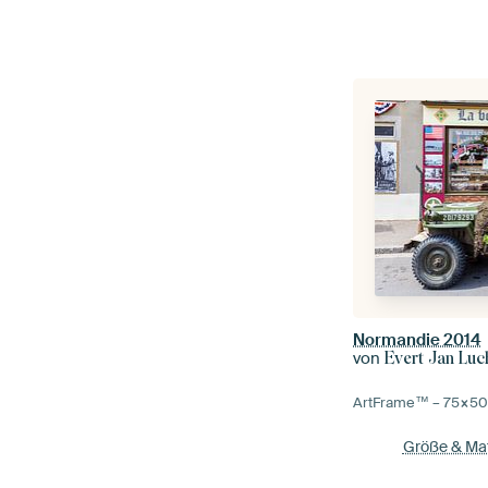
Normandie 2014
von
Evert Jan Luc
ArtFrame™ –
75×5
Größe & Mat