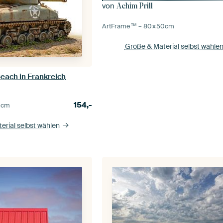
von
Achim Prill
ArtFrame™ –
80×50
cm
Größe & Material selbst wähle
each in Frankreich
154,-
0
cm
erial selbst wählen