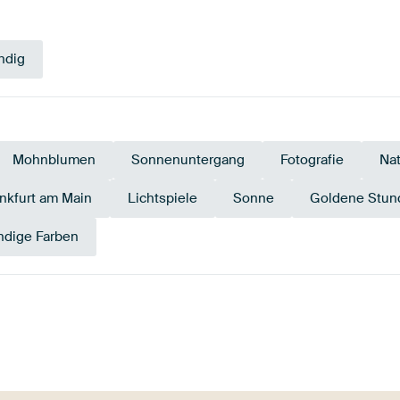
ndig
Mohnblumen
Sonnenuntergang
Fotografie
Nat
ankfurt am Main
Lichtspiele
Sonne
Goldene Stun
dige Farben
l
Gold
Olivgrün
Bronze
Rosa
Or