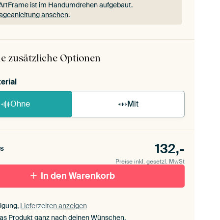
ArtFrame ist im Handumdrehen aufgebaut.
ageanleitung ansehen
.
ArtFrame ist im Handumdrehen aufgebaut.
ageanleitung ansehen
.
e zusätzliche Optionen
erial
Ohne
Mit
132,-
s
Preise inkl. gesetzl. MwSt
In den Warenkorb
igung,
Lieferzeiten anzeigen
das Produkt ganz nach deinen Wünschen.