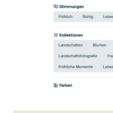
Stimmungen
Fröhlich
Ruhig
Lebe
Kollektionen
Landschaften
Blumen
Landschaftsfotografie
Fr
Fröhliche Momente
Leben
Farben
Taupe
Braun
Tea