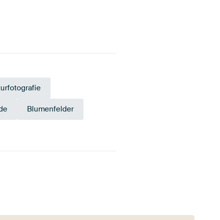
urfotografie
de
Blumenfelder
Smaragdgrü
ange
Grün
n