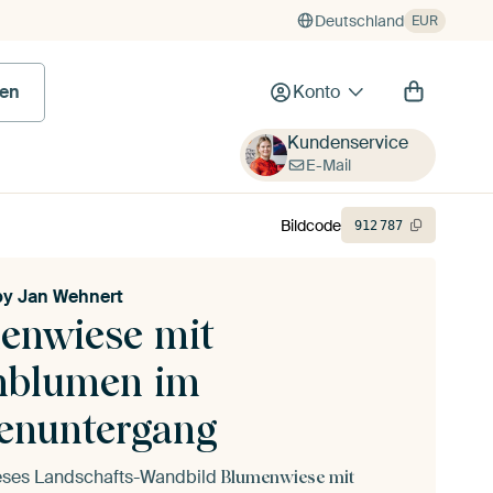
Deutschland
EUR
en
Konto
Kundenservice
E-Mail
Bildcode
912
787
by Jan Wehnert
enwiese mit
blumen im
enuntergang
ieses Landschafts-Wandbild
Blumenwiese mit