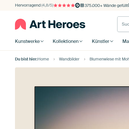
Hervorragend
(4,8/5)
375.000+ Wände gefüllt
Kunstwerke
Kollektionen
Künstler
Mat
Du bist hier:
Home
Wandbilder
Blumenwiese mit Mohnbl