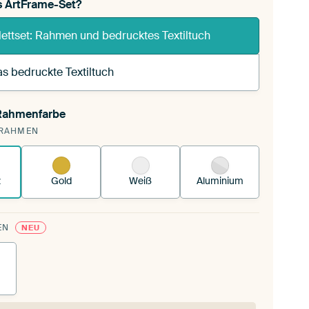
s ArtFrame-Set?
ettset: Rahmen und bedrucktes Textiltuch
s bedruckte Textiltuch
 Rahmenfarbe
annst einen wechselbaren Textiltuch in deinen
RAHMEN
andenen ArtFrame™.
So funktioniert es.
z
Gold
Weiß
Aluminium
EN
NEU