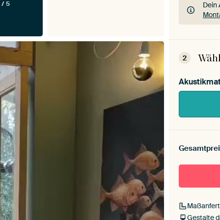
 / 5
Dein 
Mont
Dein 
Mont
Wähl
2
Akustikmat
Gesamtprei
Maßanfert
Gestalte 