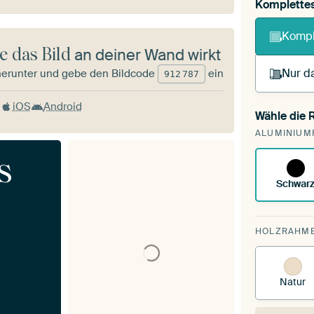
Komplette
Kompl
e das Bild
an deiner Wand wirkt
Nur da
herunter und gebe den Bildcode
ein
912
787
iOS
Android
Wähle die
Du sp
ALUMINIUM
vorh
s
Schwar
HOLZRAHM
Natur