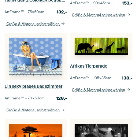
'Rainy day 2 Colorkey petrol/grün
153,-
ArtFrame™ –
90×45
cm
132,-
ArtFrame™ –
75×50
cm
Größe & Material selbst wählen
Größe & Material selbst wählen
Afrikas Tierparade
138,-
ArtFrame™ –
105×35
cm
Ein sexy blaues Badezimmer
Größe & Material selbst wählen
128,-
ArtFrame™ –
70×50
cm
Größe & Material selbst wählen