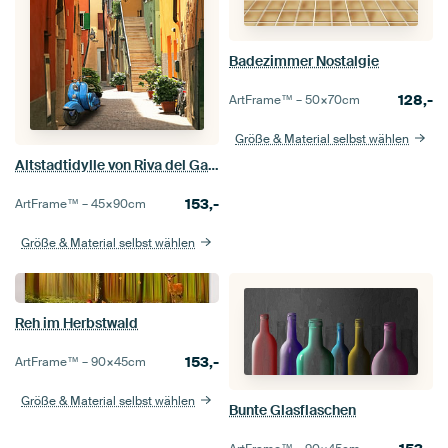
Badezimmer Nostalgie
128,-
ArtFrame™ –
50×70
cm
Größe & Material selbst wählen
Altstadtidylle von Riva del Garda
153,-
ArtFrame™ –
45×90
cm
Größe & Material selbst wählen
Reh im Herbstwald
153,-
ArtFrame™ –
90×45
cm
Größe & Material selbst wählen
Bunte Glasflaschen