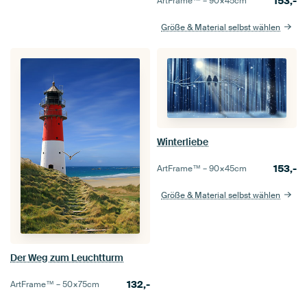
153,-
ArtFrame™ –
90×45
cm
Größe & Material selbst wählen
Winterliebe
153,-
ArtFrame™ –
90×45
cm
Größe & Material selbst wählen
Der Weg zum Leuchtturm
132,-
ArtFrame™ –
50×75
cm