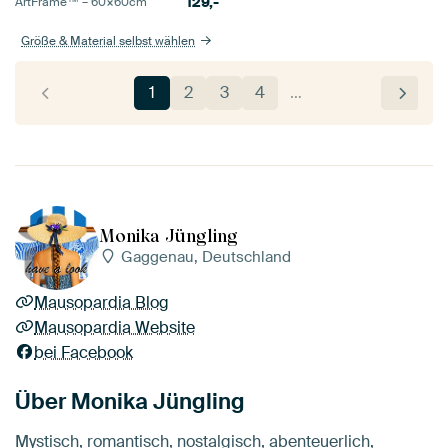
129,-
ArtFrame™ –
60×60
cm
Größe & Material selbst wählen
1
2
3
4
…
Monika Jüngling
Gaggenau, Deutschland
Mausopardia Blog
Mausopardia Website
bei Facebook
Über Monika Jüngling
Mystisch, romantisch, nostalgisch, abenteuerlich,