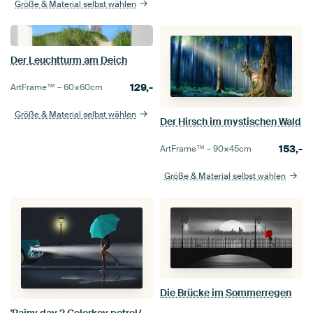
Größe & Material selbst wählen
Der Leuchtturm am Deich
129,-
ArtFrame™ –
60×60
cm
Größe & Material selbst wählen
Der Hirsch im mystischen Wald
153,-
ArtFrame™ –
90×45
cm
Größe & Material selbst wählen
Die Brücke im Sommerregen