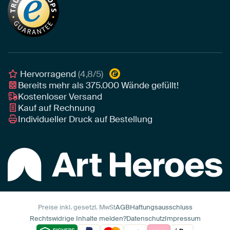
Tapete
Akustik-Tipps
Unser Team
Leinwand
Tipps von unseren Botschaftern
Botschafter
Leinwand für draußen
Individuelle Einrichtungsberatung
Awards und Preise
Poster
Geschäftskunden
Gerahmtes Poster
Interior Designer Programm
Hervorragend
(4,8/5)
Art Heroes App
Bereits mehr als
375.000
Wände gefüllt!
Kostenloser Versand
Kauf auf Rechnung
Individueller Druck auf Bestellung
Preise inkl. gesetzl. MwSt
AGB
Haftungsausschluss
Rechtswidrige Inhalte melden?
Datenschutz
Impressum