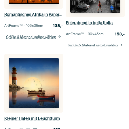
Romantisches Afrika in Panorama
Feierabend in bella Italia
138,-
ArtFrame™ –
105×35
cm
153,-
ArtFrame™ –
90×45
cm
Größe & Material selbst wählen
Größe & Material selbst wählen
Kleiner Hafen mit Leuchtturm