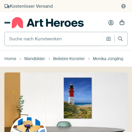
Kauf auf Rechnung
Individueller Druck auf Bestellung
Suche nach Kunstwerken
Suche na
Home
Wandbilder
Beliebte Künstler
Monika Jüngling