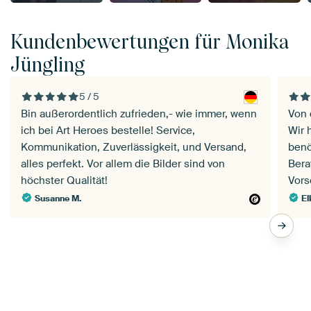
Kundenbewertungen für Monika
Jüngling
5 / 5
Bin außerordentlich zufrieden,- wie immer, wenn
Von 
ich bei Art Heroes bestelle! Service,
Wir 
Kommunikation, Zuverlässigkeit, und Versand,
benö
alles perfekt. Vor allem die Bilder sind von
Bera
höchster Qualität!
Vors
Susanne M.
El