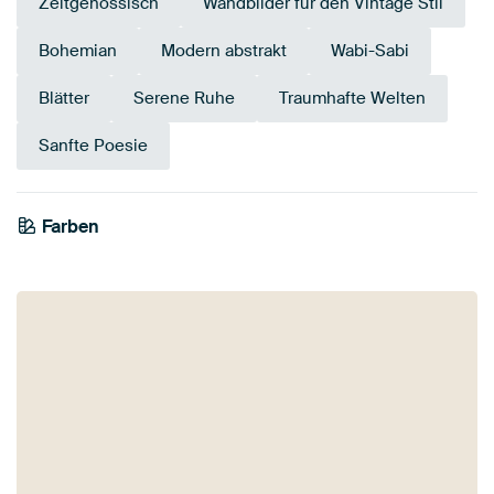
Zeitgenössisch
Wandbilder für den Vintage Stil
Bohemian
Modern abstrakt
Wabi-Sabi
Blätter
Serene Ruhe
Traumhafte Welten
Sanfte Poesie
Farben
Smaragdgrün
Braun
Beige
Olivgrün
Taupe
Salbeigrün
Bronze
Early Dew
Gold