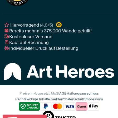
Leinwand für draußen
Individuelle Einrichtungsberatung
Awards und Preise
Poster
Geschäftskunden
Gerahmtes Poster
Interior Designer Programm
Hervorragend
(4,8/5)
Art Heroes App
Bereits mehr als
375.000
Wände gefüllt!
Kostenloser Versand
Kauf auf Rechnung
Individueller Druck auf Bestellung
Preise inkl. gesetzl. MwSt
AGB
Haftungsausschluss
Rechtswidrige Inhalte melden?
Datenschutz
Impressum