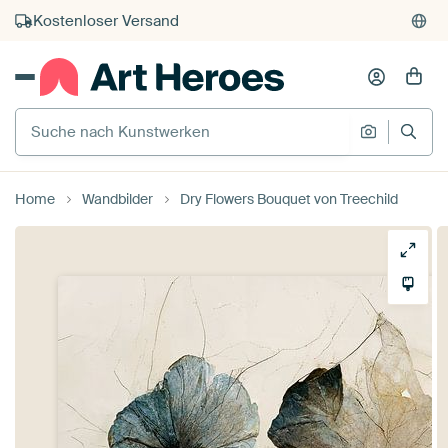
Kauf auf Rechnung
Individueller Druck auf Bestellung
Suche nach Kunstwerken
Suche na
Home
Wandbilder
Dry Flowers Bouquet von Treechild