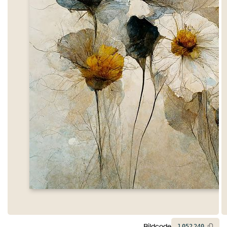
Bildcode
1
052
240