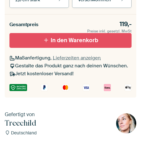
Unsere Rahmen ansehen
Stärke der Leinwand
Seitenkanten
119,-
Gesamtpreis
Leinwand für
Verschwommen
draußen 2 cm stark
Preise inkl. gesetzl. MwSt
Mit Schattenfugenrahmen,
Mit Schattenfugenrahmen,
schwarz
In den Warenkorb
weiß
Maßanfertigung,
Lieferzeiten anzeigen
Gestalte das Produkt ganz nach deinen Wünschen.
Jetzt kostenloser Versand!
Gefertigt von
Treechild
Deutschland