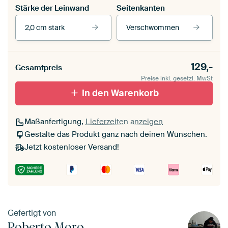
Stärke der Leinwand
Seitenkanten
2,0 cm stark
Verschwommen
Unsere Rahmen ansehen
Stärke der Leinwand
Seitenkanten
129,-
Gesamtpreis
Leinwand für
Verschwommen
draußen 2 cm stark
Preise inkl. gesetzl. MwSt
Mit Schattenfugenrahmen,
Mit Schattenfugenrahmen,
schwarz
In den Warenkorb
weiß
Maßanfertigung,
Lieferzeiten anzeigen
Gestalte das Produkt ganz nach deinen Wünschen.
Jetzt kostenloser Versand!
Gefertigt von
Roberto Moro