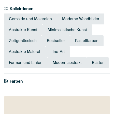
Kollektionen
Gemälde und Malereien
Moderne Wandbilder
Abstrakte Kunst
Minimalistische Kunst
Zeitgenössisch
Bestseller
Pastellfarben
Abstrakte Malerei
Line-Art
Formen und Linien
Modern abstrakt
Blätter
Farben
Salbeigrün
Anthrazit
Beige
Braun
Rosa
Mauve
Grau
Schwarz
Orange