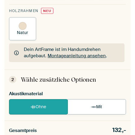
HOLZRAHMEN
NEU
Natur
Dein ArtFrame ist im Handumdrehen
aufgebaut.
Montageanleitung ansehen
.
Dein ArtFrame ist im Handumdrehen
aufgebaut.
Montageanleitung ansehen
.
Wähle zusätzliche Optionen
2
Akustikmaterial
Ohne
Mit
132,-
Gesamtpreis