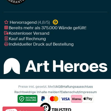
Leinwand für draußen
Individuelle Einrichtungsberatung
Awards und Preise
Poster
Geschäftskunden
Gerahmtes Poster
Interior Designer Programm
Hervorragend
(4,8/5)
Art Heroes App
Bereits mehr als
375.000
Wände gefüllt!
Kostenloser Versand
Kauf auf Rechnung
Individueller Druck auf Bestellung
Preise inkl. gesetzl. MwSt
AGB
Haftungsausschluss
Rechtswidrige Inhalte melden?
Datenschutz
Impressum