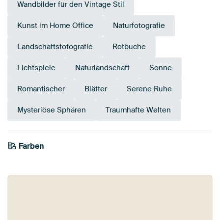
Wandbilder für den Vintage Stil
Kunst im Home Office
Naturfotografie
Landschaftsfotografie
Rotbuche
Lichtspiele
Naturlandschaft
Sonne
Romantischer
Blätter
Serene Ruhe
Mysteriöse Sphären
Traumhafte Welten
Farben
Orange
Braun
Aubergine
Taupe
Mauve
Lila
Bordeaux
Bronze