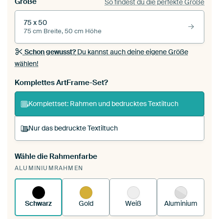
Größe
So findest du die perfekte Größe
75 x 50
75 cm Breite, 50 cm Höhe
Schon gewusst?
Du kannst auch deine eigene Größe
wählen!
Komplettes ArtFrame-Set?
Komplettset: Rahmen und bedrucktes Textiltuch
Nur das bedruckte Textiltuch
Wähle die Rahmenfarbe
Du spannst einen wechselbaren Textiltuch in
ALUMINIUMRAHMEN
deinen vorhandenen ArtFrame™.
So
funktioniert es.
Schwarz
Gold
Weiß
Aluminium