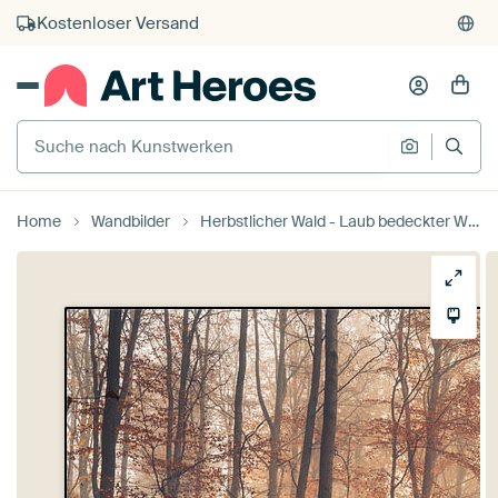
Kauf auf Rechnung
Individueller Druck auf Bestellung
Suche nach Kunstwerken
Suche na
Home
Wandbilder
Herbstlicher Wald - Laub bedeckter Weg im Buchenwald von Catrin Grabowski