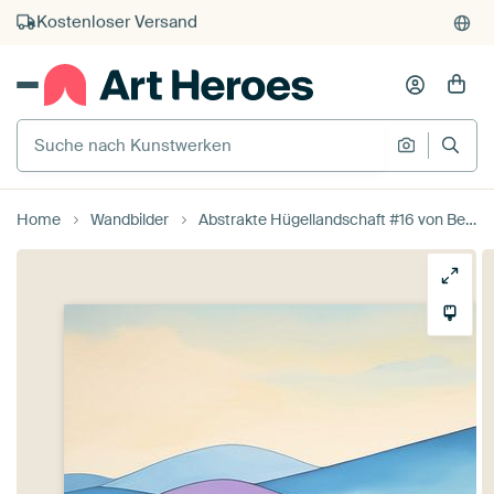
Kauf auf Rechnung
Individueller Druck auf Bestellung
Suche nach Kunstwerken
Suche na
Home
Wandbilder
Abstrakte Hügellandschaft #16 von Bert Nijholt