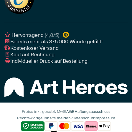
Leinwand
Tipps von unseren Botschaftern
Botschafter
Leinwand für draußen
Individuelle Einrichtungsberatung
Awards und Preise
Poster
Geschäftskunden
Gerahmtes Poster
Interior Designer Programm
Hervorragend
(4,8/5)
Art Heroes App
Bereits mehr als
375.000
Wände gefüllt!
Kostenloser Versand
Kauf auf Rechnung
Individueller Druck auf Bestellung
Preise inkl. gesetzl. MwSt
AGB
Haftungsausschluss
Rechtswidrige Inhalte melden?
Datenschutz
Impressum