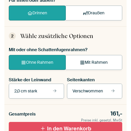
Für innen oder außen?
Drinnen
Draußen
Wähle zusätzliche Optionen
2
Mit oder ohne Schattenfugenrahmen?
Ohne Rahmen
Mit Rahmen
Stärke der Leinwand
Seitenkanten
2,0 cm stark
Verschwommen
Unsere Rahmen ansehen
Stärke der Leinwand
Seitenkanten
161,-
Gesamtpreis
Leinwand für
Verschwommen
draußen 2 cm stark
Preise inkl. gesetzl. MwSt
Mit Schattenfugenrahmen,
Mit Schattenfugenrahmen,
schwarz
In den Warenkorb
weiß