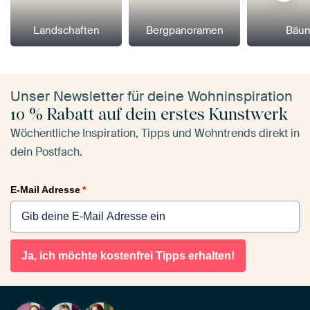
Landschaften
Bergpanoramen
Bäu
Unser Newsletter für deine Wohninspiration
10 % Rabatt auf dein erstes Kunstwerk
Wöchentliche Inspiration, Tipps und Wohntrends direkt in
dein Postfach.
E-Mail Adresse
*
Ja, ich möchte kostenfrei Tipps erhalten!