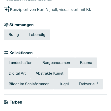
Konzipiert von Bert Nijholt, visualisiert mit KI.
Stimmungen
Ruhig
Lebendig
Kollektionen
Landschaften
Bergpanoramen
Bäume
Digital Art
Abstrakte Kunst
Bilder im Schlafzimmer
Hügel
Farbverlauf
Tangerine
Farben
Terrakotta
Bronze
Beige
Bordeaux
Orange
Braun
Twist
Gelb
Taupe
Gold