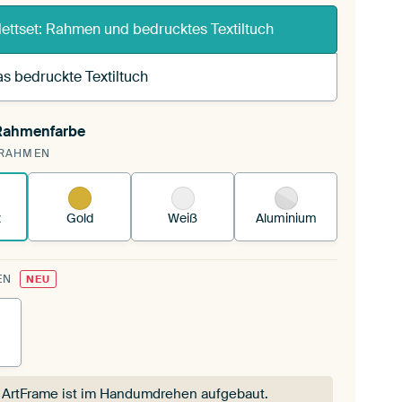
ettset: Rahmen und bedrucktes Textiltuch
s bedruckte Textiltuch
 Rahmenfarbe
pannst einen wechselbaren Textiltuch in deinen
RAHMEN
andenen ArtFrame™.
So funktioniert es.
z
Gold
Weiß
Aluminium
EN
NEU
 ArtFrame ist im Handumdrehen aufgebaut.