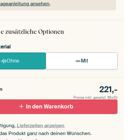
ageanleitung ansehen
.
 ArtFrame ist im Handumdrehen aufgebaut.
ageanleitung ansehen
.
e zusätzliche Optionen
erial
Ohne
Mit
221,-
s
Preise inkl. gesetzl. MwSt
In den Warenkorb
tigung,
Lieferzeiten anzeigen
 das Produkt ganz nach deinen Wünschen.