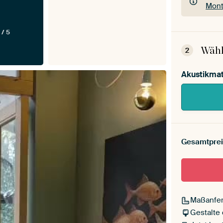
Mont
Dein
 / 5
Mont
Wähl
2
Akustikmat
Gesamtprei
Maßanfer
Gestalte