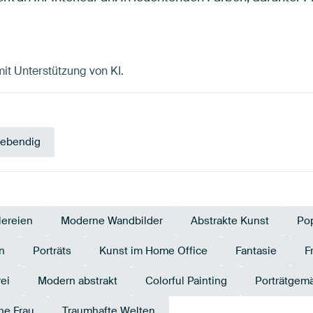
 mit Unterstützung von KI.
ebendig
ereien
Moderne Wandbilder
Abstrakte Kunst
Pop
n
Porträts
Kunst im Home Office
Fantasie
F
ei
Modern abstrakt
Colorful Painting
Porträtgem
he Frau
Traumhafte Welten