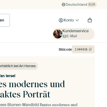
Deutschland
EUR
 Bild
en
Konto
Kundenservice
E-Mail
Bildcode
1
344
616
erhältlich bei Art Heroes
an Iersel
es modernes und
aktes Porträt
ieses Blumen-Wandbild
Buntes modernes und