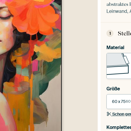
abstraktes 
Leinwand, A
Stel
1
Material
Größe
60 x 75
60
Schon ge
Komplette