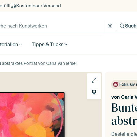
füllt
Kostenloser Versand
e nach Kunstwerken
Suche nach
Such
erialien
Tipps & Tricks
abstraktes Porträt von Carla Van Iersel
Exklusiv 
von
Carla V
Bunt
abstr
Bestelle d