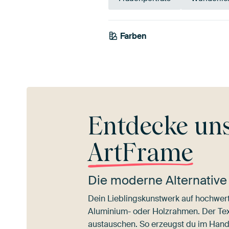
Farben
Orange
Terrakotta
Bra
Entdecke un
ArtFrame
Die moderne Alternative
Dein Lieblingskunstwerk auf hochwert
Aluminium- oder Holzrahmen. Der Texti
austauschen. So erzeugst du im Han