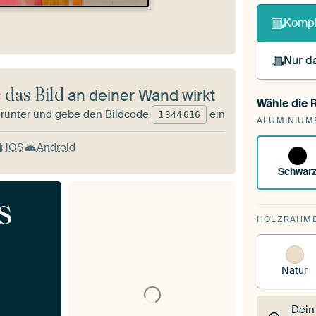
Kompl
Nur da
 das Bild
an deiner Wand wirkt
Wähle die
Du s
runter und gebe den Bildcode
ein
1
344
616
ALUMINIUM
vorh
iOS
Android
Schwar
s
HOLZRAHM
Natur
Dein