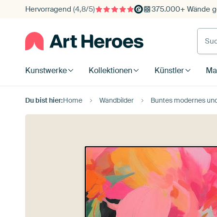
Hervorragend
(4,8/5)
375.000+ Wände ge
Such
Kunstwerke
Kollektionen
Künstler
Mat
Du bist hier:
Home
Wandbilder
Buntes modernes und 