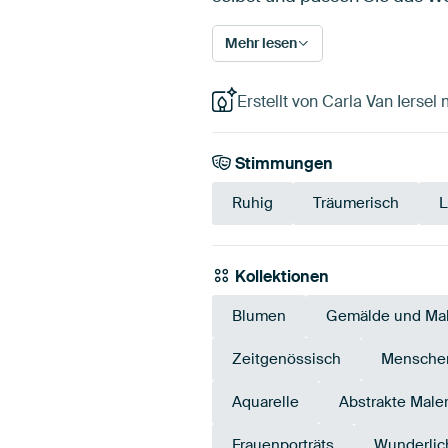
Mehr lesen
Erstellt von Carla Van Iersel
Stimmungen
Ruhig
Träumerisch
L
Kollektionen
Blumen
Gemälde und Mal
Zeitgenössisch
Mensche
Aquarelle
Abstrakte Maler
Frauenporträts
Wunderlic