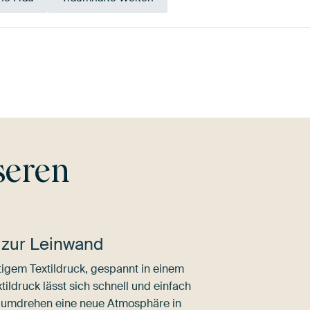
un
Rosa
Rot
Mauve
Beige
Bor
seren
 zur Leinwand
igem Textildruck, gespannt in einem
ldruck lässt sich schnell und einfach
dumdrehen eine neue Atmosphäre in