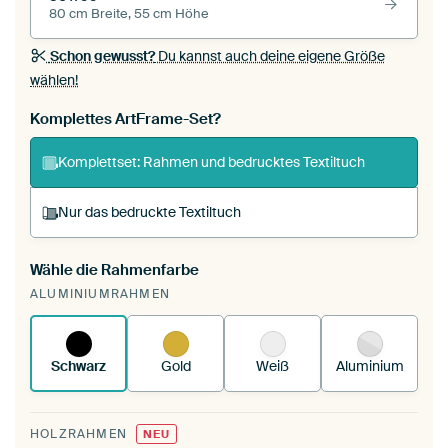
80 cm Breite, 55 cm Höhe
Schon gewusst?
Du kannst auch deine eigene Größe
wählen!
Komplettes ArtFrame-Set?
Komplettset: Rahmen und bedrucktes Textiltuch
Nur das bedruckte Textiltuch
Wähle die Rahmenfarbe
Du spannst einen wechselbaren Textiltuch in
ALUMINIUMRAHMEN
deinen vorhandenen ArtFrame™.
So
funktioniert es.
Schwarz
Gold
Weiß
Aluminium
HOLZRAHMEN
NEU