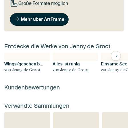
Große Formate möglich
Mehr über ArtFrame
Entdecke die Werke von Jenny de Groot
Wings (gesehen bei vtwonen)
Alles ist ruhig
Einsame See
von
von
von
Jenny de Groot
Jenny de Groot
Jenny de 
Kundenbewertungen
Verwandte Sammlungen