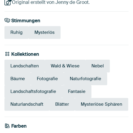
Original erstellt von Jenny de Groot.
Stimmungen
Ruhig
Mysteriös
Kollektionen
Landschaften
Wald & Wiese
Nebel
Bäume
Fotografie
Naturfotografie
Landschaftsfotografie
Fantasie
Naturlandschaft
Blätter
Mysteriöse Sphären
Farben
Anthrazit
Schwarz
Grau
Smaragdgrün
Grün