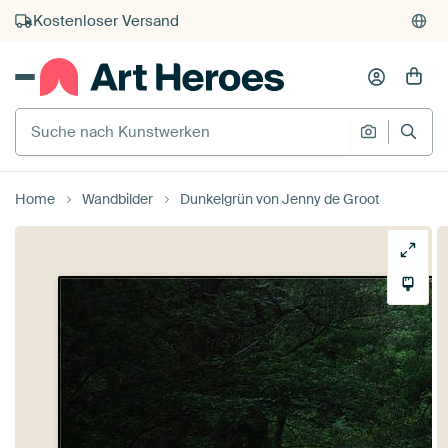
Kauf auf Rechnung
Individueller Druck auf Bestellung
Suche nach Kunstwerken
Suche na
Home
Wandbilder
Dunkelgrün von Jenny de Groot