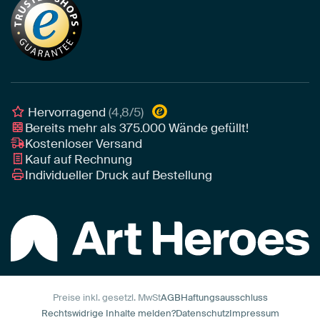
Nachhaltigkeit
Tapete
Akustik-Tipps
Unser Team
Leinwand
Tipps von unseren Botschaftern
Botschafter
Leinwand für draußen
Individuelle Einrichtungsberatung
Awards und Preise
Poster
Geschäftskunden
Gerahmtes Poster
Interior Designer Programm
Hervorragend
(4,8/5)
Art Heroes App
Bereits mehr als
375.000
Wände gefüllt!
Kostenloser Versand
Kauf auf Rechnung
Individueller Druck auf Bestellung
Preise inkl. gesetzl. MwSt
AGB
Haftungsausschluss
Rechtswidrige Inhalte melden?
Datenschutz
Impressum