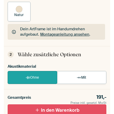
Natur
Dein ArtFrame ist im Handumdrehen
aufgebaut.
Montageanleitung ansehen
.
Dein ArtFrame ist im Handumdrehen
aufgebaut.
Montageanleitung ansehen
.
Wähle zusätzliche Optionen
2
Akustikmaterial
Ohne
Mit
191,-
Gesamtpreis
Preise inkl. gesetzl. MwSt
In den Warenkorb