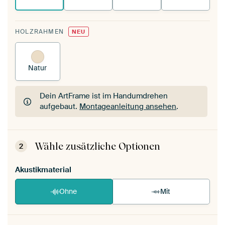
HOLZRAHMEN
NEU
Natur
Dein ArtFrame ist im Handumdrehen
aufgebaut.
Montageanleitung ansehen
.
Dein ArtFrame ist im Handumdrehen
aufgebaut.
Montageanleitung ansehen
.
Wähle zusätzliche Optionen
2
Akustikmaterial
Ohne
Mit