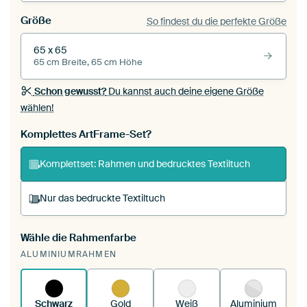
Größe
So findest du die perfekte Größe
65 x 65
65 cm Breite, 65 cm Höhe
Schon gewusst?
Du kannst auch deine eigene Größe
wählen!
Komplettes ArtFrame-Set?
Komplettset: Rahmen und bedrucktes Textiltuch
Nur das bedruckte Textiltuch
Wähle die Rahmenfarbe
Du spannst einen wechselbaren Textiltuch in
ALUMINIUMRAHMEN
deinen vorhandenen ArtFrame™.
So
funktioniert es.
Schwarz
Gold
Weiß
Aluminium