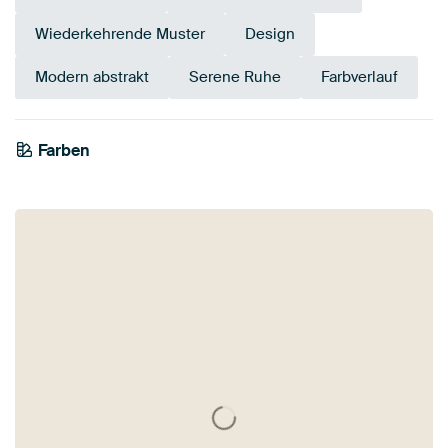
Wiederkehrende Muster
Design
Modern abstrakt
Serene Ruhe
Farbverlauf
Farben
Smaragdgrün
Grün
Türkis
Salbeigrün