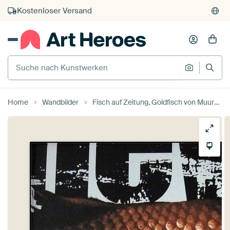
Kauf auf Rechnung
Individueller Druck auf Bestellung
Suche nach Kunstwerken
Suche na
Home
Wandbilder
Fisch auf Zeitung, Goldfisch von Muurbabbels Typographic Design