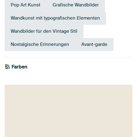
Pop Art Kunst
Grafische Wandbilder
Wandkunst mit typografischen Elementen
Wandbilder für den Vintage Stil
Nostalgische Erinnerungen
Avant-garde
Farben
Anthrazit
Taupe
Blau
Orange
Grau
Türkis
Beige
Terrakotta
Schwarz