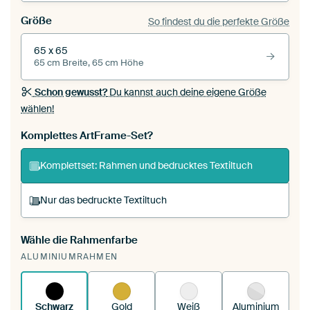
Größe
So findest du die perfekte Größe
65 x 65
65 cm Breite, 65 cm Höhe
Schon gewusst?
Du kannst auch deine eigene Größe
wählen!
Komplettes ArtFrame-Set?
Komplettset: Rahmen und bedrucktes Textiltuch
Nur das bedruckte Textiltuch
Wähle die Rahmenfarbe
Du spannst einen wechselbaren Textiltuch in
ALUMINIUMRAHMEN
deinen vorhandenen ArtFrame™.
So
funktioniert es.
Schwarz
Gold
Weiß
Aluminium