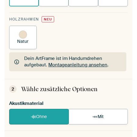
HOLZRAHMEN
NEU
Natur
Dein ArtFrame ist im Handumdrehen
aufgebaut.
Montageanleitung ansehen
.
Dein ArtFrame ist im Handumdrehen
aufgebaut.
Montageanleitung ansehen
.
Wähle zusätzliche Optionen
2
Akustikmaterial
Ohne
Mit