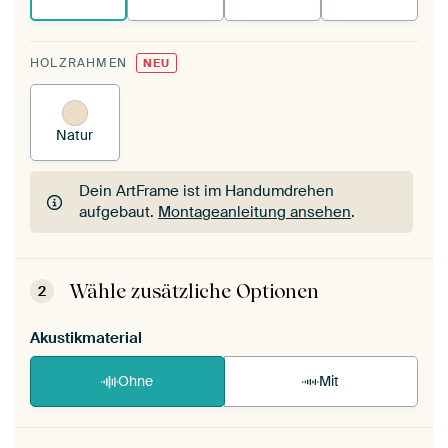
HOLZRAHMEN
NEU
Natur
Dein ArtFrame ist im Handumdrehen
aufgebaut.
Montageanleitung ansehen
.
Dein ArtFrame ist im Handumdrehen
aufgebaut.
Montageanleitung ansehen
.
Wähle zusätzliche Optionen
2
Akustikmaterial
Ohne
Mit