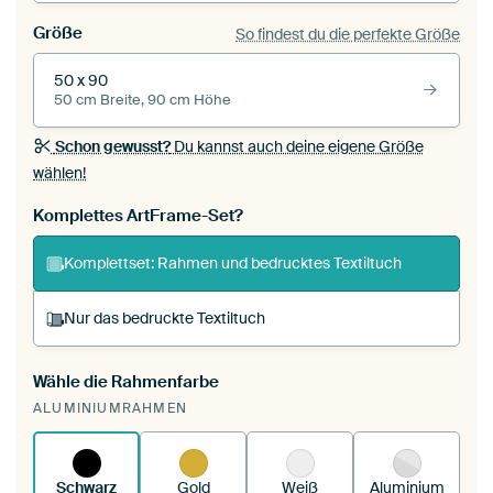
Größe
So findest du die perfekte Größe
50 x 90
50 cm Breite, 90 cm Höhe
Schon gewusst?
Du kannst auch deine eigene Größe
wählen!
Komplettes ArtFrame-Set?
Komplettset: Rahmen und bedrucktes Textiltuch
Nur das bedruckte Textiltuch
Wähle die Rahmenfarbe
Du spannst einen wechselbaren Textiltuch in
ALUMINIUMRAHMEN
deinen vorhandenen ArtFrame™.
So
funktioniert es.
Schwarz
Gold
Weiß
Aluminium