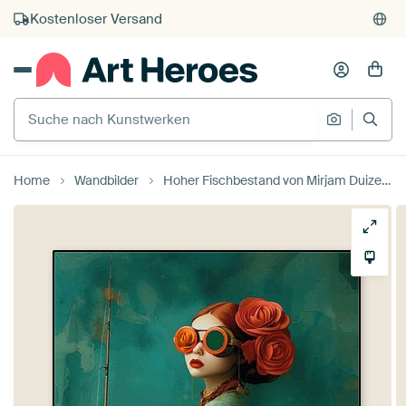
Kauf auf Rechnung
Individueller Druck auf Bestellung
Suche nach Kunstwerken
Suche na
Home
Wandbilder
Hoher Fischbestand von Mirjam Duizendstra