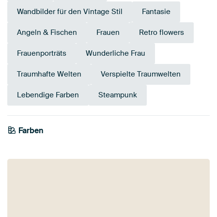
Wandbilder für den Vintage Stil
Fantasie
Angeln & Fischen
Frauen
Retro flowers
Frauenporträts
Wunderliche Frau
Traumhafte Welten
Verspielte Traumwelten
Lebendige Farben
Steampunk
Farben
Bordeaux
Türkis
Teal
Smaragdgrün
Terrakotta
Early Dew
Grün
Braun
Rot